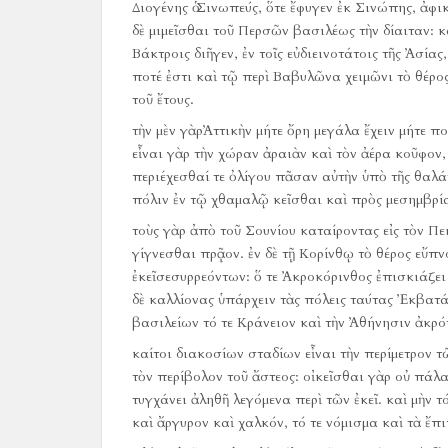
Διογένης ὁ Σινωπεύς, ὅτε ἔφυγεν ἐκ Σινώπης, ἀφι
δὲ μιμεῖσθαι τοῦ Περσῶν βασιλέως τὴν δίαιταν:
κ
Βάκτροις διῆγεν, ἐν τοῖς εὐδιεινοτάτοις τῆς Ἀσίας
ποτέ ἐστι καὶ τῷ περὶ Βαβυλῶνα χειμῶνι τὸ θέρος
τοῦ ἔτους.
τὴν μὲν γὰρἈττικὴν μήτε ὄρη μεγάλα ἔχειν μήτε 
εἶναι γὰρ τὴν χώραν ἀραιὰν καὶ τὸν ἀέρα κοῦφον,
περιέχεσθαί τε ὀλίγου πᾶσαν αὐτὴν ὑπὸ τῆς θαλά
πόλιν ἐν τῷ χθαμαλῷ κεῖσθαι καὶ πρὸς μεσημβρί
τοὺς γὰρ ἀπὸ τοῦ Σουνίου καταίροντας εἰς τὸν Π
γίγνεσθαι πρᾷον.
ἐν δὲ τῇ Κορίνθῳ τὸ θέρος εὔπν
ἐκεῖσεσυρρεόντων:
ὅ τε Ἀκροκόρινθος ἐπισκιάζει 
δὲ καλλίονας ὑπάρχειν τὰς πόλεις ταύτας Ἐκβατ
βασιλείων τό τε Κράνειον καὶ τὴν Ἀθήνησιν ἀκρό
καίτοι διακοσίων σταδίων εἶναι τὴν περίμετρον 
τὸν περίβολον τοῦ ἄστεος:
οἰκεῖσθαι γὰρ οὐ πάλα
τυγχάνει ἀληθῆ λεγόμενα περὶ τῶν ἐκεῖ.
καὶ μὴν τ
καὶ ἄργυρον καὶ χαλκόν, τό τε νόμισμα καὶ τὰ ἔπ