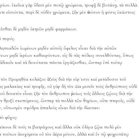
ρίων.
ἐκεῖνα γὰρ ὕδατι μὲν ποτῷ χρώμενα, τροφῇ δὲ βοτάνῃ, τὰ πολλὰ
οτε εἰσιόντα, πυρὶ δὲ οὐδὲν χρώμενα, ζῆν μὲν ὁπόσον ἡ φύσις ἑκάστοις
δεῖσθαι δὲ μηδὲν ἰατρῶν μηδὲ φαρμάκων.
ὶ πυρός.
ηπιαδῶν ἰωμένων μηδὲν αὐτοῖς ὄφελος εἶναι διὰ τὴν αὐτῶν
ένων μηδὲ ἱερέων καθαιρόντων.
εἰς δὲ τὰς πόλεις συνελθόντας, ὅπως
ἀδικεῖν καὶ τὰ δεινότατα πάντα ἐργάζεσθαι, ὥσπερ ἐπὶ τούτῳ
 τὸν Προμηθέα κολάζοι ὁ Ζεὺς διὰ τὴν εὑρ´εσιν καὶ μετάδοσιν τοῦ
ς μαλακίας καὶ τρυφῆς.
οὐ γὰρ δὴ τὸν Δία μισεῖν τοὺς ἀνθρώπους οὐδὲ
ς οὐ δυνατὸν εἶναι ζῆν τὸν ἄνθρωπον ὁμοίως τοῖς ἄλλοις ζῴοις διὰ τὴν
ε θριξὶ σκεπόμενος, ὥσπερ τὰ πολλὰ τῶν θηρίων, οὔτε πτεροῖς, οὐδὲ
, οὕτωσμὲν σφόδρα ἁπαλοὺς εἶναι διὰ τὴν δίαιταν:
τὸ ψῦχος:
είκνυε δὲ τούς τε βατράχους καὶ ἄλλα οὐκ ὀλίγα ζῷα πολὺ μὲν
 τούτων ἀνεχόμενα οὐ τὸν ἀέρα μόνον, ἀλλὰ καὶ ἐν τῷ ψυχροτάτῳ