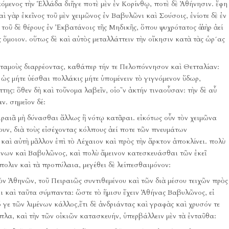
κόμενος τὴν Ἑλλάδα διῆγε ποτὲ μὲν ἐν Κορίνθῳ, ποτὲ δὲ Ἀθήνησιν.
ἔφη
αὶ γὰρ ἐκεῖνος τοῦ μὲν χειμῶνος ἐν Βαβυλῶνι καὶ Σούσοις, ἐνίοτε δὲ ἐν
, τοῦ δὲ θέρους ἐν Ἐκβατάνοις τῆς Μηδικῆς, ὅπου ψυχρότατος ὁ ἀὴρ ἀεί
 ὅμοιον.
οὕτως δὲ καὶ αὐτὸς μεταλλάττειν τὴν οἴκησιν κατὰ τὰς ὡρ´ας
ποταμοὺς διαρρέοντας, καθάπερ τήν τε Πελοπόννησον καὶ Θετταλίαν:
 ὡς μήτε ὑέσθαι πολλάκις μήτε ὑπομένειν τὸ γιγνόμενον ὕδωρ,
ττης:
ὅθεν δὴ καὶ τοὔνομα λαβεῖν, οἱο῀ν ἀκτήν τιναοὖσαν:
τὴν δὲ αὖ
αν.
σημεῖον δέ:
ειραιᾶ μὴ δύνασθαι ἄλλως ἢ νότῳ κατᾶραι.
εἰκότως οὖν τὸν χειμῶνα
ουν, διὰ τοὺς εἰσέχοντας κόλπους ἀεί ποτε τῶν πνευμάτων
καὶ αὐτὴ μᾶλλον ἐπὶ τὸ Λέχαιον καὶ πρὸς τὴν ἄρκτον ἀποκλίνει.
πολὺ
άνων καὶ Βαβυλῶνος, καὶ πολὺ ἄμεινον κατεσκευάσθαι τῶν ἐκεῖ
πολιν καὶ τὰ προπύλαια, μεγέθει δὲ λείπεσθαιμόνον:
τῶν Ἀθηνῶν, τοῦ Πειραιῶς συντιθεμένου καὶ τῶν διὰ μέσου τειχῶν πρὸς
ι καὶ ταῦτα σύμπαντα:
ὥστε τὸ ἥμισυ ἔχειν Ἀθήνας Βαβυλῶνος, εἰ
ό γε τῶν λιμένων κάλλος,ἔτι δὲ ἀνδριάντας καὶ γραφὰς καὶ χρυσόν τε
ιπλα, καὶ τὴν τῶν οἰκιῶν κατασκευήν, ὑπερβάλλειν μὲν τὰ ἐνταῦθα: