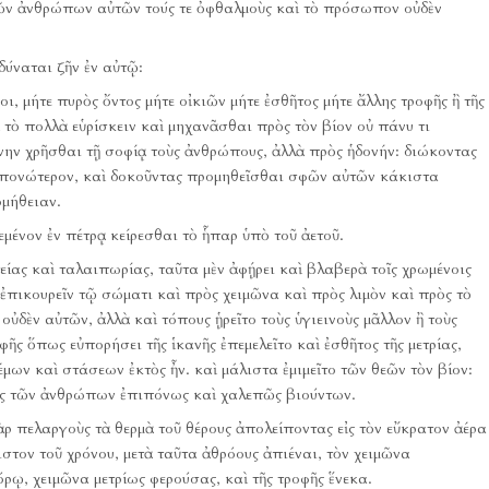
τῶν ἀνθρώπων αὐτῶν τούς τε ὀφθαλμοὺς καὶ τὸ πρόσωπον οὐδὲν
δύναται ζῆν ἐν αὐτῷ:
 μήτε πυρὸς ὄντος μήτε οἰκιῶν μήτε ἐσθῆτος μήτε ἄλλης τροφῆς ἢ τῆς
 τὸ πολλὰ εὑρίσκειν καὶ μηχανᾶσθαι πρὸς τὸν βίον οὐ πάνυ τι
νην χρῆσθαι τῇ σοφίᾳ τοὺς ἀνθρώπους, ἀλλὰ πρὸς ἡδονήν:
διώκοντας
ἐπιπονώτερον, καὶ δοκοῦντας προμηθεῖσθαι σφῶν αὐτῶν κάκιστα
ομήθειαν.
μένον ἐν πέτρᾳ κείρεσθαι τὸ ἧπαρ ὑπὸ τοῦ ἀετοῦ.
ας καὶ ταλαιπωρίας, ταῦτα μὲν ἀφῄρει καὶ βλαβερὰ τοῖς χρωμένοις
ἐπικουρεῖν τῷ σώματι καὶ πρὸς χειμῶνα καὶ πρὸς λιμὸν καὶ πρὸς τὸ
ὐδὲν αὐτῶν, ἀλλὰ καὶ τόπους ᾑρεῖτο τοὺς ὑγιεινοὺς μᾶλλον ἢ τοὺς
φῆς ὅπως εὐπορήσει τῆς ἱκανῆς ἐπεμελεῖτο καὶ ἐσθῆτος τῆς μετρίας,
έμων καὶ στάσεων ἐκτὸς ἦν.
καὶ μάλιστα ἐμιμεῖτο τῶν θεῶν τὸν βίον:
 ὡς τῶν ἀνθρώπων ἐπιπόνως καὶ χαλεπῶς βιούντων.
ὰρ πελαργοὺς τὰ θερμὰ τοῦ θέρους ἀπολείποντας εἰς τὸν εὔκρατον ἀέρα
στον τοῦ χρόνου, μετὰ ταῦτα ἀθρόους ἀπιέναι, τὸν χειμῶνα
ρῳ, χειμῶνα μετρίως φερούσας, καὶ τῆς τροφῆς ἕνεκα.