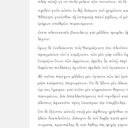
πλὴν αὐτῷ γε οὐ πολὺ μέλειν τῶν τοιούτων.
τὸ δὲ
σχεδὸν γοῦν αὐτὸν ἐν ὁδῷ διάγειν τοῦ χειμῶνος κα
Ἀθήνησι γενέσθαι τῇ ὑστεραίᾳ πάνυ ῥᾳδίως, εἰ μὲ
ἐρήμων σταθμῶν πορευόμενον:
ὥστε πλεονεκτεῖν βασιλέως καὶ μᾶλλον τρυφᾶν:
ἄ
λέγειν:
ὅμως δὲ ἐνεδείκνυτο τοῖς θαυμάζουσι τὸν πλοῦτον
πραγμάτων οἱο῀ν νομίζουσι.
τῶν μὲν γὰρ οὐδὲν ὄφ
ἐνόμιζον ἔνιοι τῶν ἀφρόνων, ἀμελὲς ἦν αὐτῷ περὶ
διψῶντα πολλάκις ἡγοῦντο ἀμελεῖν τοῦ ὑγιαίνειν κ
ὁ δὲ ταῦτα πάσχων μᾶλλον μὲν ὑγίαινε τῶν ἀεὶ ἐμ
μήτε καύματος πειρωμένων, ἔτι δὲ ἥδιον μὲν ἀλεα
ὡρ´αις ἔχαιρεν, καὶ τοῦτο μὲν εὐφραίνετο θέρους π
παυομένου, ἅτε ἀπαλλαττόμενος τοῦ σφοδροῦ καύμ
ἀλύπως ἀφικνεῖτο πρὸς ἑκατέραν τὴν ὑπερβολήν.
ὅτι δὲ ἔξεστιν αὐτοῖς σκιᾷ μὲν ἀφθόνῳ χρῆσθαι το
ἡλίου διατελοῦσιν, ἄπειροι δὲ τοῦ διψῆν κατὰ φύσ
σώματα, κραιπάλης δὲ καὶ λήθης τὰς ψυχὰς γέμον