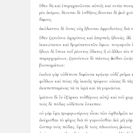
ὅθεν δὴ καὶ ἐπιμηχανῶνται αὑτοῖς καὶ σιτία πονη
μὲν ἀνέμου, δέονται δὲ ἐσθῆτος,δέονται δὲ ὁμοῦ χ
δίψους.
ἀκόλαστοι δὲ ὄντες οὐχ ἥδονται ἀφροδισίοις διὰ 
ὅθεν ζητοῦσιν ἀχαρίτους καὶ ἀτερπεῖς ἡδονάς.
ὁ δ
ἱκανώτατον καὶ δριμύτατοντῶν ὄψων.
τοιγαροῦν 
ἥδιον δὲ ἔπινε τοῦ ῥέοντος ὕδατος ἢ οἱ ἄλλοι τὸν 
παρερχομένων, ζητούντων δὲ πάντως ὁπόθεν ὠνήσ
βοσκημάτων:
ἐκεῖνα γὰρ οὐδέποτε διψῶντα κρήνην οὐδὲ ῥεῦμ
φύλλων καὶ πόας τῆς ἱκανῆς τρέφειν:
οἰκίας δὲ τὰ
ἀναπεπταμένας τά τε ἱερὰ καὶ τὰ γυμνάσια.
ἱμάτιον δὲ ἓν ἐξήρκει τοῦθέρους αὐτῷ καὶ τοῦ χει
τοὺς δὲ πόδας οὐδέποτε ἔσκεπεν:
οὐ γὰρ ἔφη τρυφερωτέρους εἷναι τῶν ὀφθαλμῶν κ
ἀνέχεσθαι τὸ ψῦχος διὰ τὸ γυμνοῦσθαι ἀεί:
μὴ γὰρ
ὥσπερ τοὺς πόδας.
ἔφη δὲ τοὺς πλουσίους ὁμοίους 