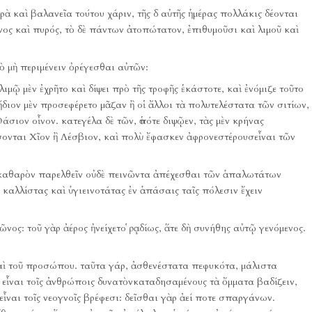
ρὰ καὶ βαλανεῖα τούτου χάριν, τῆς δ αὐτῆς ἡμέρας πολλάκις δέονται
ιόνος καὶ πυρός, τὸ δὲ πάντων ἀτοπώτατον, ἐπιθυμοῦσι καὶ λιμοῦ καὶ
τὸ μὴ περιμένειν ὀρέγεσθαι αὐτῶν:
ὲ λιμῷ μὲν ἐχρῆτο καὶ δίψει πρὸ τῆς τροφῆς ἑκάστοτε, καὶ ἐνόμιζε τοῦτο
ἥδιον μὲν προσεφέρετο μᾶζαν ἢ οἱ ἄλλοι τὰ πολυτελέστατα τῶν σιτίων,
Θάσιον οἶνον.
κατεγέλα δὲ τῶν, ὁπότε διψῷεν, τὰς μὲν κρήνας
ονται Χῖον ἢ Λέσβιον, καὶ πολὺ ἔφασκεν ἀφρονεστέρουσεἶναι τῶν
α καθαρὸν παρελθεῖν οὐδὲ πεινῶντα ἀπέχεσθαι τῶν ἁπαλωτάτων
ς καλλίστας καὶ ὑγιεινοτάτας ἐν ἁπάσαις ταῖς πόλεσιν ἔχειν
μῶνος:
τοῦ γὰρ ἀέρος ἠνείχετο ῥᾳδίως, ἅτε δὴ συνήθης αὐτῷ γενόμενος.
αὶ τοῦ προσώπου.
ταῦτα γάρ, ἀσθενέστατα πεφυκότα, μάλιστα
 εἶναι τοῖς ἀνθρώποις δυνατὸνκαταδησαμένους τὰ ὄμματα βαδίζειν,
εἶναι τοῖς νεογνοῖς βρέφεσι:
δεῖσθαι γὰρ ἀεί ποτε σπαργάνων.