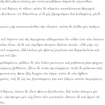
 τῆς ὁδοῦ μῆκος ἐκείνῳ μέν ὥστε μεταβῆναι πάμπολυ γίγνεσθαι:
ὶ τοῦ θέρους τὸ πλέον:
αὐτὸν δὲ πλησίον καταλύσαντα Μεγαροῖ
ν βούλοιτο, ἐπ Ἐλευσῖνος:
εἰ δὲ μή, βραχυτέραν διὰ Σαλαμῖνος, μὴ δἰ
μεινον γὰρ κατεσκευάσθαι τὴν οἴκησιν.
ταῦτα δὲ εἰώθει μὲν παίζων
 τοῦ Πέρσου καὶ τὴν λεγομένην εὐδαιμονίαν ὅτι οὐδέν ἐστι τῶν ἐκείνου
ελος εἶναι, τὰ δὲ καὶ σφόδρα πένησιν ἐξεῖναι ποιεῖν.
οὐδὲ γάρ, ὡς
 τοῦ σώματος, ἀλλ ἐκεῖνοι μὲν ὁρῶντες ῥιγῶντα καὶ θυραυλοῦντα καὶ
αὶ τοῦ ζῆν:
πιμπλαμένων, μᾶλλον δὲ τῶν ἔνδον μενόντων καὶ μηδέποτε μήτε ψύχους
ινόμενος ᾐσθάνετο, ἥδιον δὲ σιτία προσεφέρετο:
πολὺ δὲ μάλιστα ταῖς
ροσιόντος, ὁπότε ἤδη διαχέοι τὸν ἀέρα, τοῦτο δὲ οὐκ ἤχθετο
ατος, τοῖς δὲ ὡρ´αις ξυνεπόμενος καὶ κατ ὀλίγον αὐτῶν πειρώμενος
ῦ θέρους, πίνειν δὲ οἶνον ὁπόσον βούλονται, διὰ τοῦτο ἄπειροι μὲν
ιν, οἰκότροφοι μὲν οὐχ ἧττον τῶν γυναικῶν, ἄπονοι δὲ καὶ ἀργοὶ τὰ
τες.