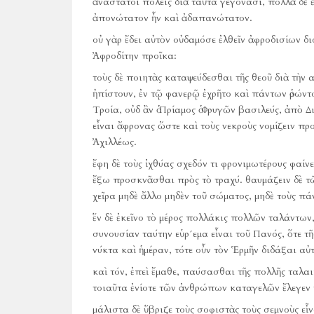
ἀνάστατοι πόλεις διὰ ταῦτα γεγόνασι, πολλὰ δὲ
ἀπονώτατον ἦν καὶ ἀδαπανώτατον.
οὐ γὰρ ἔδει αὐτὸν οὐδαμόσε ἐλθεῖν ἀφροδισίων δ
Ἀφροδίτην προῖκα:
τοὺς δὲ ποιητὰς καταψεύδεσθαι τῆς θεοῦ διὰ τὴν
ἠπίστουν, ἐν τῷ φανερῷ ἐχρῆτο καὶ πάντων ὁρώντ
Τροία, οὐδ ἂν ὁ Πρίαμος ὁ Φρυγῶν βασιλεύς, ἀπὸ 
εἶναι ἄφρονας ὥστε καὶ τοὺς νεκροὺς νομίζειν π
Ἀχιλλέως.
ἔφη δὲ τοὺς ἰχθύας σχεδόν τι φρονιμωτέρους φαί
ἔξω προσκνᾶσθαι πρὸς τὸ τραχύ.
θαυμάζειν δὲ τ
χεῖρα μηδὲ ἄλλο μηδὲν τοῦ σώματος, μηδὲ τοὺς π
ἕν δὲ ἐκεῖνο τὸ μέρος πολλάκις πολλῶν ταλάντων,
συνουσίαν ταύτην εὑρ´εμα εἶναι τοῦ Πανός, ὅτε τ
νύκτα καὶ ἡμέραν, τότε οὖν τὸν Ἑρμῆν διδάξαι αὐτ
καὶ τόν, ἐπεὶ ἔμαθε, παύσασθαι τῆς πολλῆς ταλα
τοιαῦτα ἐνίοτε τῶν ἀνθρώπων καταγελῶν ἔλεγεν
μάλιστα δὲ ὕβριζε τοὺς σοφιστὰς τοὺς σεμνοὺς εἶν