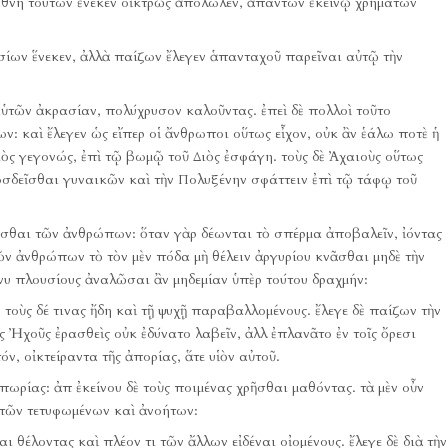
 ἔθνη τούτων ἕνεκεν οἰκτρῶς ἀπόλωλεν, ἁπάντων ἐκείνῳ χρημάτων
ισίων ἕνεκεν, ἀλλὰ παίζων ἔλεγεν ἁπανταχοῦ παρεῖναι αὐτῷ τὴν
 αὑτῶν ἀκρασίαν, πολύχρυσον καλοῦντας.
ἐπεὶ δὲ πολλοὶ τοῦτο
ων:
καὶ ἔλεγεν ὡς εἴπερ οἱ ἄνθρωποι οὕτως εἶχον, οὐκ ἂν ἑάλω ποτὲ ἡ
Διὸς γεγονώς, ἐπὶ τῷ βωμῷ τοῦ Διὸς ἐσφάγη.
τοὺς δὲ Ἀχαιοὺς οὕτως
ροσδεῖσθαι γυναικῶν καὶ τὴν Πολυξένην σφάττειν ἐπὶ τῷ τάφῳ τοῦ
νεσθαι τῶν ἀνθρώπων:
ὅταν γὰρ δέωνται τὸ σπέρμα ἀποβαλεῖν, ἰόντας
ῶν ἀνθρώπων τὸ τὸν μὲν πόδα μὴ θέλειν ἀργυρίου κνᾶσθαι μηδὲ τὴν
άνυ πλουσίους ἀναλῶσαι ἂν μηδεμίαν ὑπὲρ τούτου δραχμήν:
 τοὺς δέ τινας ἤδη καὶ τῇ ψυχῇ παραβαλλομένους.
ἔλεγε δὲ παίζων τὴν
ῆς Ἠχοῦς ἐρασθεὶς οὐκ ἐδύνατο λαβεῖν, ἀλλ ἐπλανᾶτο ἐν τοῖς ὄρεσι
όν, οἰκτείραντα τῆς ἀπορίας, ἅτε υἱὸν αὐτοῦ.
ιπωρίας:
ἀπ ἐκείνου δὲ τοὺς ποιμένας χρῆσθαι μαθόντας.
τὰ μὲν οὖν
 τῶν τετυφωμένων καὶ ἀνοήτων:
αι θέλοντας καὶ πλέον τι τῶν ἄλλων εἰδέναι οἰομένους.
ἔλεγε δὲ διὰ τὴν