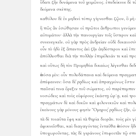
ὕδατι ζῆν δυνάμενα τοῦ χειμῶνος.
ἐπεδείκνυε δὲ 
δεόμενα σκέπης.
καθόλου δὲ ἐν μηδενὶ τόπῳ γίγνεσθαι ζῷον, ὃ μὴ 
ἢ πῶς ἂν ἐσώθησαν οἱ πρῶτοι ἄνθρωποι γενόμενοι,
αὐτομάτου·
ἀλλὰ τὴν πανουργίαν τοῖς ὕστερον καὶ
συνενεγκεῖν.
οὐ γὰρ πρὸς ἀνδρείαν οὐδὲ δικαιοσύ
οὖν τὸ ἡδὺ ἐξ ἅπαντος ἀεὶ ζῆν ἀηδέστερον καὶ 
ἀπόλλυσθαι διὰ τὴν πολλὴν ἐπιμέλειάν τε καὶ πρ
καὶ οὕτως δὴ τὸν Προμηθέα δικαίως λέγεσθαι δεδε
ὁπόσα μὲν:
οὖν πολυδάπανα καὶ δεόμενα πραγματεί
ἀπέφαινεν:
ὅσα δὲ ῥᾳδίως καὶ ἀπραγμόνως ἔστιν 
παῦσαί τινα ὄρεξιν τοῦ σώματος, οὐ παρέπεμπεν ο
νοσώδεις καὶ τοὺς εὐφόρους ἑκάστῃ ὡρ´ᾳ, καὶ τρο
πραγμάτων δὲ καὶ δικῶν καὶ φιλονικιῶν καὶ πολ
ἐκείνους γὰρ μόνους φησὶν Ὅμηρος ῥᾳδίως ζῆν,
τὰ δὲ τοιαῦτα ἔφη καὶ τὰ θηρία διορᾶν.
τοὺς μὲν γ
ἀφικνεῖσθαι, καὶ διαγαγόντας ἐνταῦθα ὁπόσον ἥδι
ὑποχωροῦντας, τὰς δὲ γεράνους ἐπιφοιτᾶν τῷ σπό