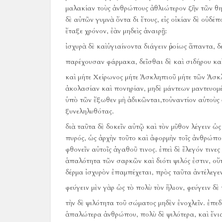
μαλακίαν τοὺς ἀνθρώπους ἀθλιώτερον ζῆν τῶν θη
δὲ αὐτῶν γυμνὰ ὄντα δι ἔτους, εἰς οἰκίαν δὲ οὐδέπ
ἔταξε χρόνον, ἐὰν μηδεὶς ἀναιρῇ:
ἰσχυρὰ δὲ καὶὑγιαίνοντα διάγειν ὁμοίως ἅπαντα, 
παρέχουσαν φάρμακα, δεῖσθαι δὲ καὶ σιδήρου κα
καὶ μήτε Χείρωνος μήτε Ἀσκληπιοῦ μήτε τῶν Ἀσκλ
ἀκολασίαν καὶ πονηρίαν, μηδὲ μάντεων μαντευομ
ὑπὸ τῶν ἔξωθεν μὴ ἀδικῶνται,τοὐναντίον αὑτοὺς 
ξυνεληλυθότας.
διὰ ταῦτα δὲ δοκεῖν αὐτῷ καὶ τὸν μῦθον λέγειν ὡς
πυρός, ὡς ἀρχὴν τοῦτο καὶ ἀφορμὴν τοῖς ἀνθρώποι
φθονεῖν αὐτοῖς ἀγαθοῦ τινος.
ἐπεὶ δὲ ἔλεγόν τινε
ἁπαλότητα τῶν σαρκῶν καὶ διότι ψιλός ἐστιν, οὔτ
δέρμα ἰσχυρὸν ἐπαμπέχεται, πρὸς ταῦτα ἀντέλεγεν
φεύγειν μὲν γὰρ ὡς τὸ πολὺ τὸν ἥλιον, φεύγειν δὲ 
τὴν δὲ ψιλότητα τοῦ σώματος μηδὲν ἐνοχλεῖν.
ἐπεδ
ἁπαλώτερα ἀνθρώπου, πολὺ δὲ ψιλότερα, καὶ ἔνια