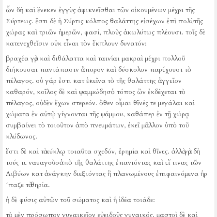
ὧν δὴ καὶ ἕνεκεν ἐγγὺς ἀφικνεῖσθαι τῶν οἰκουμένων μέχρι τῆς
Σύρτεως.
ἔστι δὲ ἡ Σύρτις κόλπος θαλάττης εἰσέχων ἐπὶ πολὺτῆς
χώρας καὶ τριῶν ἡμερῶν, φασί, πλοῦς ἀκωλύτως πλέουσι.
τοῖς δὲ
κατενεχθεῖσιν οὐκ εἶναι τὸν ἔκπλουν δυνατόν:
βραχέα γὰρ καὶ διθάλαττα καὶ ταινίαι μακραὶ μέχρι πολλοῦ
διήκουσαι παντάπασιν ἄπορον καὶ δύσκολον παρέχουσι τὸ
πέλαγος.
οὐ γάρ ἐστι κατ ἐκεῖνα τὸ τῆς θαλάττης ἀγγεῖον
καθαρόν, κοῖλος δὲ καὶ ψαμμώδησὁ τόπος ὢν ἐκδέχεται τὸ
πέλαγος, οὐδὲν ἔχων στερεόν.
ὅθεν οἶμαι θῖνές τε μεγάλαι καὶ
χώματα ἐν αὐτῷ γίγνονται τῆς ψάμμου, καθάπερ ἐν τῇ χώρᾳ
συμβαίνει τὸ τοιοῦτον ἀπὸ πνευμάτων, ἐκεῖ μᾶλλον ὑπὸ τοῦ
κλύδωνος.
ἔστι δὲ καὶ τὰ κύκλῳ τοιαῦτα σχεδόν, ἐρημία καὶ θῖνες.
ἀλλὰ γὰρ δὴ
τούς τε ναυαγοὺσἀπὸ τῆς θαλάττης ἐπανιόντας καὶ εἴ τινας τῶν
Λιβύων κατ ἀνάγκην διεξιόντας ἢ πλανωμένους ἐπιφαινόμενα ἡρ
´παζε τὰ θηρία.
ἡ δὲ φύσις αὐτῶν τοῦ σώματος καὶ ἡ ἰδέα τοιάδε:
τὸ μὲν πρόσωπον γυναικεῖον εὐειδοῦς γυναικός, μαστοὶ δὲ καὶ