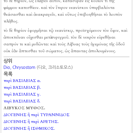
τὸ δὲ θηρίον, ὡς ἔλαβεν αὐτόν, κατασῦραν εἰς κοῖλόν τι τῆς
ψάμμου κατεσθίειν.
καὶ τὸν ἕτερον νεανίσκον ὑπερβαλόντα
θεάσασθαι καὶ ἀνακραγεῖν, καὶ οὕτως ἐπιβοηθῆσαι τὸ λοιπὸν
πλῆθος.
τὸ δὲ θηρίον ἐφορμῆσαι τῷ νεανίσκῳ, προϊσχόμενον τὸν ὄφιν, καὶ
ἀποκτεῖναν οἴχεσθαι μετὰ συριγμοῦ.
τὸν δὲ νεκρὸν εὑρεθῆναι
σαπρόν τε καὶ μυδῶντα:
καὶ τοὺς Λίβυας τοὺς ἡγεμόνας τῆς ὁδοῦ
οὐκ ἐᾶν ἅπτεσθαι τοῦ σώματος, ὡς ἅπαντας ἀπολουμένους.
상위
Dio, Chrysostom
(디오, 크리소토모스)
목록
περὶ ΒΑΣΙΛΕΙΑΣ α.
περὶ ΒΑΣΙΛΕΙΑΣ β.
περὶ ΒΑΣΙΛΕΙΑΣ γ.
περὶ ΒΑΣΙΛΕΙΑΣ δ.
ΛΙΒΥΚΟΣ ΜΥΘΟΣ.
ΔΙΟΓΕΝΗΣ ἢ περὶ ΤΥΡΑΝΝΙΔΟΣ
ΔΙΟΓΕΝΗΣ ἢ περὶ ΑΡΕΤΗΣ.
ΔΙΟΓΕΝΗΣ ἢ ΙΣΘΜΙΚΟΣ.