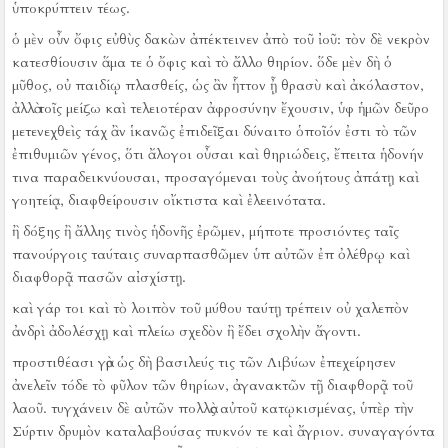
ὑποκρύπτειν τέως.
ὁ μὲν οὖν ὄφις εὐθὺς δακὼν ἀπέκτεινεν ἀπὸ τοῦ ἰοῦ:
τὸν δὲ νεκρὸν
κατεσθίουσιν ἅμα τε ὁ ὄφις καὶ τὸ ἄλλο θηρίον.
ὅδε μὲν δὴ ὁ
μῦθος, οὐ παιδίῳ πλασθείς, ὡς ἂν ἧττον ᾖ θρασὺ καὶ ἀκόλαστον,
ἀλλὰ τοῖς μείζω καὶ τελειοτέραν ἀφροσύνην ἔχουσιν, ὑφ ἡμῶν δεῦρο
μετενεχθεὶς τάχ ἂν ἱκανῶς ἐπιδεῖξαι δύναιτο ὁποῖόν ἐστι τὸ τῶν
ἐπιθυμιῶν γένος, ὅτι ἄλογοι οὖσαι καὶ θηριώδεις, ἔπειτα ἡδονήν
τινα παραδεικνύουσαι, προσαγόμεναι τοὺς ἀνοήτους ἀπάτῃ καὶ
γοητείᾳ, διαφθείρουσιν οἴκτιστα καὶ ἐλεεινότατα.
ἢ δόξης ἢ ἄλλης τινὸς ἡδονῆς ἐρῶμεν, μήποτε προσιόντες ταῖς
πανούργοις ταύταις συναρπασθῶμεν ὑπ αὐτῶν ἐπ ὀλέθρῳ καὶ
διαφθορᾷ πασῶν αἰσχίστῃ.
καὶ γάρ τοι καὶ τὸ λοιπὸν τοῦ μύθου ταύτῃ τρέπειν οὐ χαλεπὸν
ἀνδρὶ ἀδολέσχῃ καὶ πλείω σχεδὸν ἢ ἔδει σχολὴν ἄγοντι.
προστιθέασι γὰρ ὡς δὴ βασιλεύς τις τῶν Λιβύων ἐπεχείρησεν
ἀνελεῖν τόδε τὸ φῦλον τῶν θηρίων, ἀγανακτῶν τῇ διαφθορᾷ τοῦ
λαοῦ.
τυγχάνειν δὲ αὐτῶν πολλὰς αὐτοῦ κατῳκισμένας, ὑπὲρ τὴν
Σύρτιν δρυμὸν καταλαβούσας πυκνόν τε καὶ ἄγριον.
συναγαγόντα