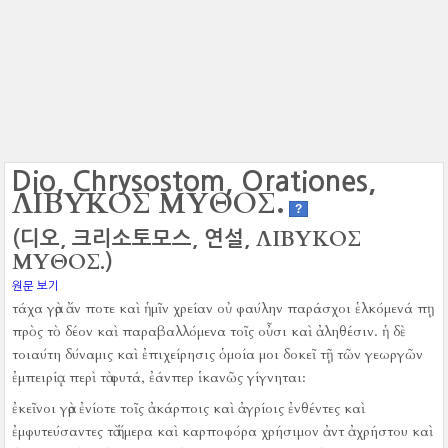
Dio, Chrysostom, Orationes,
ΛΙΒΥΚΟΣ ΜΥΘΟΣ.
?
ΛΙΒΥΚΟΣ
(디오, 크리소토모스, 연설,
ΜΥΘΟΣ.
)
원문 보기
τάχα γὰρ ἄν ποτε καὶ ἡμῖν χρείαν οὐ φαύλην παράσχοι ἑλκόμενά πῃ
πρὸς τὸ δέον καὶ παραβαλλόμενα τοῖς οὖσι καὶ ἀληθέσιν.
ἡ δὲ
τοιαύτη δύναμις καὶ ἐπιχείρησις ὁμοία μοι δοκεῖ τῇ τῶν γεωργῶν
ἐμπειρίᾳ περὶ τὰ φυτά, ἐάνπερ ἱκανῶς γίγνηται:
ἐκεῖνοι γὰρ ἐνίοτε τοῖς ἀκάρποις καὶ ἀγρίοις ἐνθέντες καὶ
ἐμφυτεύσαντες τὰ ἥμερα καὶ καρποφόρα χρήσιμον ἀντ ἀχρήστου καὶ