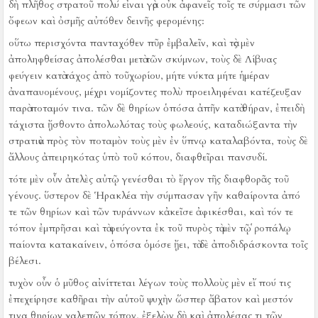
δὴ πλῆθος στρατοῦ πολύ εἶναι γὰρ οὐκ ἀφανεῖς τοῖς τε σύρμασι τῶν
ὄφεων καὶ ὀσμῆς αὐτόθεν δεινῆς φερομένης:
οὕτω περισχόντα πανταχόθεν πῦρ ἐμβαλεῖν, καὶ τὰς μὲν
ἀποληφθείσας ἀπολέσθαι μετὰ τῶν σκύμνων, τοὺς δὲ Λίβυας
φεύγειν κατὰ τάχος ἀπὸ τοῦχωρίου, μήτε νύκτα μήτε ἡμέραν
ἀναπαυομένους, μέχρι νομίζοντες πολὺ προειληφέναι κατέζευξαν
παρὰ ποταμόν τινα.
τῶν δὲ θηρίων ὁπόσα ἀπῆν κατὰ θήραν, ἐπειδὴ
τάχιστα ᾔσθοντο ἀπολωλότας τοὺς φωλεούς, καταδιώξαντα τὴν
στρατιὰν πρὸς τὸν ποταμὸν τοὺς μὲν ἐν ὕπνῳ καταλαβόντα, τοὺς δὲ
ἄλλους ἀπειρηκότας ὑπὸ τοῦ κόπου, διαφθεῖραι πανσυδί.
τότε μὲν οὖν ἀτελὲς αὐτῷ γενέσθαι τὸ ἔργον τῆς διαφθορᾶς τοῦ
γένους.
ὕστερον δὲ Ἡρακλέα τὴν σύμπασαν γῆν καθαίροντα ἀπό
τε τῶν θηρίων καὶ τῶν τυράννων κἀκεῖσε ἀφικέσθαι, καὶ τόν τε
τόπον ἐμπρῆσαι καὶ τὰ φεύγοντα ἐκ τοῦ πυρὸς τὰ μὲν τῷ ῥοπάλῳ
παίοντα κατακαίνειν, ὁπόσα ὁμόσε ᾔει, τὰ δὲ ἀποδιδράσκοντα τοῖς
βέλεσι.
τυχὸν οὖν ὁ μῦθος αἰνίττεται λέγων τοὺς πολλοὺς μὲν εἴ πού τις
ἐπεχείρησε καθῆραι τὴν αὑτοῦ ψυχὴν ὥσπερ ἄβατον καὶ μεστόν
τινα θηρίων χαλεπῶν τόπον, ἐξελὼν δὴ καὶ ἀπολέσας τι τῶν