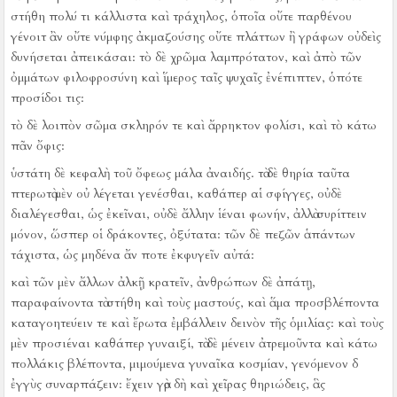
στήθη πολύ τι κάλλιστα καὶ τράχηλος, ὁποῖα οὔτε παρθένου
γένοιτ ἂν οὔτε νύμφης ἀκμαζούσης οὔτε πλάττων ἢ γράφων οὐδεὶς
δυνήσεται ἀπεικάσαι:
τὸ δὲ χρῶμα λαμπρότατον, καὶ ἀπὸ τῶν
ὀμμάτων φιλοφροσύνη καὶ ἵμερος ταῖς ψυχαῖς ἐνέπιπτεν, ὁπότε
προσίδοι τις:
τὸ δὲ λοιπὸν σῶμα σκληρόν τε καὶ ἄρρηκτον φολίσι, καὶ τὸ κάτω
πᾶν ὄφις:
ὑστάτη δὲ κεφαλὴ τοῦ ὄφεως μάλα ἀναιδής.
τὰ δὲ θηρία ταῦτα
πτερωτὰ μὲν οὐ λέγεται γενέσθαι, καθάπερ αἱ σφίγγες, οὐδὲ
διαλέγεσθαι, ὡς ἐκεῖναι, οὐδὲ ἄλλην ἱέναι φωνήν, ἀλλὰ συρίττειν
μόνον, ὥσπερ οἱ δράκοντες, ὀξύτατα:
τῶν δὲ πεζῶν ἁπάντων
τάχιστα, ὡς μηδένα ἄν ποτε ἐκφυγεῖν αὐτά:
καὶ τῶν μὲν ἄλλων ἀλκῇ κρατεῖν, ἀνθρώπων δὲ ἀπάτῃ,
παραφαίνοντα τὰ στήθη καὶ τοὺς μαστούς, καὶ ἅμα προσβλέποντα
καταγοητεύειν τε καὶ ἔρωτα ἐμβάλλειν δεινὸν τῆς ὁμιλίας:
καὶ τοὺς
μὲν προσιέναι καθάπερ γυναιξί, τὰ δὲ μένειν ἀτρεμοῦντα καὶ κάτω
πολλάκις βλέποντα, μιμούμενα γυναῖκα κοσμίαν, γενόμενον δ
ἐγγὺς συναρπάζειν:
ἔχειν γὰρ δὴ καὶ χεῖρας θηριώδεις, ἃς