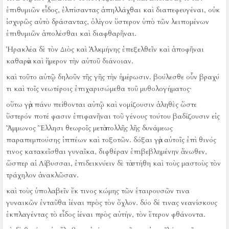
ἐπιθυμιῶν εἶδος, ἐλπίσαντας ἀπηλλάχθαι καὶ διαπεφευγέναι, οὐκ
ἰσχυρῶς αὐτὸ δράσαντας, ὀλίγον ὕστερον ὑπὸ τῶν λειπομένων
ἐπιθυμιῶν ἀπολέσθαι καὶ διαφθαρῆναι.
Ἡρακλέα δὲ τὸν Διὸς καὶ Ἀλκμήνης ἐπεξελθεῖν καὶ ἀποφῆναι
καθαρὰν καὶ ἥμερον τὴν αὑτοῦ διάνοιαν.
καὶ τοῦτο αὐτῷ δηλοῦν τῆς γῆς τὴν ἡμέρωσιν.
βούλεσθε οὖν βραχύ
τι καὶ τοῖς νεωτέροις ἐπιχαρισώμεθα τοῦ μυθολογήματος·
οὕτω γὰρ πάνυ πείθονται αὐτῷ καὶ νομίζουσιν ἀληθὲς ὥστε
ὕστερόν ποτέ φασιν ἐπιφανῆναι τοῦ γένους τούτου βαδίζουσιν εἰς
Ἄμμωνος Ἕλλησι θεωροῖς μετὰ πολλῆς λῆς δυνάμεως
παραπεμπούσης ἱππέων καὶ τοξοτῶν.
δόξαι γὰρ αὐτοῖς ἐπὶ θινός
τινος κατακεῖσθαι γυναῖκα, διφθέραν ἐπιβεβλημένην ἄνωθεν,
ὥσπερ αἱ Λίβυσσαι, ἐπιδεικνύειν δὲ τὰ στήθη καὶ τοὺς μαστοὺς τὸν
τράχηλον ἀνακλῶσαν.
καὶ τοὺς ὑπολαβεῖν ἔκ τινος κώμης τῶν ἑταιρουσῶν τινα
γυναικῶν ἐνταῦθα ἰέναι πρὸς τὸν ὄχλον.
δύο δέ τινας νεανίσκους
ἐκπλαγέντας τὸ εἶδος ἰέναι πρὸς αὐτήν, τὸν ἕτερον φθάνοντα.