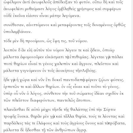
ὠφέλιμον ἀντὶ ἀνωφελοῦς ἀπέδειξαν τὸ φυτόν.
οὕτω δὴ καὶ τοῖς
ἀνωφελέσι μυθεύμασι λόγος ἐμβληθεὶς χρήσιμος καὶ συμφέρων
οὐδὲ ἐκεῖνα εἰάσεν εἶναι μάτην λεγόμενα.
συνέθεσαν, αἰνιττόμενοι καὶ μεταφέροντες τοῖς δυναμένοις ὀρθῶς
ὑπολαμβάνειν.
τόδε μὲν δὴ προοίμιον, ὡς ἔφη τις, τοῦ νόμου.
λοιπὸν δ ἂν εἰή αὐτὸν τὸν νόμον λέγειν τε καὶ ᾅδειν, ὁποίῳ
μάλιστα ἀφομοιοῦμεν εἰκάσματι τὰς ἐπιθυμίας.
λέγεται γὰρ πάλαι
ποτὲ θηρίων εἶναί τι γένος χαλεπὸν καὶ ἄγριον, πλεῖστον καὶ
μάλιστα γιγνόμενον ἐν τοῖς ἀοικήτοις τῆσΛιβύης.
ἥδε γὰρ ἡ χώρα καὶ νῦν ἔτι δοκεῖ παντοδαπὰς φέρειν ζῴων φύσεις,
ἑρπετῶν τε καὶ ἄλλων θηρίων.
ἐν οἷς εἶναι καὶ τοῦτο τὸ γένος,
ὑπὲρ οὗ νῦν ὁ λόγος, σύνθετον τὴν τοῦ σώματος ἰδέαν σχεδὸν ἐκ
τῶν πλεῖστον διαφερόντων, παντελῶς ἄτοπον.
πλανᾶσθαι δὲ αὐτὸ μέχρι τῆσδε τῆς θαλάττης ἐπὶ τὴν Σύρτιν
τροφῆς ἕνεκα.
θηρᾶν μὲν γὰρ καὶ τἄλλα θηρία, τούς τε λέοντας καὶ
παρδάλεις τάς τε ἐλάφους καὶ τοὺς ἀγρίους ὄνους καὶ τὰ πρόβατα,
μάλιστα δὲ ἥδεσθαι τῇ τῶν ἀνθρώπων ἄγρᾳ.