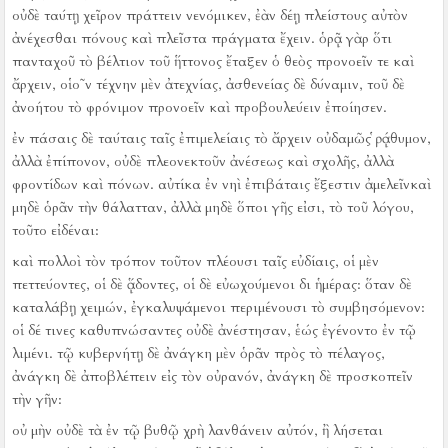
οὐδὲ ταύτῃ χεῖρον πράττειν νενόμικεν, ἐὰν δέῃ πλείστους αὐτὸν
ἀνέχεσθαι πόνους καὶ πλεῖστα πράγματα ἔχειν.
ὁρᾷ γὰρ ὅτι
πανταχοῦ τὸ βέλτιον τοῦ ἥττονος ἔταξεν ὁ θεὸς προνοεῖν τε καὶ
ἄρχειν, οἱο῀ν τέχνην μὲν ἀτεχνίας, ἀσθενείας δὲ δύναμιν, τοῦ δὲ
ἀνοήτου τὸ φρόνιμον προνοεῖν καὶ προβουλεύειν ἐποίησεν.
ἐν πάσαις δὲ ταύταις ταῖς ἐπιμελείαις τὸ ἄρχειν οὐδαμῶς ῥᾴθυμον,
ἀλλὰ ἐπίπονον, οὐδὲ πλεονεκτοῦν ἀνέσεως καὶ σχολῆς, ἀλλὰ
φροντίδων καὶ πόνων.
αὐτίκα ἐν νηὶ ἐπιβάταις ἔξεστιν ἀμελεῖνκαὶ
μηδὲ ὁρᾶν τὴν θάλατταν, ἀλλὰ μηδὲ ὅποι γῆς εἰσι, τὸ τοῦ λόγου,
τοῦτο εἰδέναι:
καὶ πολλοὶ τὸν τρόπον τοῦτον πλέουσι ταῖς εὐδίαις, οἱ μὲν
πεττεύοντες, οἱ δὲ ᾅδοντες, οἱ δὲ εὐωχούμενοι δι ἡμέρας:
ὅταν δὲ
καταλάβῃ χειμών, ἐγκαλυψάμενοι περιμένουσι τὸ συμβησόμενον:
οἱ δέ τινες καθυπνώσαντες οὐδὲ ἀνέστησαν, ἑώς ἐγένοντο ἐν τῷ
λιμένι.
τῷ κυβερνήτῃ δὲ ἀνάγκη μὲν ὁρᾶν πρὸς τὸ πέλαγος,
ἀνάγκη δὲ ἀποβλέπειν εἰς τὸν οὐρανόν, ἀνάγκη δὲ προσκοπεῖν
τὴν γῆν:
οὐ μὴν οὐδὲ τὰ ἐν τῷ βυθῷ χρὴ λανθάνειν αὐτόν, ἢ λήσεται