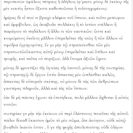
περιπεσὼν ὑφάλοις πέτραις ἢ ἀδήλοις ἑρ´μασι:
μόνῳ δὲ ἐκείνῳ τῆς
μὲν νυκτὸς ἧττον ἔξεστι καθυπνῶσαι ἢ τοῖσνηχομένοις:
ἡμέρας δὲ εἴ πού τι βραχὺ κλέψειε τοῦ ὕπνου, καὶ τοῦτο μετέωρον
καὶ ἀμφίβολον, ὡς ἀναβοᾶν πολλάκις ἢ τὸ ἱστίον στέλλειν ἢ
παράγειν τὸ πηδάλιον ἢ ἄλλο τι τῶν ναυτικῶν:
ὥστε καὶ
κοιμώμενος ἐκεῖνος μᾶλλον ἐπιμελεῖται τῆς νεὼς ἢ τῶν ἄλλων οἱ
σφόδρα ἐγρηγορότες.
ἔν γε μὴν τῷ στρατεύεσθαι τῶν μὲν
στρατιωτῶνἕκαστος αὑτῷ μόνῳ ἐπιμελεῖται καὶ ὅπλων καὶ
τροφῆς, καὶ ταῦτα οὐ πορίζων, ἀλλ ἕτοιμα ἀξιῶν ἔχειν:
μόνης δὲ φροντίζει τῆς ὑγιείας τῆς ἑαυτοῦ, μόνης δὲ τῆς σωτηρίας.
τῷ στρατηγῷ δὲ ἔργον ἐστὶν ἅπαντας μὲν ὡπλίσθαι καλῶς,
ἅπαντας δὲ εὐπορεῖν σκέπης, οὐ μόνον δὲ τὰς τῶν ἀνθρώπων
γαστέρας πληροῦν, ἀλλὰ καὶ τὰς τῶν ἵππων:
ἐὰν δὲ μὴ πάντες ἔχωσι τὰ ἐπιτήδεια, πολὺ μᾶλλον ἄχθεται ἢ αὐτὸς
νοσῶν:
σωτηρίαν γε μὴν τὴν ἐκείνων οὐ περὶ ἐλάττονος ποιεῖται τῆς αὑτοῦ.
πάλιν δὲκαθ ἕκαστον ἡμῶν τὸ μὲν σῶμα, ἅτε ἀνόητον, οὐδὲ αὑτῷ
βοηθεῖν ἱκανόν ἐστιν , ὅ γε τῆς ψυχῆς ἀπολιπούσης οὐδὲ ὀλίγον