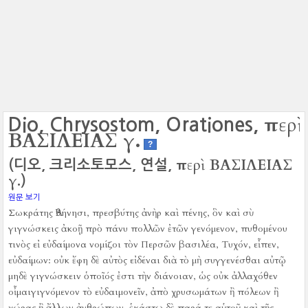
περὶ
Dio, Chrysostom, Orationes,
ΒΑΣΙΛΕΙΑΣ γ.
?
περὶ ΒΑΣΙΛΕΙΑΣ
(디오, 크리소토모스, 연설,
γ.
)
원문 보기
Σωκράτης Ἀθήνησι, πρεσβύτης ἀνὴρ καὶ πένης, ὃν καὶ σὺ
γιγνώσκεις ἀκοῇ πρὸ πάνυ πολλῶν ἐτῶν γενόμενον, πυθομένου
τινὸς εἰ εὐδαίμονα νομίζοι τὸν Περσῶν βασιλέα, Τυχόν, εἶπεν,
εὐδαίμων:
οὐκ ἔφη δὲ αὐτὸς εἰδέναι διὰ τὸ μὴ συγγενέσθαι αὐτῷ
μηδὲ γιγνώσκειν ὁποῖός ἐστι τὴν διάνοιαν, ὡς οὐκ ἀλλαχόθεν
οἶμαιγιγνόμενον τὸ εὐδαιμονεῖν, ἀπὸ χρυσωμάτων ἢ πόλεων ἢ
χώρας ἢ ἄλλων ἀνθρώπων, ἑκάστῳ δὲ παρά τε αὑτοῦ καὶ τῆς