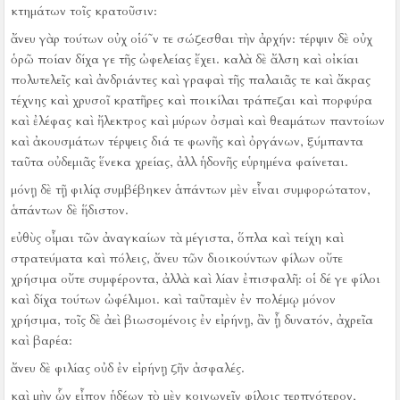
κτημάτων τοῖς κρατοῦσιν:
ἄνευ γὰρ τούτων οὐχ οἱό῀ν τε σώζεσθαι τὴν ἀρχήν:
τέρψιν δὲ οὐχ
ὁρῶ ποίαν δίχα γε τῆς ὠφελείας ἔχει.
καλὰ δὲ ἄλση καὶ οἰκίαι
πολυτελεῖς καὶ ἀνδριάντες καὶ γραφαὶ τῆς παλαιᾶς τε καὶ ἄκρας
τέχνης καὶ χρυσοῖ κρατῆρες καὶ ποικίλαι τράπεζαι καὶ πορφύρα
καὶ ἐλέφας καὶ ἤλεκτρος καὶ μύρων ὀσμαὶ καὶ θεαμάτων παντοίων
καὶ ἀκουσμάτων τέρψεις διά τε φωνῆς καὶ ὀργάνων, ξύμπαντα
ταῦτα οὐδεμιᾶς ἕνεκα χρείας, ἀλλ ἡδονῆς εὑρημένα φαίνεται.
μόνῃ δὲ τῇ φιλίᾳ συμβέβηκεν ἁπάντων μὲν εἶναι συμφορώτατον,
ἁπάντων δὲ ἥδιστον.
εὐθὺς οἶμαι τῶν ἀναγκαίων τὰ μέγιστα, ὅπλα καὶ τείχη καὶ
στρατεύματα καὶ πόλεις, ἄνευ τῶν διοικούντων φίλων οὔτε
χρήσιμα οὔτε συμφέροντα, ἀλλὰ καὶ λίαν ἐπισφαλῆ:
οἱ δέ γε φίλοι
καὶ δίχα τούτων ὠφέλιμοι.
καὶ ταῦταμὲν ἐν πολέμῳ μόνον
χρήσιμα, τοῖς δὲ ἀεὶ βιωσομένοις ἐν εἰρήνῃ, ἂν ᾖ δυνατόν, ἀχρεῖα
καὶ βαρέα:
ἄνευ δὲ φιλίας οὐδ ἐν εἰρήνῃ ζῆν ἀσφαλές.
καὶ μὴν ὧν εἶπον ἡδέων τὸ μὲν κοινωνεῖν φίλοις τερπνότερον,