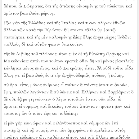
δήπου, ὦ Σώκρατες, ὅτι τῆς ἁπάσης οἰκουμένης τοῦ πλείστου καὶ
ἀρίστου βασιλεύει μέρους.
ἔξω γὰρ τῆς Ἑλλάδος καὶ τῆς Ἰταλίας καί τινων ὀλίγων ἐθνῶν
ἄλλων τῶν κατὰ τὴν Εὐρώπην ξύμπαντα τἄλλα ὑφ ἑαυτῷ
πεποίηται, καὶ τῆς μὲν καλουμένης Ἀσίας ὅλης ἄρχει μέχρις Ἰνδῶν:
πολλοὺς δὲ καὶ αὐτῶν φασιν ὑπακούειν:
τῆς δὲ Λιβύης τοῦ πλείονος μέρους:
ἐν δὲ τῇ Εὐρώπῃ Θρᾴκης καὶ
Μακεδονίας:
ἁπάντων τούτων κρατεῖ:
ὅθεν δὴ καὶ μέγας βασιλεὺς
κέκληται μόνος ἐκεῖνος.
καὶ ὁ Σωκράτης εἶπεν, Ἀλλ οὐδὲ τοῦτο οἶδα
ὅλως γε, εἰ βασιλεύς ἐστι τὴν ἀρχὴνοὐδεμιᾶς πόλεως ἢ κώμης.
σὺ ἄρα, εἶπε, μόνος ἀνήκοος εἶ τούτων ἃ πάντες ἴσασιν·
ἀκούω,
ἔφη, πολλῶν λεγόντων ἃ σὺ λέγεις καὶ Ἑλλήνων καὶ βαρβάρων:
ὃ
δὲ οὐκ ἐᾷ με γιγνώσκειν ὃ λέγω τοιοῦτόν ἐστιν:
οὐκ οἶδα, ὦ
ἄριστε, εἰ νομίμως καὶ δικαίως τούτων ἁπάντων προέστηκεν καὶ
τοιοῦτος ὢν ὁποῖον εἴρηκα πολλάκις:
εἰ μὲν γὰρ εὐγνώμων καὶ φιλάνθρωπος καὶ νόμιμος ὢν ἐπὶ
σωτηρίᾳ καὶ τῷ συμφέροντι τῶν ἀρχομένων ἐπιμελεῖται, αὐτὸς
πρῶτος εὐδαίμων ὤν, καθάπερ εἶπον, καὶ τοῖς ἄλλοις μεταδιδοὺς