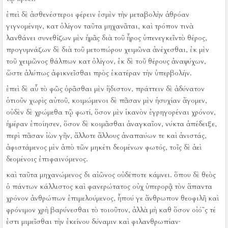
ἐπεὶ δὲ ἀσθενέστεροι φέρειν ἐσμὲν τὴν μεταβολὴν ἀθρόαν
γιγνομένην, κατ ὀλίγον ταῦτα μηχανᾶται, καὶ τρόπον τινὰ
λανθάνει συνεθίζων μὲν ἡμᾶς διὰ τοῦ ἦρος ὑπενεγκεῖντὸ θέρος,
προγυμνάζων δὲ διὰ τοῦ μετοπώρου χειμῶνα ἀνέχεσθαι, ἐκ μὲν
τοῦ χειμῶνος θάλπων κατ ὀλίγον, ἐκ δὲ τοῦ θέρους ἀναψύχων,
ὥστε ἀλύπως ἀφικνεῖσθαι πρὸς ἑκατέραν τὴν ὑπερβολήν.
ἐπεὶ δὲ αὖ τὸ φῶς ὁρᾶσθαι μὲν ἥδιστον, πράττειν δὲ ἀδύνατον
ὁτιοῦν χωρὶς αὐτοῦ, κοιμώμενοι δὲ πᾶσαν μὲν ἡσυχίαν ἄγομεν,
οὐδὲν δὲ χρώμεθα τῷ φωτί, ὅσον μὲν ἱκανὸν ἐγρηγορέναι χρόνον,
ἡμέραν ἐποίησεν, ὅσον δὲ κοιμᾶσθαι ἀναγκαῖον, νύκτα ἀπέδειξε,
περὶ πᾶσαν ἰὼν γῆν, ἄλλοτε ἄλλους ἀναπαύων τε καὶ ἀνιστάς,
ἀφιστάμενος μὲν ἀπὸ τῶν μηκέτι δεομένων φωτός, τοῖς δὲ ἀεὶ
δεομένοις ἐπιφαινόμενος.
καὶ ταῦτα μηχανώμενος δι αἰῶνος οὐδέποτε κάμνει.
ὅπου δὲ θεὸς
ὁ πάντων κάλλιστος καὶ φανερώτατος οὐχ ὑπερορᾷ τὸν ἅπαντα
χρόνον ἀνθρώπων ἐπιμελούμενος, ἦπού γε ἄνθρωπον θεοφιλῆ καὶ
φρόνιμον χρὴ βαρύνεσθαι τὸ τοιοῦτον, ἀλλὰ μὴ καθ ὅσον οἰό῀ς τέ
ἐστι μιμεῖσθαι τὴν ἐκείνου δύναμιν καὶ φιλανθρωπίαν·