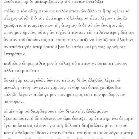
ψεύδεται, τῷ δὲ μακαριζομένῳ τὴν πενίαν ὀνειδίζει.
πάλιν ὁ τὸν αἴσχιστον ὡς καλὸν ἐπαινῶν ἄλλο τι ἢ προφέρει τὸ
αἶσχος αὐτῷ·
ἢ ὁ τὸν ἀνάπηρον ὁλόκληρον εἶναι λέγων πῶς ἂν
χαρίζοιτο ὑπομιμνήσκων τῆς ἀτυχίας·
ὁ δὲ αὖ τὸν ἀνόητον ὡς
φρόνιμον ὑμνῶν, οὗτος ἂν τυχὸν ἁπάντων εἰή πιθανώτερος διὰ τὴν
ἄνοιαν τοῦ ἀκούοντος καὶ τοσούτῳ γε μείζονα ἐργάζεται βλάβην:
ἀναπείθει γὰρ ὑπὲρ ἑαυτοῦ βουλεύεσθαι καὶ μὴ τοῖς φρονίμοις
ἐπιτρέπειν.
καθόλου δὲ φωραθεὶς μὲν ὁ κόλαξ οὐ καταγιγνώσκεται μόνον,
ἀλλὰ καὶ μισεῖται:
δοκεῖ γὰρ καταγελῶν λέγειν:
πείσας δὲ ὡς ἀληθῶς λέγει οὐ
μεγάλης τινὸς τυγχάνει χάριτος.
τί γὰρ καὶ δοκεῖ χαρίζεσθαι
τἀληθῆ λέγων·
πολύ γε μὴν πονηρότερός ἐστι τῶν ψευδομένων
μαρτύρων.
οἱ μὲν γὰρ οὐ διαφθείρουσι τὸν δικαστήν, ἀλλὰ μόνον
ἐξαπατῶσιν:
ὁ δὲ κολακεύων ἅμα δεκάζει τῷ ἐπαίνῳ.
ἵνα δὲ μήτε
ἐγὼ κολακείας αἰτίαν ἔχω τοῖς θέλουσι διαβάλλειν μήτε σὺ τοῦ
κατ ὀφθαλμοὺς ἐθέλειν ἐπαινεῖσθαι, ποιήσομαι τοὺς λόγους ὑπὲρ