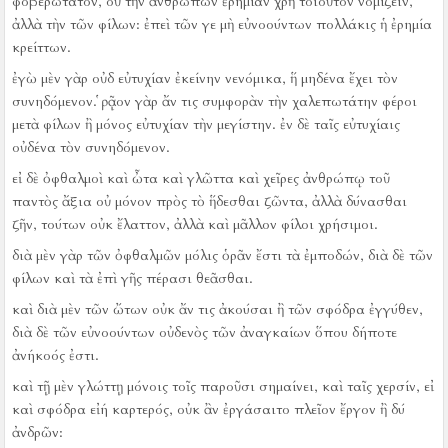
φοβερώτατον, οὐ τὴν ἀνθρώπων ἐρημίαν χρὴ τοιοῦτον νομίζειν,
ἀλλὰ τὴν τῶν φίλων:
ἐπεὶ τῶν γε μὴ εὐνοούντων πολλάκις ἡ ἐρημία
κρείττων.
ἐγὼ μὲν γὰρ οὐδ εὐτυχίαν ἐκείνην νενόμικα, ἥ μηδένα ἔχει τὸν
συνηδόμενον.
ῥᾷον γὰρ ἄν τις συμφορὰν τὴν χαλεπωτάτην φέροι
μετὰ φίλων ἢ μόνος εὐτυχίαν τὴν μεγίστην.
ἐν δὲ ταῖς εὐτυχίαις
οὐδένα τὸν συνηδόμενον.
εἰ δὲ ὀφθαλμοὶ καὶ ὦτα καὶ γλῶττα καὶ χεῖρες ἀνθρώπῳ τοῦ
παντὸς ἄξια οὐ μόνον πρὸς τὸ ἥδεσθαι ζῶντα, ἀλλὰ δύνασθαι
ζῆν, τούτων οὐκ ἔλαττον, ἀλλὰ καὶ μᾶλλον φίλοι χρήσιμοι.
διὰ μὲν γὰρ τῶν ὀφθαλμῶν μόλις ὁρᾶν ἔστι τὰ ἐμποδών, διὰ δὲ τῶν
φίλων καὶ τὰ ἐπὶ γῆς πέρασι θεᾶσθαι.
καὶ διὰ μὲν τῶν ὤτων οὐκ ἄν τις ἀκούσαι ἢ τῶν σφόδρα ἐγγύθεν,
διὰ δὲ τῶν εὐνοούντων οὐδενὸς τῶν ἀναγκαίων ὅπου δήποτε
ἀνήκοός ἐστι.
καὶ τῇ μὲν γλώττῃ μόνοις τοῖς παροῦσι σημαίνει, καὶ ταῖς χερσίν, εἰ
καὶ σφόδρα εἰή καρτερός, οὐκ ἂν ἐργάσαιτο πλεῖον ἔργον ἢ δύ
ἀνδρῶν: