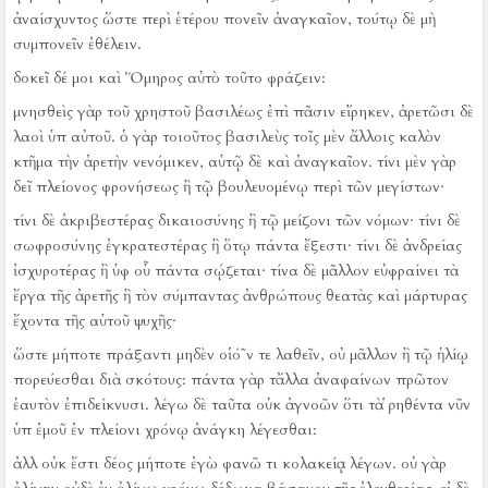
ἀναίσχυντος ὥστε περὶ ἑτέρου πονεῖν ἀναγκαῖον, τούτῳ δὲ μὴ
συμπονεῖν ἐθέλειν.
δοκεῖ δέ μοι καὶ Ὅμηρος αὐτὸ τοῦτο φράζειν:
μνησθεὶς γὰρ τοῦ χρηστοῦ βασιλέως ἐπὶ πᾶσιν εἴρηκεν, ἀρετῶσι δὲ
λαοὶ ὑπ αὐτοῦ.
ὁ γὰρ τοιοῦτος βασιλεὺς τοῖς μὲν ἄλλοις καλὸν
κτῆμα τὴν ἀρετὴν νενόμικεν, αὑτῷ δὲ καὶ ἀναγκαῖον.
τίνι μὲν γὰρ
δεῖ πλείονος φρονήσεως ἢ τῷ βουλευομένῳ περὶ τῶν μεγίστων·
τίνι δὲ ἀκριβεστέρας δικαιοσύνης ἢ τῷ μείζονι τῶν νόμων·
τίνι δὲ
σωφροσύνης ἐγκρατεστέρας ἢ ὅτῳ πάντα ἔξεστι·
τίνι δὲ ἀνδρείας
ἰσχυροτέρας ἢ ὑφ οὗ πάντα σῴζεται·
τίνα δὲ μᾶλλον εὐφραίνει τὰ
ἔργα τῆς ἀρετῆς ἢ τὸν σύμπαντας ἀνθρώπους θεατὰς καὶ μάρτυρας
ἔχοντα τῆς αὑτοῦ ψυχῆς·
ὥστε μήποτε πράξαντι μηδὲν οἱό῀ν τε λαθεῖν, οὐ μᾶλλον ἢ τῷ ἡλίῳ
πορεύεσθαι διὰ σκότους:
πάντα γὰρ τἄλλα ἀναφαίνων πρῶτον
ἑαυτὸν ἐπιδείκνυσι.
λέγω δὲ ταῦτα οὐκ ἀγνοῶν ὅτι τὰ ῥηθέντα νῦν
ὑπ ἐμοῦ ἐν πλείονι χρόνῳ ἀνάγκη λέγεσθαι:
ἀλλ οὐκ ἔστι δέος μήποτε ἐγὼ φανῶ τι κολακείᾳ λέγων.
οὐ γὰρ