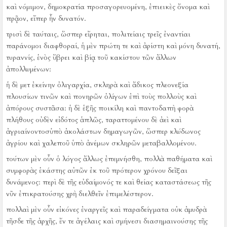
καὶ νόμιμον, δημοκρατία προσαγορευομένη, ἐπιεικὲς ὄνομα καὶ
πρᾷον, εἴπερ ἦν δυνατόν.
τρισὶ δὲ ταύταις, ὥσπερ εἴρηται, πολιτείαις τρεῖς ἐναντίαι
παράνομοι διαφθοραί, ἡ μὲν πρώτη τε καὶ ἀρίστη καὶ μόνη δυνατή,
τυραννίς, ἑνὸς ὕβρει καὶ βίᾳ τοῦ κακίστου τῶν ἄλλων
ἀπολλυμένων:
ἡ δὲ μετ ἐκείνην ὀλιγαρχία, σκληρὰ καὶ ἄδικος πλεονεξία
πλουσίων τινῶν καὶ πονηρῶν ὀλίγων ἐπὶ τοὺς πολλοὺς καὶ
ἀπόρους συστᾶσα:
ἡ δὲ ἑξῆς ποικίλη καὶ παντοδαπὴ φορὰ
πλήθους οὐδὲν εἰδότος ἁπλῶς, ταραττομένου δὲ ἀεὶ καὶ
ἀγριαίνοντοσὑπὸ ἀκολάστων δημαγωγῶν, ὥσπερ κλύδωνος
ἀγρίου καὶ χαλεποῦ ὑπὸ ἀνέμων σκληρῶν μεταβαλλομένου.
τούτων μὲν οὖν ὁ λόγος ἄλλως ἐπεμνήσθη, πολλὰ παθήματα καὶ
συμφορὰς ἑκάστης αὐτῶν ἐκ τοῦ πρότερον χρόνου δεῖξαι
δυνάμενος:
περὶ δὲ τῆς εὐδαίμονός τε καὶ θείας καταστάσεως τῆς
νῦν ἐπικρατούσης χρὴ διελθεῖν ἐπιμελέστερον.
πολλαὶ μὲν οὖν εἰκόνες ἐναργεῖς καὶ παραδείγματα οὐκ ἀμυδρὰ
τῆσδε τῆς ἀρχῆς, ἔν τε ἀγέλαις καὶ σμήνεσι διασημαινούσης τῆς