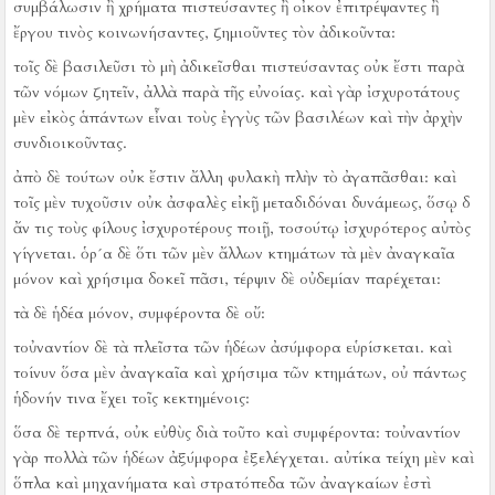
συμβάλωσιν ἢ χρήματα πιστεύσαντες ἢ οἶκον ἐπιτρέψαντες ἢ
ἔργου τινὸς κοινωνήσαντες, ζημιοῦντες τὸν ἀδικοῦντα:
τοῖς δὲ βασιλεῦσι τὸ μὴ ἀδικεῖσθαι πιστεύσαντας οὐκ ἔστι παρὰ
τῶν νόμων ζητεῖν, ἀλλὰ παρὰ τῆς εὐνοίας.
καὶ γὰρ ἰσχυροτάτους
μὲν εἰκὸς ἁπάντων εἶναι τοὺς ἐγγὺς τῶν βασιλέων καὶ τὴν ἀρχὴν
συνδιοικοῦντας.
ἀπὸ δὲ τούτων οὐκ ἔστιν ἄλλη φυλακὴ πλὴν τὸ ἀγαπᾶσθαι:
καὶ
τοῖς μὲν τυχοῦσιν οὐκ ἀσφαλὲς εἰκῇ μεταδιδόναι δυνάμεως, ὅσῳ δ
ἄν τις τοὺς φίλους ἰσχυροτέρους ποιῇ, τοσούτῳ ἰσχυρότερος αὐτὸς
γίγνεται.
ὁρ´α δὲ ὅτι τῶν μὲν ἄλλων κτημάτων τὰ μὲν ἀναγκαῖα
μόνον καὶ χρήσιμα δοκεῖ πᾶσι, τέρψιν δὲ οὐδεμίαν παρέχεται:
τὰ δὲ ἡδέα μόνον, συμφέροντα δὲ οὔ:
τοὐναντίον δὲ τὰ πλεῖστα τῶν ἡδέων ἀσύμφορα εὑρίσκεται.
καὶ
τοίνυν ὅσα μὲν ἀναγκαῖα καὶ χρήσιμα τῶν κτημάτων, οὐ πάντως
ἡδονήν τινα ἔχει τοῖς κεκτημένοις:
ὅσα δὲ τερπνά, οὐκ εὐθὺς διὰ τοῦτο καὶ συμφέροντα:
τοὐναντίον
γὰρ πολλὰ τῶν ἡδέων ἀξύμφορα ἐξελέγχεται.
αὐτίκα τείχη μὲν καὶ
ὅπλα καὶ μηχανήματα καὶ στρατόπεδα τῶν ἀναγκαίων ἐστὶ