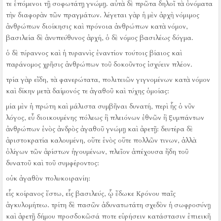
τε ἑπόμενοι τῇ σοφωτάτῃ γνώμῃ.
αὐτὰ δὲ πρῶτα δηλοῖ τὰ ὀνόματα
τὴν διαφορὰν τῶν πραγμάτων.
λέγεται γὰρ ἡ μὲν ἀρχὴ νόμιμος
ἀνθρώπων διοίκησις καὶ πρόνοια ἀνθρώπων κατὰ νόμον,
βασιλεία δὲ ἀνυπεύθυνος ἀρχή, ὁ δὲ νόμος βασιλέως δόγμα.
ὁ δὲ τύραννος καὶ ἡ τυραννὶς ἐναντίον τούτοις βίαιος καὶ
παράνομος χρῆσις ἀνθρώπων τοῦ δοκοῦντος ἰσχύειν πλέον.
τρία γὰρ εἴδη, τὰ φανερώτατα, πολιτειῶν γιγνομένων κατὰ νόμον
καὶ δίκην μετὰ δαίμονός τε ἀγαθοῦ καὶ τύχης ὁμοίας:
μία μὲν ἡ πρώτη καὶ μάλιστα συμβῆναι δυνατή, περὶ ἧς ὁ νῦν
λόγος, εὖ διοικουμένης πόλεως ἢ πλειόνων ἐθνῶν ἢ ξυμπάντων
ἀνθρώπων ἑνὸς ἀνδρὸς ἀγαθοῦ γνώμῃ καὶ ἀρετῇ:
δευτέρα δὲ
ἀριστοκρατία καλουμένη, οὔτε ἑνὸς οὔτε πολλῶν τινων, ἀλλὰ
ὀλίγων τῶν ἀρίστων ἡγουμένων, πλεῖον ἀπέχουσα ἤδη τοῦ
δυνατοῦ καὶ τοῦ συμφέροντος:
οὐκ ἀγαθὸν πολυκοιρανίη:
εἷς κοίρανος ἔστω, εἷς βασιλεύς, ᾧ ἔδωκε Κρόνου παῖς
ἀγκυλομήτεω.
τρίτη δὲ πασῶν ἀδυνατωτάτη σχεδὸν ἡ σωφροσύνῃ
καὶ ἀρετῇ δήμου προσδοκῶσά ποτε εὑρήσειν κατάστασιν ἐπιεικῆ