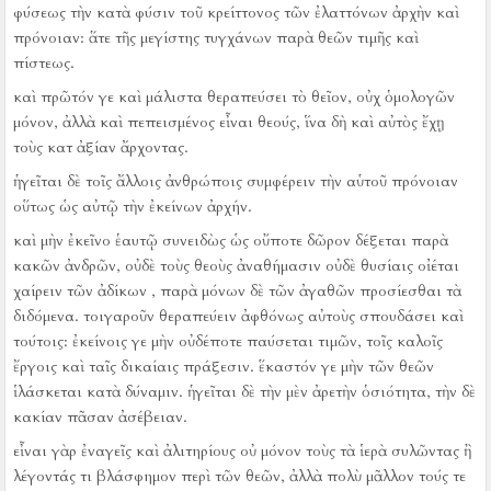
φύσεως τὴν κατὰ φύσιν τοῦ κρείττονος τῶν ἐλαττόνων ἀρχὴν καὶ
πρόνοιαν:
ἅτε τῆς μεγίστης τυγχάνων παρὰ θεῶν τιμῆς καὶ
πίστεως.
καὶ πρῶτόν γε καὶ μάλιστα θεραπεύσει τὸ θεῖον, οὐχ ὁμολογῶν
μόνον, ἀλλὰ καὶ πεπεισμένος εἶναι θεούς, ἵνα δὴ καὶ αὐτὸς ἔχῃ
τοὺς κατ ἀξίαν ἄρχοντας.
ἡγεῖται δὲ τοῖς ἄλλοις ἀνθρώποις συμφέρειν τὴν αὑτοῦ πρόνοιαν
οὕτως ὡς αὐτῷ τὴν ἐκείνων ἀρχήν.
καὶ μὴν ἐκεῖνο ἑαυτῷ συνειδὼς ὡς οὔποτε δῶρον δέξεται παρὰ
κακῶν ἀνδρῶν, οὐδὲ τοὺς θεοὺς ἀναθήμασιν οὐδὲ θυσίαις οἰέται
χαίρειν τῶν ἀδίκων , παρὰ μόνων δὲ τῶν ἀγαθῶν προσίεσθαι τὰ
διδόμενα.
τοιγαροῦν θεραπεύειν ἀφθόνως αὐτοὺς σπουδάσει καὶ
τούτοις:
ἐκείνοις γε μὴν οὐδέποτε παύσεται τιμῶν, τοῖς καλοῖς
ἔργοις καὶ ταῖς δικαίαις πράξεσιν.
ἕκαστόν γε μὴν τῶν θεῶν
ἱλάσκεται κατὰ δύναμιν.
ἡγεῖται δὲ τὴν μὲν ἀρετὴν ὁσιότητα, τὴν δὲ
κακίαν πᾶσαν ἀσέβειαν.
εἶναι γὰρ ἐναγεῖς καὶ ἀλιτηρίους οὐ μόνον τοὺς τὰ ἱερὰ συλῶντας ἢ
λέγοντάς τι βλάσφημον περὶ τῶν θεῶν, ἀλλὰ πολὺ μᾶλλον τούς τε