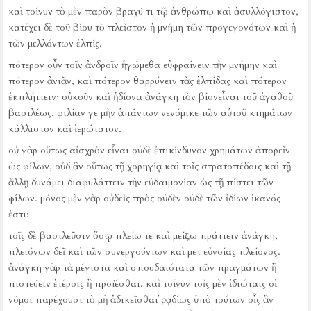
καὶ τοίνυν τὸ μὲν παρὸν βραχύ τι τῷ ἀνθρώπῳ καὶ ἀσυλλόγιστον,
κατέχει δὲ τοῦ βίου τὸ πλεῖστον ἡ μνήμη τῶν προγεγονότων καὶ ἡ
τῶν μελλόντων ἐλπίς.
πότερον οὖν τοῖν ἀνδροῖν ἡγώμεθα εὐφραίνειν τὴν μνήμην καὶ
πότερον ἀνιᾶν, καὶ πότερον θαρρύνειν τὰς ἐλπίδας καὶ πότερον
ἐκπλήττειν·
οὐκοῦν καὶ ἡδίονα ἀνάγκη τὸν βίονεἶναι τοῦ ἀγαθοῦ
βασιλέως.
φιλίαν γε μὴν ἁπάντων νενόμικε τῶν αὑτοῦ κτημάτων
κάλλιστον καὶ ἱερώτατον.
οὐ γὰρ οὕτως αἰσχρὸν εἶναι οὐδὲ ἐπικίνδυνον χρημάτων ἀπορεῖν
ὡς φίλων, οὐδ ἂν οὕτως τῇ χορηγίᾳ καὶ τοῖς στρατοπέδοις καὶ τῇ
ἄλλῃ δυνάμει διαφυλάττειν τὴν εὐδαιμονίαν ὡς τῇ πίστει τῶν
φίλων.
μόνος μὲν γὰρ οὐδεὶς πρὸς οὐδὲν οὐδὲ τῶν ἰδίων ἱκανός
ἐστι:
τοῖς δὲ βασιλεῦσιν ὅσῳ πλείω τε καὶ μείζω πράττειν ἀνάγκη,
πλειόνων δεῖ καὶ τῶν συνεργούντων καὶ μετ εὐνοίας πλείονος.
ἀνάγκη γὰρ τὰ μέγιστα καὶ σπουδαιότατα τῶν πραγμάτων ἢ
πιστεύειν ἑτέροις ἢ προϊέσθαι.
καὶ τοίνυν τοῖς μὲν ἰδιώταις οἱ
νόμοι παρέχουσι τὸ μὴ ἀδικεῖσθαι ῥᾳδίως ὑπὸ τούτων οἷς ἂν