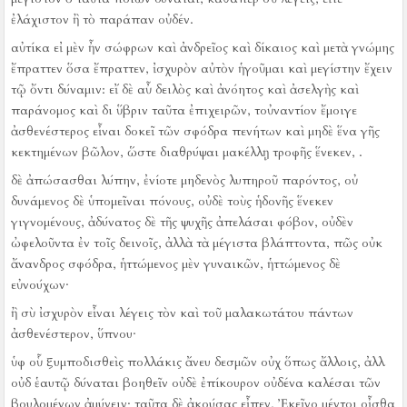
ἐλάχιστον ἢ τὸ παράπαν οὐδέν.
αὐτίκα εἰ μὲν ἦν σώφρων καὶ ἀνδρεῖος καὶ δίκαιος καὶ μετὰ γνώμης
ἔπραττεν ὅσα ἔπραττεν, ἰσχυρὸν αὐτὸν ἡγοῦμαι καὶ μεγίστην ἔχειν
τῷ ὄντι δύναμιν:
εἴ δὲ αὖ δειλὸς καὶ ἀνόητος καὶ ἀσελγὴς καὶ
παράνομος καὶ δι ὕβριν ταῦτα ἐπιχειρῶν, τοὐναντίον ἔμοιγε
ἀσθενέστερος εἶναι δοκεῖ τῶν σφόδρα πενήτων καὶ μηδὲ ἕνα γῆς
κεκτημένων βῶλον, ὥστε διαθρύψαι μακέλλῃ τροφῆς ἕνεκεν, .
δὲ ἀπώσασθαι λύπην, ἐνίοτε μηδενὸς λυπηροῦ παρόντος, οὐ
δυνάμενος δὲ ὑπομεῖναι πόνους, οὐδὲ τοὺς ἡδονῆς ἕνεκεν
γιγνομένους, ἀδύνατος δὲ τῆς ψυχῆς ἀπελάσαι φόβον, οὐδὲν
ὠφελοῦντα ἐν τοῖς δεινοῖς, ἀλλὰ τὰ μέγιστα βλάπτοντα, πῶς οὐκ
ἄνανδρος σφόδρα, ἡττώμενος μὲν γυναικῶν, ἡττώμενος δὲ
εὐνούχων·
ἢ σὺ ἰσχυρὸν εἶναι λέγεις τὸν καὶ τοῦ μαλακωτάτου πάντων
ἀσθενέστερον, ὕπνου·
ὑφ οὗ ξυμποδισθεὶς πολλάκις ἄνευ δεσμῶν οὐχ ὅπως ἄλλοις, ἀλλ
οὐδ ἑαυτῷ δύναται βοηθεῖν οὐδὲ ἐπίκουρον οὐδένα καλέσαι τῶν
βουλομένων ἀμύνειν·
ταῦτα δὲ ἀκούσας εἶπεν, Ἐκεῖνο μέντοι οἶσθα