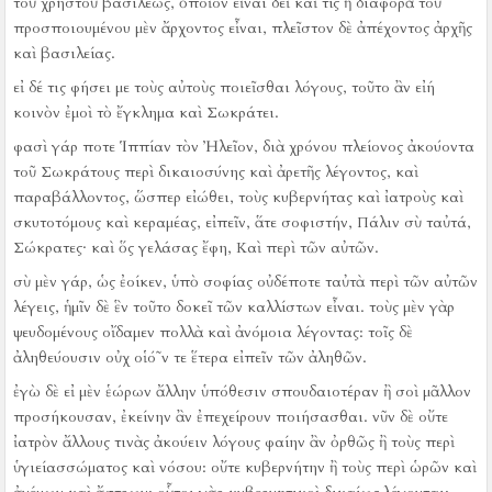
τοῦ χρηστοῦ βασιλέως, ὁποῖον εἶναι δεῖ καὶ τίς ἡ διαφορὰ τοῦ
προσποιουμένου μὲν ἄρχοντος εἶναι, πλεῖστον δὲ ἀπέχοντος ἀρχῆς
καὶ βασιλείας.
εἰ δέ τις φήσει με τοὺς αὐτοὺς ποιεῖσθαι λόγους, τοῦτο ἂν εἰή
κοινὸν ἐμοὶ τὸ ἔγκλημα καὶ Σωκράτει.
φασὶ γάρ ποτε Ἱππίαν τὸν Ἠλεῖον, διὰ χρόνου πλείονος ἀκούοντα
τοῦ Σωκράτους περὶ δικαιοσύνης καὶ ἀρετῆς λέγοντος, καὶ
παραβάλλοντος, ὥσπερ εἰώθει, τοὺς κυβερνήτας καὶ ἰατροὺς καὶ
σκυτοτόμους καὶ κεραμέας, εἰπεῖν, ἅτε σοφιστήν, Πάλιν σὺ ταὐτά,
Σώκρατες·
καὶ ὅς γελάσας ἔφη, Καὶ περὶ τῶν αὐτῶν.
σὺ μὲν γάρ, ὡς ἐοίκεν, ὑπὸ σοφίας οὐδέποτε ταὐτὰ περὶ τῶν αὐτῶν
λέγεις, ἡμῖν δὲ ἓν τοῦτο δοκεῖ τῶν καλλίστων εἶναι.
τοὺς μὲν γὰρ
ψευδομένους οἴδαμεν πολλὰ καὶ ἀνόμοια λέγοντας:
τοῖς δὲ
ἀληθεύουσιν οὐχ οἱό῀ν τε ἕτερα εἰπεῖν τῶν ἀληθῶν.
ἐγὼ δὲ εἰ μὲν ἑώρων ἄλλην ὑπόθεσιν σπουδαιοτέραν ἢ σοὶ μᾶλλον
προσήκουσαν, ἐκείνην ἂν ἐπεχείρουν ποιήσασθαι.
νῦν δὲ οὔτε
ἰατρὸν ἄλλους τινὰς ἀκούειν λόγους φαίην ἂν ὀρθῶς ἢ τοὺς περὶ
ὑγιείασσώματος καὶ νόσου:
οὔτε κυβερνήτην ἢ τοὺς περὶ ὡρῶν καὶ