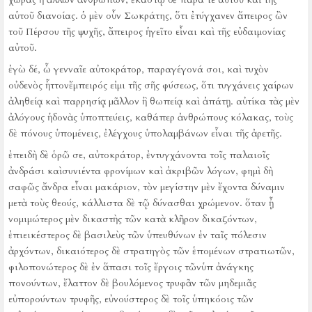
αὑτοῦ διανοίας.
ὁ μὲν οὖν Σωκράτης, ὅτι ἐτύγχανεν ἄπειρος ὢν
τοῦ Πέρσου τῆς ψυχῆς, ἄπειρος ἡγεῖτο εἶναι καὶ τῆς εὐδαιμονίας
αὐτοῦ.
ἐγὼ δέ, ὦ γενναῖε αὐτοκράτορ, παραγέγονά σοι, καὶ τυχὸν
οὐδενὸς ἧττονἔμπειρός εἰμι τῆς σῆς φύσεως, ὅτι τυγχάνεις χαίρων
ἀληθείᾳ καὶ παρρησίᾳ μᾶλλον ἢ θωπείᾳ καὶ ἀπάτῃ.
αὐτίκα τὰς μὲν
ἀλόγους ἡδονὰς ὑποπτεύεις, καθάπερ ἀνθρώπους κόλακας, τοὺς
δὲ πόνους ὑπομένεις, ἐλέγχους ὑπολαμβάνων εἶναι τῆς ἀρετῆς.
ἐπειδὴ δὲ ὁρῶ σε, αὐτοκράτορ, ἐντυγχάνοντα τοῖς παλαιοῖς
ἀνδράσι καὶσυνιέντα φρονίμων καὶ ἀκριβῶν λόγων, φημὶ δὴ
σαφῶς ἄνδρα εἶναι μακάριον, τὸν μεγίστην μὲν ἔχοντα δύναμιν
μετὰ τοὺς θεούς, κάλλιστα δὲ τῷ δύνασθαι χρώμενον.
ὅταν ᾖ
νομιμώτερος μὲν δικαστὴς τῶν κατὰ κλῆρον δικαζόντων,
ἐπιεικέστερος δὲ βασιλεὺς τῶν ὑπευθύνων ἐν ταῖς πόλεσιν
ἀρχόντων, δικαιότερος δὲ στρατηγὸς τῶν ἑπομένων στρατιωτῶν,
φιλοπονώτερος δὲ ἐν ἅπασι τοῖς ἔργοις τῶνὑπ ἀνάγκης
πονούντων, ἔλαττον δὲ βουλόμενος τρυφᾶν τῶν μηδεμιᾶς
εὐπορούντων τρυφῆς, εὐνούστερος δὲ τοῖς ὑπηκόοις τῶν