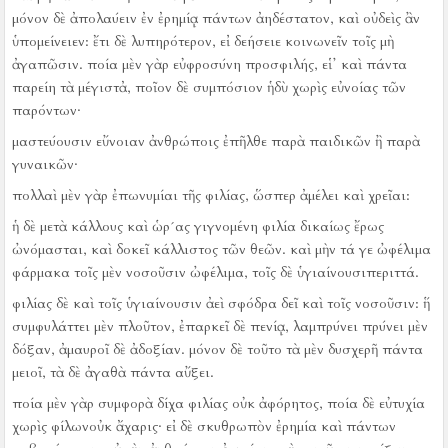
μόνον δὲ ἀπολαύειν ἐν ἐρημίᾳ πάντων ἀηδέστατον, καὶ οὐδεὶς ἂν
ὑπομείνειεν:
ἔτι δὲ λυπηρότερον, εἰ δεήσειε κοινωνεῖν τοῖς μὴ
ἀγαπῶσιν.
ποία μὲν γὰρ εὐφροσύνη προσφιλής, εἱ᾿ καὶ πάντα
παρείη τὰ μέγιστἀ, ποῖον δὲ συμπόσιον ἡδὺ χωρὶς εὐνοίας τῶν
παρόντων·
μαστεύουσιν εὔνοιαν ἀνθρώποις ἐπῆλθε παρὰ παιδικῶν ἢ παρὰ
γυναικῶν·
πολλαὶ μὲν γὰρ ἐπωνυμίαι τῆς φιλίας, ὥσπερ ἀμέλει καὶ χρεῖαι:
ἡ δὲ μετὰ κάλλους καὶ ὡρ´ας γιγνομένη φιλία δικαίως ἔρως
ὠνόμασται, καὶ δοκεῖ κάλλιστος τῶν θεῶν.
καὶ μὴν τά γε ὠφέλιμα
φάρμακα τοῖς μὲν νοσοῦσιν ὠφέλιμα, τοῖς δὲ ὑγιαίνουσιπεριττά.
φιλίας δὲ καὶ τοῖς ὑγιαίνουσιν ἀεὶ σφόδρα δεῖ καὶ τοῖς νοσοῦσιν:
ἥ
συμφυλάττει μὲν πλοῦτον, ἐπαρκεῖ δὲ πενίᾳ, λαμπρύνει πρύνει μὲν
δόξαν, ἀμαυροῖ δὲ ἀδοξίαν.
μόνον δὲ τοῦτο τὰ μὲν δυσχερῆ πάντα
μειοῖ, τὰ δὲ ἀγαθὰ πάντα αὔξει.
ποία μὲν γὰρ συμφορὰ δίχα φιλίας οὐκ ἀφόρητος, ποία δὲ εὐτυχία
χωρὶς φίλωνοὐκ ἄχαρις·
εἰ δὲ σκυθρωπὸν ἐρημία καὶ πάντων