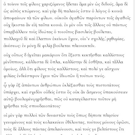
ὁ τοίνυν τοῖς φίλοις χαριζόμενος ἥδεται ἅμα μὲν ὡς διδούς, ἅμα δὲ
ὡς αὐτὸς κτώμενος.
καὶ γὰρ δὴ παλαιός ἐστιν ὁ λόγος ὁ κοινὰ
ἀποφαίνων τὰ τῶν φίλων.
οὐκοῦν ἀγαθῶν παρόντων τοῖς ἀγαθοῖς
οὐχ ἥκιστα ἂν εἰή ταῦτα κοινά.
ἐν μὲν οὖν τοῖς ἄλλοις οὐ πάντως
ὑπερβάλλειν τοὺς ἰδιώτας ὁ τοιοῦτος βασιλεὺς βούλεται,
πολλαχοῦ δὲ καὶ ἔλαττον ἐκείνων ἔχειν, οἱο῀ν σχολῆς, ῥᾳθυμίας,
ἀνέσεως:
ἐν μόνῃ δὲ φιλίᾳ βούλεται πλεονεκτεῖν.
οὐχ οὕτως δ ἡγεῖται μακάριον ὅτι ἔξεστι κεκτῆσθαι καλλίστους
μὲνἵππους, κάλλιστα δὲ ὅπλα, καλλίστην δὲ ἐσθῆτα, καὶ τἄλλα
ὁμοίως, ἀλλ ὅτι φίλους τοὺς καλλίστους, καὶ πολύ γε αἴσχιον
φιλίας ἐνδεέστερον ἔχειν τῶν ἰδιωτῶν ἢ τούτων τινός.
ᾧ γὰρ ἐξ ἁπάντων ἀνθρώπων ἐκλέξασθαι τοὺς πιστοτάτους
ὑπάρχει, καὶ σχεδὸν οὐδείς ἐστιν ὃς οὐκ ἂν ἄσμενος ὑπακούσειεν
αὐτῷ βουλομένῳχρῆσθαι, πῶς οὐ καταγέλαστον τοῦτον μὴ
χρῆσθαι τοῖς σπουδαιοτάτοις·
οἱ μὲν γὰρ πολλοὶ τῶν δυναστῶν τοὺς ὅπως δήποτε πλησίον
γενομένους καὶ τοὺς κολακεύειν ἐθέλοντας, τούτους μόνους ὁρῶσι,
τοὺς δὲ ἄλλους πάντας ἀπελαύνουσι, καὶ τούς γε βελτίστους ἔτι