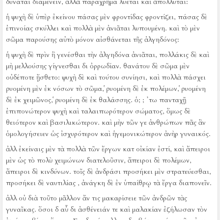
δύναται διαμένειν, ἀλλὰ παραχρῆμα λύεται καὶ ἀπόλλυται:
ἡ ψυχὴ δὲ ὑπὲρ ἐκείνου πάσας μὲν φροντίδας φροντίζει, πάσας δὲ
ἐπινοίας σκύλλει καὶ πολλὰ μὲν ἀνιᾶται λυπουμένη.
καὶ τὸ μὲν
σῶμα παρούσης αὐτὸ μόνον αἰσθάνεται τῆς ἀλγηδόνος:
ἡ ψυχὴ δὲ πρὶν ἢ γενέσθαι τὴν ἀλγηδόνα ἀνιᾶται, πολλάκις δὲ καὶ
μὴ μελλούσης γίγνεσθαι δι ὀρρωδίαν.
θανάτου δὲ σῶμα μὲν
οὐδέποτε ᾔσθετο:
ψυχὴ δὲ καὶ τούτου συνίησι, καὶ πολλὰ πάσχει
ῥυομένη μὲν ἐκ νόσων τὸ σῶμα, ῥυομένη δὲ ἐκ πολέμων, ῥυομένη
δὲ ἐκ χειμῶνος, ῥυομένη δὲ ἐκ θαλάσσης.
ὁ;
;
᾿τω πανταχῇ
ἐπιπονώτερον ψυχὴ καὶ ταλαιπωρότερον σώματος, ὅμως δὲ
θειότερον καὶ βασιλικώτερον.
καὶ μὴν τῶν γε ἀνθρώπων πᾶς ἂν
ὁμολογήσειεν ὡς ἰσχυρότερον καὶ ἡγεμονικώτερον ἀνὴρ γυναικός.
ἀλλ ἐκείναις μὲν τὰ πολλὰ τῶν ἔργων κατ οἰκίαν ἐστί, καὶ ἄπειροι
μὲν ὡς τὸ πολὺ χειμώνων διατελοῦσιν, ἄπειροι δὲ πολέμων,
ἄπειροι δὲ κινδύνων.
τοῖς δὲ ἀνδράσι προσήκει μὲν στρατεύεσθαι,
προσήκει δὲ ναυτιλίας , ἀνάγκη δὲ ἐν ὑπαίθρῳ τὰ ἔργα διαπονεῖν.
ἀλλ οὐ διὰ τοῦτο μᾶλλον ἄν τις μακαρίσειε τῶν ἀνδρῶν τὰς
γυναῖκας.
ὅσοι δ αὖ δι ἀσθένειάν τε καὶ μαλακίαν ἐζήλωσαν τὸν