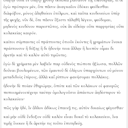
ὀλίγην οὐδὲ ἐν ὀλίγῳ χρόνῳ δέδωκα βάσανον τῆς ἐλευθερίας.
εἰ δὲ
ἐγὼ πρότερον μέν, ὅτε πᾶσιν ἀναγκαῖον ἐδόκει ψεύδεσθαι
διὰφόβον, μόνος ἀληθεύειν ἐτόλμων, καὶ ταῦτα κινδυνεύων ὑπὲρ
τῆς ψυχῆς, νῦν δέ, ὅτε πᾶσιν ἔξεστι τἀληθῆ λέγειν, ψεύδομαι,
μηδενὸς κινδύνου παρεστῶτος, οὐκ ἂν εἰδείην οὔτε παρρησίας οὔτε
κολακείας καιρόν.
καίτοι σύμπαντες οἱ πράττοντες ὁτιοῦν ἑκόντες ἢ χρημάτων ἕνεκα
πράττουσιν ἢ δόξης ἢ δι ἡδονήν τινα ἄλλην ἢ λοιπὸν οἶμαι δι
ἀρετὴν καὶ τὸ καλὸν αὐτὸ τιμῶντες.
ἐγὼ δὲ χρήματα μὲν λαβεῖν παρ οὐδενὸς πώποτε ἠξίωσα, πολλῶν
δοῦναι βουλομένων, τῶν ἐμαυτοῦ δὲ ὀλίγων ὑπαρχόντων οὐ μόνον
μεταδιδοὺς ἑτέροις, ἀλλὰ καὶ ῥίπτων φανήσομαι πολλάκις.
ἡδονὴν δὲ ποίαν ἐθηρώμην, ὁπότε καὶ τῶν κολάκων οἱ φανερῶς
πεποιημένοιτέχνην ταύτην ὁμολογοῦσιν ἁπάντων ἀηδέστερον τὸ
κολακεύειν·
πῶς γὰρ ἡδύ, ἵν ἄλλον ἀδίκως ἐπαινῇ τις, αὐτὸν δικαίως ψέγεσθαι·
καὶ μὴν οὐδὲ ἔνδοξον οὐδὲ καλὸν εἶναι δοκεῖ τὸ κολακεύειν, ἵνα
τιμῆς ἕνεκεν ἢ δι ἀρετήν τις τοῦτο ἐπιτηδεύῃ.