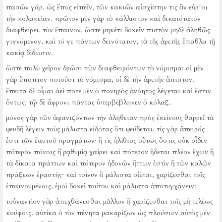
πασῶν γάρ, ὡς ἔπος εἰπεῖν, τῶν κακιῶν αἰσχίστην τις ἂν εὑρ´οι
τὴν κολακείαν.
πρῶτον μὲν γὰρ τὸ κάλλιστον καὶ δικαιότατον
διαφθείρει, τὸν ἔπαινον, ὥστε μηκέτι δοκεῖν πιστὸν μηδὲ ἀληθῶς
γιγνόμενον, καὶ τό γε πάντων δεινότατον, τὰ τῆς ἀρετῆς ἔπαθλα τῇ
κακίᾳ δίδωσιν.
ὥστε πολὺ χεῖρον δρῶσι τῶν διαφθειρόντων τὸ νόμισμα:
οἱ μὲν
γὰρ ὕποπτον ποιοῦσι τὸ νόμισμα, οἱ δὲ τὴν ἀρετὴν ἄπιστον.
ἔπειτα δὲ οἶμαι ἀεί ποτε μὲν ὁ πονηρὸς ἀνόητος λέγεται καὶ ἔστιν
ὄντως, τῷ δὲ ἄφρονι πάντας ὑπερβέβληκεν ὁ κόλαξ.
μόνος γὰρ τῶν ἀφανιζόντων τὴν ἀλήθειαν πρὸς ἐκείνους θαρρεῖ τὰ
ψευδῆ λέγειν τοὺς μάλιστα εἰδότας ὅτι ψεύδεται.
τίς γὰρ ἄπειρός
ἐστι τῶν ἑαυτοῦ πραγμάτων·
ἢ τίς ἠλίθιος οὕτως ὅστις οὐκ οἶδεν
πότερον πόνοις ἢ ῥᾳθυμίᾳ χαίρει καὶ πότερον ἥδεται πλέον ἔχων ἢ
τὰ δίκαια πράττων καὶ πότερον ἡδονῶν ἥττων ἐστὶν ἢ τῶν καλῶν
πράξεων ἐραστής·
καὶ τοίνυν ὃ μάλιστα οἰέται, χαρίζεσθαι τοῖς
ἐπαινουμένοις, ἐμοὶ δοκεῖ τούτου καὶ μάλιστα ἀποτυγχάνειν:
τοὐναντίον γὰρ ἀπεχθάνεσθαι μᾶλλον ἢ χαρίζεσθαι τοῖς μὴ τελέως
κούφοις.
αὐτίκα ὁ τὸν πένητα μακαρίζων ὡς πλούσιον αὐτὸς μὲν