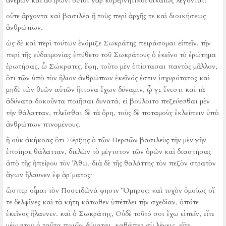
ἀνέμων καὶ ἄστρων:
οὗτοι γὰρ κυβερνητικοὶ δικαίως λέγονται:
οὔτε ἄρχοντα καὶ βασιλέα ἢ τοὺς περὶ ἀρχῆς τε καὶ διοικήσεως
ἀνθρώπων.
ὡς δὲ καὶ περὶ τούτων ἐνόμιζε Σωκράτης πειράσομαι εἰπεῖν.
τὴν
περὶ τῆς εὐδαιμονίας ἐπύθετο τοῦ Σωκράτους ὁ ἐκεῖνο τὸ ἐρώτημα
ἐρωτήσας, ὦ Σώκρατες, ἔφη, τοῦτο μὲν ἐπίστασαι παντὸς μᾶλλον,
ὅτι τῶν ὑπὸ τὸν ἥλιον ἀνθρώπων ἐκεῖνός ἐστιν ἰσχυρότατος καὶ
μηδὲ τῶν θεῶν αὐτῶν ἥττονα ἔχων δύναμιν, ᾧ γε ἔνεστι καὶ τὰ
ἀδύνατα δοκοῦντα ποιῆσαι δυνατά, εἰ βούλοιτο πεζεύεσθαι μὲν
τὴν θάλατταν, πλεῖσθαι δὲ τὰ ὄρη, τοὺς δὲ ποταμοὺς ἐκλείπειν ὑπὸ
ἀνθρώπων πινομένους.
ἢ οὐκ ἀκήκοας ὅτι Ξέρξης ὁ τῶν Περσῶν βασιλεὺς τὴν μὲν γῆν
ἐποίησε θάλατταν, διελὼν τὸ μέγιστον τῶν ὀρῶν καὶ διαστήσας
ἀπὸ τῆς ἠπείρου τὸν Ἄθω, διὰ δὲ τῆς θαλάττης τὸν πεζὸν στρατὸν
ἄγων ἤλαυνεν ἐφ ἁρ´ματος·
ὥσπερ οἶμαι τὸν Ποσειδῶνά φησιν Ὅμηρος:
καὶ τυχὸν ὁμοίως οἵ
τε δελφῖνες καὶ τὰ κήτη κάτωθεν ὑπέπλει τὴν σχεδίαν, ὁπότε
ἐκεῖνος ἤλαυνεν.
καὶ ὁ Σωκράτης, Οὐδὲ τοῦτό σοι ἔχω εἰπεῖν, εἴτε
μέγιστον ὁ ταῦτα ποιῶν δύναται, καθάπερ σὺ λέγεις, εἴτε