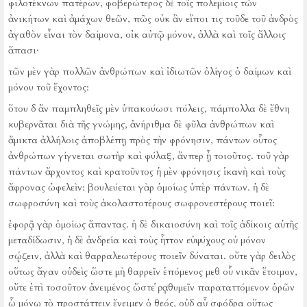
φιλοτέκνων πατέρων, φοβερώτερος δὲ τοῖς πολεμίοις τῶν
ἀνικήτων καὶ ἀμάχων θεῶν, πῶς οὐκ ἂν εἴποι τις τοῦδε τοῦ ἀνδρὸς
ἀγαθὸν εἶναι τὸν δαίμονα, οἰκ αὐτῷ μόνον, ἀλλὰ καὶ τοῖς ἄλλοις
ἅπασι·
τῶν μὲν γὰρ πολλῶν ἀνθρώπων καὶ ἰδιωτῶν ὀλίγος ὁ δαίμων καὶ
μόνου τοῦ ἔχοντος:
ὅτου δ ἄν παμπληθεῖς μὲν ὑπακούωσι πόλεις, πάμπολλα δὲ ἔθνη
κυβερνᾶται διὰ τῆς γνώμης, ἀνήριθμα δὲ φῦλα ἀνθρώπων καὶ
ἄμικτα ἀλλήλοις ἀποβλέπῃ πρὸς τὴν φρόνησιν, πάντων οὗτος
ἀνθρώπων γίγνεται σωτὴρ καὶ φύλαξ, ἄνπερ ᾖ τοιοῦτος.
τοῦ γὰρ
πάντων ἄρχοντος καὶ κρατοῦντος ἡ μὲν φρόνησις ἱκανὴ καὶ τοὺς
ἄφρονας ὠφελεὶν:
βουλεύεται γὰρ ὁμοίως ὑπὲρ πάντων.
ἡ δὲ
σωφροσύνη καὶ τοὺς ἀκολαστοτέρους σωφρονεστέρους ποιεῖ:
ἐφορᾷ γὰρ ὁμοίως ἅπαντας.
ἡ δὲ δικαιοσύνη καὶ τοῖς ἀδίκοις αὑτῆς
μεταδίδωσιν, ἡ δὲ ἀνδρεία καὶ τοὺς ἧττον εὐψύχους οὐ μόνον
σῴζειν, ἀλλὰ καὶ θαρραλεωτέρους ποιεῖν δύναται.
οὔτε γὰρ δειλὸς
οὕτως ἄγαν οὐδεὶς ὥστε μὴ θαρρεῖν ἑπόμενος μεθ οὗ νικᾶν ἕτοιμον,
οὔτε ἐπὶ τοσοῦτον ἀνειμένος ὥστε ῥᾳθυμεῖν παραταττόμενον ὁρῶν
ᾧ μόνῳ τὸ προστάττειν ἔνειμεν ὁ θεός, οὐδ αὖ σφόδρα οὕτως