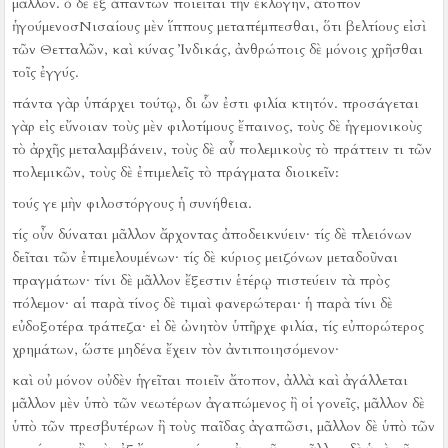
μᾶλλον.
ὁ δὲ ἐξ ἁπάντων ποιεῖται τὴν ἐκλογήν, ἄτοπον
ἡγούμενοσΝισαίους μὲν ἵππους μεταπέμπεσθαι, ὅτι βελτίους εἰσὶ
τῶν Θετταλῶν, καὶ κύνας Ἰνδικάς, ἀνθρώποις δὲ μόνοις χρῆσθαι
τοῖς ἐγγύς.
πάντα γὰρ ὑπάρχει τούτῳ, δι ὧν ἐστι φιλία κτητόν.
προσάγεται
γὰρ εἰς εὔνοιαν τοὺς μὲν φιλοτίμους ἔπαινος, τοὺς δὲ ἡγεμονικοὺς
τὸ ἀρχῆς μεταλαμβάνειν, τοὺς δὲ αὖ πολεμικοὺς τὸ πράττειν τι τῶν
πολεμικῶν, τοὺς δὲ ἐπιμελεῖς τὸ πράγματα διοικεῖν:
τούς γε μὴν φιλοστόργους ἡ συνήθεια.
τίς οὖν δύναται μᾶλλον ἄρχοντας ἀποδεικνύειν·
τίς δὲ πλειόνων
δεῖται τῶν ἐπιμελουμένων·
τίς δὲ κύριος μειζόνων μεταδοῦναι
πραγμάτων·
τίνι δὲ μᾶλλον ἔξεστιν ἑτέρῳ πιστεύειν τὰ πρὸς
πόλεμον·
αἱ παρὰ τίνος δὲ τιμαὶ φανερώτεραι·
ἡ παρὰ τίνι δὲ
εὐδοξοτέρα τράπεζα·
εἰ δὲ ὠνητὸν ὑπῆρχε φιλία, τίς εὐπορώτερος
χρημάτων, ὥστε μηδένα ἔχειν τὸν ἀντιποιησόμενον·
καὶ οὐ μόνον οὐδὲν ἡγεῖται ποιεῖν ἄτοπον, ἀλλὰ καὶ ἀγάλλεται
μᾶλλον μὲν ὑπὸ τῶν νεωτέρων ἀγαπώμενος ἢ οἱ γονεῖς, μᾶλλον δὲ
ὑπὸ τῶν πρεσβυτέρων ἢ τοὺς παῖδας ἀγαπῶσι, μᾶλλον δὲ ὑπὸ τῶν