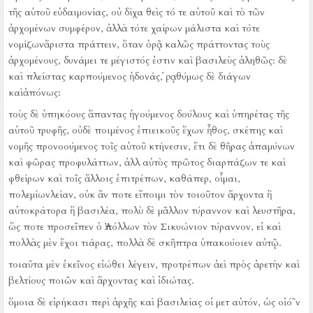
τῆς αὑτοῦ εὐδαιμονίας, οὐ δίχα θεὶς τό τε αὑτοῦ καὶ τὸ τῶν
ἀρχομένων συμφέρον, ἀλλὰ τότε χαίρων μάλιστα καὶ τότε
νομίζωνἄριστα πράττειν, ὅταν ὁρᾷ καλῶς πράττοντας τοὺς
ἀρχομένους, δυνάμει τε μέγιστός ἐστιν καὶ βασιλεὺς ἀληθῶς:
δὲ
καὶ πλείστας καρπούμενος ἡδονάς, ῥᾳθύμως δὲ διάγων
καὶἀπόνως:
τοὺς δὲ ὑπηκόους ἅπαντας ἡγούμενος δούλους καὶ ὑπηρέτας τῆς
αὑτοῦ τρυφῆς, οὐδὲ ποιμένος ἐπιεικοῦς ἔχων ἦθος, σκέπης καὶ
νομῆς προνοούμενος τοῖς αὑτοῦ κτήνεσιν, ἔτι δὲ θῆρας ἀπαμύνων
καὶ φῶρας προφυλάττων, ἀλλ αὐτὸς πρῶτος διαρπάζων τε καὶ
φθείρων καὶ τοῖς ἄλλοις ἐπιτρέπων, καθάπερ, οἶμαι,
πολεμίωνλείαν, οὐκ ἄν ποτε εἴποιμι τὸν τοιοῦτον ἄρχοντα ἢ
αὐτοκράτορα ἢ βασιλέα, πολὺ δὲ μᾶλλον τύραννον καὶ λευστῆρα,
ὥς ποτε προσεῖπεν ὁ Ἀπόλλων τὸν Σικυώνιον τύραννον, εἰ καὶ
πολλὰς μὲν ἔχοι τιάρας, πολλὰ δὲ σκῆπτρα ὑπακούοιεν αὐτῷ.
τοιαῦτα μὲν ἐκεῖνος εἰώθει λέγειν, προτρέπων ἀεὶ πρὸς ἀρετὴν καὶ
βελτίους ποιῶν καὶ ἄρχοντας καὶ ἰδιώτας.
ὅμοια δὲ εἰρήκασι περὶ ἀρχῆς καὶ βασιλείας οἱ μετ αὐτόν, ὡς οἱό῀ν