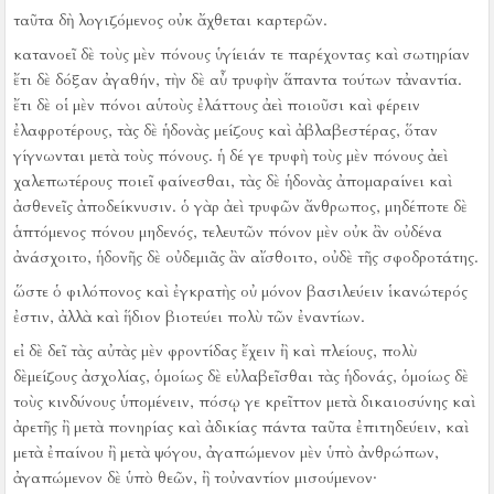
ταῦτα δὴ λογιζόμενος οὐκ ἄχθεται καρτερῶν.
κατανοεῖ δὲ τοὺς μὲν πόνους ὑγίειάν τε παρέχοντας καὶ σωτηρίαν
ἔτι δὲ δόξαν ἀγαθήν, τὴν δὲ αὖ τρυφὴν ἅπαντα τούτων τἀναντία.
ἔτι δὲ οἱ μὲν πόνοι αὑτοὺς ἐλάττους ἀεὶ ποιοῦσι καὶ φέρειν
ἐλαφροτέρους, τὰς δὲ ἡδονὰς μείζους καὶ ἀβλαβεστέρας, ὅταν
γίγνωνται μετὰ τοὺς πόνους.
ἡ δέ γε τρυφὴ τοὺς μὲν πόνους ἀεὶ
χαλεπωτέρους ποιεῖ φαίνεσθαι, τὰς δὲ ἡδονὰς ἀπομαραίνει καὶ
ἀσθενεῖς ἀποδείκνυσιν.
ὁ γὰρ ἀεὶ τρυφῶν ἄνθρωπος, μηδέποτε δὲ
ἁπτόμενος πόνου μηδενός, τελευτῶν πόνον μὲν οὐκ ἂν οὐδένα
ἀνάσχοιτο, ἡδονῆς δὲ οὐδεμιᾶς ἂν αἴσθοιτο, οὐδὲ τῆς σφοδροτάτης.
ὥστε ὁ φιλόπονος καὶ ἐγκρατὴς οὐ μόνον βασιλεύειν ἱκανώτερός
ἐστιν, ἀλλὰ καὶ ἥδιον βιοτεύει πολὺ τῶν ἐναντίων.
εἰ δὲ δεῖ τὰς αὐτὰς μὲν φροντίδας ἔχειν ἢ καὶ πλείους, πολὺ
δὲμείζους ἀσχολίας, ὁμοίως δὲ εὐλαβεῖσθαι τὰς ἡδονάς, ὁμοίως δὲ
τοὺς κινδύνους ὑπομένειν, πόσῳ γε κρεῖττον μετὰ δικαιοσύνης καὶ
ἀρετῆς ἢ μετὰ πονηρίας καὶ ἀδικίας πάντα ταῦτα ἐπιτηδεύειν, καὶ
μετὰ ἐπαίνου ἢ μετὰ ψόγου, ἀγαπώμενον μὲν ὑπὸ ἀνθρώπων,
ἀγαπώμενον δὲ ὑπὸ θεῶν, ἢ τοὐναντίον μισούμενον·