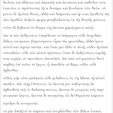
δειλοὺς καὶ ἀδίκους καὶ ἀκρατεῖς καὶ ἀνοήτους καὶ καθόλου τοὺς
ἐναντίον τι πράττοντας τῇ τε δυνάμει καὶ βουλήσει τῶν θεῶν.
οὐ
μόνον δὲ ἡγεῖται θεούς, ἀλλὰ καὶ δαίμονας καὶ ἡρ´ωας ἀγαθοὺς τὰς
τῶν ἀγαθῶν ἀνδρῶν ψυχὰς μεταβαλούσας ἐκ τῆς θνητῆς φύσεως:
τοῦτο δὲ βεβαιοῖ τὸ δόγμα οὐχ ἥκιστα χαριζόμενος αὑτῷ.
τήν τε τῶν ἀνθρώπων ἐπιμέλειαν οὐ πάρεργον οὐδὲ ἀσχολίαν
ἄλλως νενόμικεν, βαρυνόμενος οἶμαι τὰς φροντίδας, ἀλλὰ ἔργον
αὑτοῦ καὶ τέχνην ταύτην.
καὶ ὅταν μὲν ἄλλο τι ποιῇ, οὐδὲν ἡγεῖται
σπουδαῖον οὐδὲ τῶν αὑτοῦ πράττειν:
ὅταν δὲ ἀνθρώπους ὠφελῇ,
τότε νομίζει τὸ προσῆκον ἀποτελεῖν, ἅτε ὑπὸ τοῦ μεγίστου θεοῦ
ταχθεὶς ἐπὶ τοῦτο τὸ ἔργον, ᾧ ἀπειθεῖν οὐ θέμις οὐδὲν οὐδὲ
ἄχθεσθαι.
.
οὐδεὶς γὰρ οὕτω μαλακὸς οὐδὲ φιλήδονος ὃς οἰχ ἥδεται τῇ αὑτοῦ
πράξει, κἂν τύχῃ ἐπίπονος:
ὡς ἥκιστα μὲν κυβερνήτης ἂν
ἀχθεσθείη τοῖς ἐν θαλάττῃ πόνοις, ἥκιστα δὲ γεωργὸς τοῖς περὶ
γεωργίαν ἔργοις, ἥκιστα δὲ κυνηγέτης οἷς δεῖ θηρῶντα κάμνειν:
σφόδρα δὲ κυνηγεσία.
οὐ μὴν ἀπαξιοῖ τὸ κάμνειν καὶ ἐνοχλεῖσθαι τῶν ἄλλων ἕνεκεν,