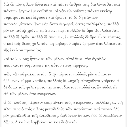
διὰ δὲ τῶν φίλων δύναται καὶ πᾶσιν ἀνθρώποις διαλέγεσθαι καὶ
πάντων ἔργων ἐφικνεῖσθαι.
οἱ γὰρ εὐνοοῦντες πάντα ἐκείνῳ
συμφέροντα καὶ λέγουσι καὶ δρῶσι.
τὸ δὲ δὴ πάντων
παραδοξότατον, ἕνα γὰρ ὄντα ἐγχωρεῖ, ὅστις πολύφιλος, πολλὰ
μὲν ἐν ταὐτῷ χρόνῳ πράττειν, περὶ πολλῶν δὲ ἅμα βουλεύεσθαι,
πολλὰ δὲ ὁρᾶν, πολλὰ δὲ ἀκούειν, ἐν πολλοῖς δὲ ἅμα εἶναι τόποις,
ὃ καὶ τοῖς θεοῖς χαλεπόν, ὡς μηδαμοῦ μηδὲν ἔρημον ἀπολείπεσθαι
τῆς ἐκείνου προνοίας.
καὶ τοίνυν οὐχ ἧττον αἱ τῶν φίλων εὐπάθειαι τὸν ἀγαθὸν
πεφύκασιν εὐφραίνειν τῆς αὐτοῦ τινος τέρψεως.
πῶς γὰρ οὐ μακαριστόν, ὅτῳ πάρεστι πολλοῖς μὲν σώμασιν
ἡδόμενον εὐφραίνεσθαι, πολλαῖς δὲ ψυχαῖς εὐτυχοῦντα χαίρειν·
εἰ
δὲ δόξα τοῖς φιλοτίμοις περισπούδαστον, πολλάκις ἂν εὐδοξεῖν
εἰή τῶν φίλων ἐπαινουμένων.
εἰ δὲ πλοῦτος πέφυκεν εὐφραίνειν τοὺς κτωμένους, πολλάκις ἂν εἰή
πλούσιος ὁ τοῖς φίλοις μεταδιδοὺς τῶν παρόντων.
καὶ τοίνυν ἡδὺ
μὲν χαρίζεσθαι τοῖς ἐλευθέροις, ἀφθόνων ὄντων, ἡδὺ δὲ λαμβάνειν
δῶρα, δικαίως λαμβάνοντα καὶ δι ἀρετήν: