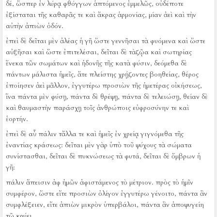
δέ, ὥσπερ ἐν λύρᾳ φθόγγων ἁπτόμενος ἐμμελῶς, οὐδέποτε
ἐξίσταται τῆς καθαρᾶς τε καὶ ἄκρας ἁρμονίας, μίαν ἀεὶ καὶ τὴν
αὐτὴν ἀπιὼν ὁδόν.
ἐπεὶ δὲ δεῖται μὲν ἀλέας ἡ γῆ ὥστε γεννῆσαι τὰ φυόμενα καὶ ὥστε
αὐξῆσαι καὶ ὥστε ἐπιτελέσαι, δεῖται δὲ τὰζῷα καὶ σωτηρίας
ἕνεκα τῶν σωμάτων καὶ ἡδονῆς τῆς κατὰ φύσιν, δεόμεθα δὲ
πάντων μάλιστα ἡμεῖς, ἅτε πλείστης χρῄζοντες βοηθείας, θέρος
ἐποίησεν ἀεὶ μᾶλλον, ἐγγυτέρω προσιὼν τῆς ἡμετέρας οἰκήσεως,
ἵνα πάντα μὲν φύσῃ, πάντα δὲ θρέψῃ, πάντα δὲ τελειώσῃ, θείαν δὲ
καὶ θαυμαστὴν παράσχῃ τοῖς ἀνθρώποις εὐφροσύνην τε καὶ
ἑορτήν.
ἐπεὶ δὲ αὖ πάλιν τἄλλα τε καὶ ἡμεῖς ἐν χρείᾳ γιγνόμεθα τῆς
ἐναντίας κράσεως:
δεῖται μὲν γὰρ ὑπὸ τοῦ ψύχους τὰ σώματα
συνίστασθαι, δεῖται δὲ πυκνώσεως τὰ φυτά, δεῖται δὲ ὄμβρων ἡ
γῆ:
πάλιν ἄπεισιν ἀφ ἡμῶν ἀφιστάμενος τὸ μέτριον.
πρὸς τὸ ἡμῖν
συμφέρον, ὥστε εἴτε προσιὼν ὀλίγον ἐγγυτέρω γένοιτο, πάντα ἂν
συμφλέξειεν, εἴτε ἀπιὼν μικρὸν ὑπερβάλοι, πάντα ἂν ἀποψυγείη
τῷ κρύει.