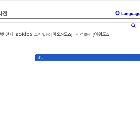
사전
Languag
aoidos
벳 전사:
아오
도
아위도
고전 발음: [
]
신약 발음: [
]
이
스
스
광고