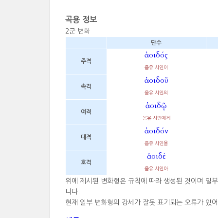
곡용 정보
2군 변화
단수
ἀοιδός
주격
음유 시인이
ἀοιδοῦ
속격
음유 시인의
ἀοιδῷ
여격
음유 시인에게
ἀοιδόν
대격
음유 시인을
ἀοιδέ
호격
음유 시인아
위에 제시된 변화형은 규칙에 따라 생성된 것이며 일
니다.
현재 일부 변화형의 강세가 잘못 표기되는 오류가 있어