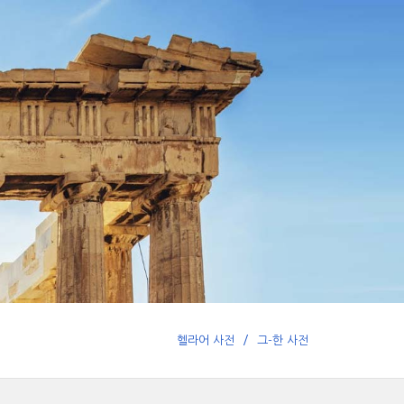
헬라어 사전
그-한 사전