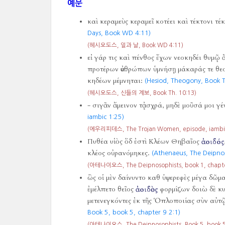
예문
καὶ κεραμεὺς κεραμεῖ κοτέει καὶ τέκτονι 
Days, Book WD 4:11)
(헤시오도스, 일과 날, Book WD 4:11)
εἰ γάρ τις καὶ πένθος ἔχων νεοκηδέι θυμῷ 
προτέρων ἀνθρώπων ὑμνήσῃ μάκαράς τε θεο
κηδέων μέμνηται:
(Hesiod, Theogony, Book T
(헤시오도스, 신들의 계보, Book Th. 10:13)
- σιγᾶν ἄμεινον τᾀσχρά, μηδὲ μοῦσά μοι γέ
iambic 1:25)
(에우리피데스, The Trojan Women, episode, iambic
Πυθέα υἱὸς ὅδ ἐστὶ Κλέων Θηβαῖος
ἀοιδός
κλέος οὐρανόμηκες.
(Athenaeus, The Deipnos
(아테나이오스, The Deipnosophists, book 1, chapter
ὣς οἱ μὲν δαίνυντο καθ ὑψερεφὲς μέγα δῶμα
ἐμέλπετο θεῖος
ἀοιδὸς
φορμίζων δοιὼ δὲ κυ
μετενεγκόντες ἐκ τῆς Ὁπλοποιίας σὺν αὐτῷ 
Book 5, book 5, chapter 9 2:1)
(아테나이오스, The Deipnosophists, Book 5, book 5,