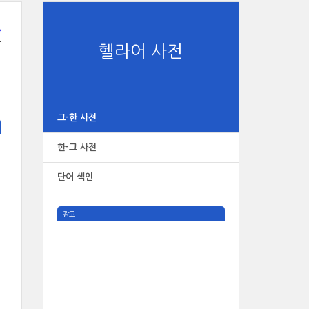
e
헬라어 사전
그-한 사전
한-그 사전
단어 색인
광고