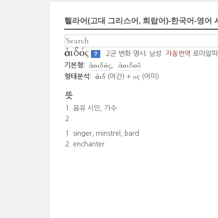
헬라어(고대 그리스어, 희랍어)-한국어-영어 
ἀοιδός
2군 변화 명사; 남성
자동번역
로마알파
?
ἀοιδός
ἀοιδοῦ
기본형:
ἀοιδ
ος
형태분석:
(어간) +
(어미)
뜻
음유 시인, 가수
singer, minstrel, bard
enchanter