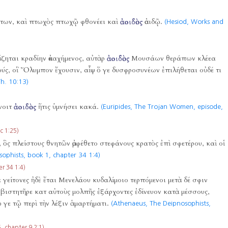
τέκτων, καὶ πτωχὸς πτωχῷ φθονέει καὶ
ἀοιδὸς
ἀοιδῷ.
(Hesiod, Works and
ἄζηται κραδίην ἀκαχήμενος, αὐτὰρ
ἀοιδὸς
Μουσάων θεράπων κλέεα
ύς, οἳ Ὄλυμπον ἔχουσιν, αἶψ ὅ γε δυσφροσυνέων ἐπιλήθεται οὐδέ τι
h. 10:13)
νοιτ
ἀοιδὸς
ἥτις ὑμνήσει κακά.
(Euripides, The Trojan Women, episode,
 1:25)
, ὃς πλείστους θνητῶν ἀμφέθετο στεφάνους κρατὸς ἐπὶ σφετέρου, καὶ οἱ
ophists, book 1, chapter 34 1:4)
 34 1:4)
 γείτονες ἠδὲ ἔται Μενελάου κυδαλίμοιο τερπόμενοι μετὰ δέ σφιν
βιστητῆρε κατ αὐτοὺς μολπῆς ἐξάρχοντες ἐδίνευον κατὰ μέσσους,
γε τῷ περὶ τὴν λέξιν ἁμαρτήματι.
(Athenaeus, The Deipnosophists,
 chapter 9 2:1)