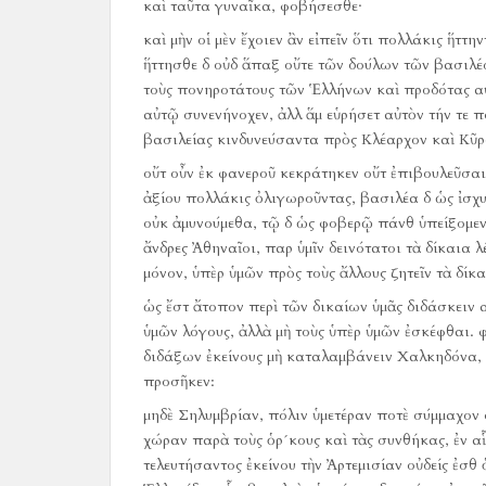
καὶ ταῦτα γυναῖκα, φοβήσεσθε·
καὶ μὴν οἱ μὲν ἔχοιεν ἂν εἰπεῖν ὅτι πολλάκις ἥττ
ἥττησθε δ οὐδ ἅπαξ οὔτε τῶν δούλων τῶν βασιλέω
τοὺς πονηροτάτους τῶν Ἑλλήνων καὶ προδότας α
αὐτῷ συνενήνοχεν, ἀλλ ἅμ εὑρήσετ αὐτὸν τήν τε 
βασιλείας κινδυνεύσαντα πρὸς Κλέαρχον καὶ Κῦρ
οὔτ οὖν ἐκ φανεροῦ κεκράτηκεν οὔτ ἐπιβουλεῦσαι
ἀξίου πολλάκις ὀλιγωροῦντας, βασιλέα δ ὡς ἰσχυ
οὐκ ἀμυνούμεθα, τῷ δ ὡς φοβερῷ πάνθ ὑπείξομεν
ἄνδρες Ἀθηναῖοι, παρ ὑμῖν δεινότατοι τὰ δίκαια 
μόνον, ὑπὲρ ὑμῶν πρὸς τοὺς ἄλλους ζητεῖν τὰ δίκ
ὡς ἔστ ἄτοπον περὶ τῶν δικαίων ὑμᾶς διδάσκειν 
ὑμῶν λόγους, ἀλλὰ μὴ τοὺς ὑπὲρ ὑμῶν ἐσκέφθαι.
φ
διδάξων ἐκείνους μὴ καταλαμβάνειν Χαλκηδόνα, ἣ β
προσῆκεν:
μηδὲ Σηλυμβρίαν, πόλιν ὑμετέραν ποτὲ σύμμαχον ο
χώραν παρὰ τοὺς ὁρ´κους καὶ τὰς συνθήκας, ἐν αἷ
τελευτήσαντος ἐκείνου τὴν Ἀρτεμισίαν οὐδείς ἐσ