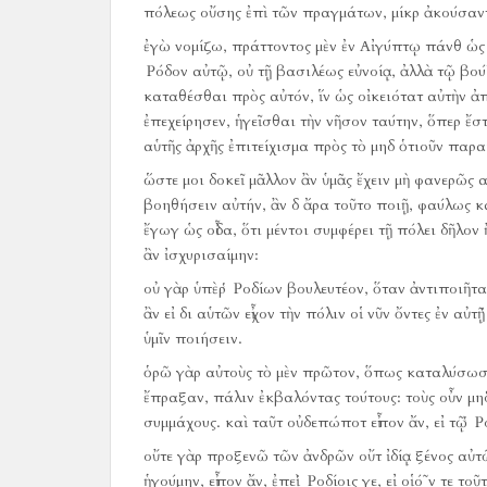
πόλεως οὔσης ἐπὶ τῶν πραγμάτων, μίκρ ἀκούσαντες
ἐγὼ νομίζω, πράττοντος μὲν ἐν Αἰγύπτῳ πάνθ ὡς
Ῥόδον αὐτῷ, οὐ τῇ βασιλέως εὐνοίᾳ, ἀλλὰ τῷ βού
καταθέσθαι πρὸς αὐτόν, ἵν ὡς οἰκειότατ αὐτὴν ἀ
ἐπεχείρησεν, ἡγεῖσθαι τὴν νῆσον ταύτην, ὅπερ ἔστι
αὑτῆς ἀρχῆς ἐπιτείχισμα πρὸς τὸ μηδ ὁτιοῦν παρα
ὥστε μοι δοκεῖ μᾶλλον ἂν ὑμᾶς ἔχειν μὴ φανερῶς α
βοηθήσειν αὐτήν, ἂν δ ἄρα τοῦτο ποιῇ, φαύλως κ
ἔγωγ ὡς οἶδα, ὅτι μέντοι συμφέρει τῇ πόλει δῆλον
ἂν ἰσχυρισαίμην:
οὐ γὰρ ὑπὲρ Ῥοδίων βουλευτέον, ὅταν ἀντιποιῆτ
ἂν εἰ δι αὑτῶν εἶχον τὴν πόλιν οἱ νῦν ὄντες ἐν αὐ
ὑμῖν ποιήσειν.
ὁρῶ γὰρ αὐτοὺς τὸ μὲν πρῶτον, ὅπως καταλύσωσι
ἔπραξαν, πάλιν ἐκβαλόντας τούτους:
τοὺς οὖν μη
συμμάχους.
καὶ ταῦτ οὐδεπώποτ εἶπον ἄν, εἰ τῷ 
οὔτε γὰρ προξενῶ τῶν ἀνδρῶν οὔτ ἰδίᾳ ξένος αὐτῶν
ἡγούμην, εἶπον ἄν, ἐπεὶ Ῥοδίοις γε, εἰ οἱό῀ν τε 