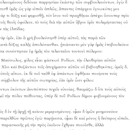
 βουλευομένους διδόναι παρρησίαν ἑκάστῳ τῶν συμβουλευόντων.
ἐγὼ δ
ισθ ὑμᾶς ὡς γὰρ εἰπεῖν ἁπλῶς, ἅπαντες ὑπάρχειν ἐγνωκότες μοι
γάρ τι δόξῃ καὶ ψηφισθῇ, τότ ἴσον τοῦ πραχθῆναι ἀπέχει ὅσονπερ πρὶν
τοῖς θεοῖς ὀφείλειν, τὸ τοὺς διὰ τὴν αὑτῶν ὕβριν ὑμῖν πολεμήσαντας οὐ
ν τὰς ἐλπίδας.
ὰρ ὑμῖν, ἐὰν ἃ χρὴ βουλεύσησθ ὑπὲρ αὐτοῦ, τὰς παρὰ τῶν
μετὰ δόξης καλῆς ἀπολύσασθαι.
ᾐτιάσαντο μὲν γὰρ ἡμᾶς ἐπιβουλεύειν
ῦτα συνέστησαν ἐφ ἡμᾶς τὸν τελευταῖον τουτονὶ πόλεμον:
 Μαύσωλος, φίλος εἶναι φάσκων Ῥοδίων, τὴν ἐλευθερίαν αὐτῶν
 Χῖοι καὶ Βυζάντιοι τοῖς ἀτυχήμασιν αὐτῶν οὐ βεβοηθηκότες, ὑμεῖς δ,
τοῖς αἴτιοι.
ἐκ δὲ τοῦ ταῦθ ὑφ ἁπάντων ὀφθῆναι ποιήσετε τοὺς
 σύμβολον τῆς αὑτῶν σωτηρίας, ἐὰν ὑμῖν ὦσι φίλοι:
άντων ἑκόντων ἀνυπόπτου τυχεῖν εὐνοίας.
θαυμάζω δ ὅτι τοὺς αὐτοὺς
εῖ τὴν πόλιν πείθοντας, ὑπὲρ δὲ τοῦ Ῥοδίων δήμου φοβουμένους τὸν
ς δ ἐν τῇ ἀρχῇ τῇ κείνου μεμερισμένους.
οἶμαι δ ὑμῶν μνημονεύειν
 παρελθὼν πρῶτος ἐγὼ παρῄνεσα, οἶμαι δὲ καὶ μόνος ἢ δεύτερος εἰπεῖν,
ῆς παρασκευῆς μὴ τὴν πρὸς ἐκεῖνον ἔχθραν ποιοῖσθε, ἀλλὰ