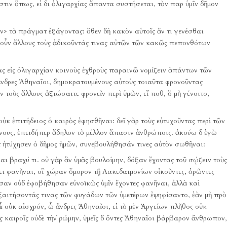
ἔστιν ὅπως, εἰ δι ὀλιγαρχίας ἅπαντα συστήσεται, τὸν παρ ὑμῖν δῆμον
ἂν> τὰ πράγματ ἐξάγοντας:
ὅθεν δὴ κακὸν αὑτοῖς ἄν τι γενέσθαι
ν οὖν ἄλλους τοὺς ἀδικοῦντάς τινας αὐτῶν τῶν κακῶς πεπονθότων
τας εἰς ὀλιγαρχίαν κοινοὺς ἐχθροὺς παραινῶ νομίζειν ἁπάντων τῶν
ἄνδρες Ἀθηναῖοι, δημοκρατουμένους αὐτοὺς τοιαῦτα φρονοῦντας
 τοὺς ἄλλους ἀξιώσαιτε φρονεῖν περὶ ὑμῶν, εἴ ποθ, ὃ μὴ γένοιτο,
 οὐκ ἐπιτήδειος ὁ καιρὸς ἐφησθῆναι:
δεῖ γὰρ τοὺς εὐτυχοῦντας περὶ τῶν
νους, ἐπειδήπερ ἄδηλον τὸ μέλλον ἅπασιν ἀνθρώποις.
ἀκούω δ ἐγὼ
τ ἠτύχησεν ὁ δῆμος ἡμῶν, συνεβουλήθησάν τινες αὐτὸν σωθῆναι:
ι βραχύ τι.
οὐ γὰρ ἂν ὑμᾶς βουλοίμην, δόξαν ἔχοντας τοῦ σῴζειν τοὺς
ξει φανῆναι, οἳ χώραν ὅμορον τῇ Λακεδαιμονίων οἰκοῦντες, ὁρῶντες
σαν οὐδ ἐφοβήθησαν εὐνοϊκῶς ὑμῖν ἔχοντες φανῆναι, ἀλλὰ καὶ
ξαιτήσοντάς τινας τῶν φυγάδων τῶν ὑμετέρων ἐψηφίσαντο, ἐὰν μὴ πρὸ
ἶτ οὐκ αἰσχρόν, ὦ ἄνδρες Ἀθηναῖοι, εἰ τὸ μὲν Ἀργείων πλῆθος οὐκ
ς καιροῖς οὐδὲ τὴν ῥώμην, ὑμεῖς δ ὄντες Ἀθηναῖοι βάρβαρον ἄνθρωπον,