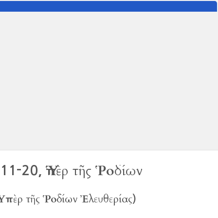
Ὑπὲρ τῆς Ῥοδίων
 11-20,
Ὑπὲρ τῆς Ῥοδίων Ἐλευθερίας
)