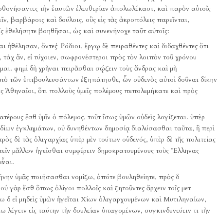
 φθονήσαντες τὴν ἑαυτῶν ἐλευθερίαν ἀπολωλέκασι, καὶ παρὸν αὐτοῖς
ῖν, βαρβάροις καὶ δούλοις, οὓς εἰς τὰς ἀκροπόλεις παρεῖνται,
εῖς ἐθελήσητε βοηθῆσαι, ὡς καὶ συνενήνοχε ταῦτ αὐτοῖς:
σαι ἠθέλησαν, ὄντες Ῥόδιοι, ἔργῳ δὲ πειραθέντες καὶ διδαχθέντες ὅτι
, τάχ ἄν, εἰ τύχοιεν, σωφρονέστεροι πρὸς τὸν λοιπὸν τοῦ χρόνου
μαι.
φημὶ δὴ χρῆναι πειρᾶσθαι σῴζειν τοὺς ἄνδρας καὶ μὴ
 ὑπὸ τῶν ἐπιβουλευσάντων ἐξηπάτησθε, ὧν οὐδενὸς αὐτοὶ δοῦναι δίκην
ες Ἀθηναῖοι, ὅτι πολλοὺς ὑμεῖς πολέμους πεπολεμήκατε καὶ πρὸς
τέρους ἔσθ ὑμῖν ὁ πόλεμος, τοῦτ ἴσως ὑμῶν οὐδεὶς λογίζεται.
ὑπὲρ
 ἰδίων ἐγκλημάτων, οὐ δυνηθέντων δημοσίᾳ διαλύσασθαι ταῦτα, ἢ περὶ
πρὸς δὲ τὰς ὀλιγαρχίας ὑπὲρ μὲν τούτων οὐδενός, ὑπὲρ δὲ τῆς πολιτείας
εῖν μᾶλλον ἡγεῖσθαι συμφέρειν δημοκρατουμένους τοὺς Ἕλληνας
ἶναι.
ρήνην ὑμᾶς ποιήσασθαι νομίζω, ὁπότε βουληθείητε, πρὸς δ
οὐ γὰρ ἔσθ ὅπως ὀλίγοι πολλοῖς καὶ ζητοῦντες ἄρχειν τοῖς μετ
 δ εἰ μηδεὶς ὑμῶν ἡγεῖται Χίων ὀλιγαρχουμένων καὶ Μυτιληναίων,
 λέγειν εἰς ταύτην τὴν δουλείαν ὑπαγομένων, συγκινδυνεύειν τι τὴν