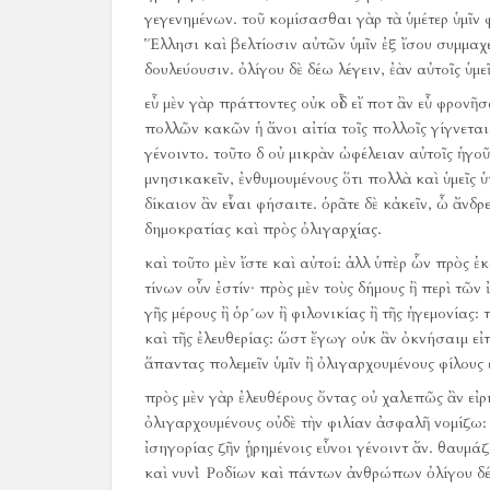
γεγενημένων.
τοῦ κομίσασθαι γὰρ τὰ ὑμέτερ ὑμῖν
Ἕλλησι καὶ βελτίοσιν αὐτῶν ὑμῖν ἐξ ἴσου συμμαχε
δουλεύουσιν.
ὀλίγου δὲ δέω λέγειν, ἐὰν αὐτοῖς ὑμ
εὖ μὲν γὰρ πράττοντες οὐκ οἶδ εἴ ποτ ἂν εὖ φρονῆ
πολλῶν κακῶν ἡ ἄνοι αἰτία τοῖς πολλοῖς γίγνεται
γένοιντο.
τοῦτο δ οὐ μικρὰν ὠφέλειαν αὐτοῖς ἡγοῦ
μνησικακεῖν, ἐνθυμουμένους ὅτι πολλὰ καὶ ὑμεῖς
δίκαιον ἂν εἶναι φήσαιτε.
ὁρᾶτε δὲ κἀκεῖν, ὦ ἄνδρ
δημοκρατίας καὶ πρὸς ὀλιγαρχίας.
καὶ τοῦτο μὲν ἴστε καὶ αὐτοί:
ἀλλ ὑπὲρ ὧν πρὸς ἑκα
τίνων οὖν ἐστίν·
πρὸς μὲν τοὺς δήμους ἢ περὶ τῶν
γῆς μέρους ἢ ὁρ´ων ἢ φιλονικίας ἢ τῆς ἡγεμονίας:
καὶ τῆς ἐλευθερίας:
ὥστ ἔγωγ οὐκ ἂν ὀκνήσαιμ εἰπ
ἅπαντας πολεμεῖν ὑμῖν ἢ ὀλιγαρχουμένους φίλους ε
πρὸς μὲν γὰρ ἐλευθέρους ὄντας οὐ χαλεπῶς ἂν εἰ
ὀλιγαρχουμένους οὐδὲ τὴν φιλίαν ἀσφαλῆ νομίζω:
ἰσηγορίας ζῆν ᾑρημένοις εὖνοι γένοιντ ἄν.
θαυμάζω
καὶ νυνὶ Ῥοδίων καὶ πάντων ἀνθρώπων ὀλίγου δέω