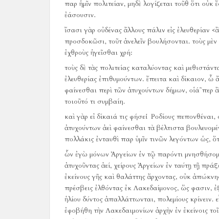
παρ ἡμῖν πολιτείαν, μηδὲ λογίζεται τοῦθ ὅτι οὐκ 
ἐάσουσιν.
ἴσασι γὰρ οὐδένας ἄλλους πάλιν εἰς ἐλευθερίαν <
προσδοκῶσι, τοῦτ ἀνελεῖν βουλήσονται.
τοὺς μὲ
ἐχθροὺς ἡγεῖσθαι χρή:
τοὺς δὲ τὰς πολιτείας καταλύοντας καὶ μεθιστάν
ἐλευθερίας ἐπιθυμούντων.
ἔπειτα καὶ δίκαιον, ὦ 
φαίνεσθαι περὶ τῶν ἀτυχούντων δήμων, οἱά῀περ ἂν
τοιοῦτό τι συμβαίη.
καὶ γὰρ εἰ δίκαιά τις φήσει Ῥοδίους πεπονθέναι,
ἀτυχούντων ἀεὶ φαίνεσθαι τὰ βέλτιστα βουλευομέ
πολλάκις ἐνταυθὶ παρ ὑμῖν τινῶν λεγόντων ὡς, ὅ
ὧν ἐγὼ μόνων Ἀργείων ἐν τῷ παρόντι μνησθήσομα
ἀτυχοῦντας ἀεί, χείρους Ἀργείων ἐν ταύτῃ τῇ πρά
ἐκείνους γῆς καὶ θαλάττης ἄρχοντας, οὐκ ἀπώκνη
πρέσβεις ἐλθόντας ἐκ Λακεδαίμονος, ὥς φασιν, ἐ
ἡλίου δύντος ἀπαλλάττωνται, πολεμίους κρίνειν.
ε
ἐφοβήθη τὴν Λακεδαιμονίων ἀρχὴν ἐν ἐκείνοις τοῖ