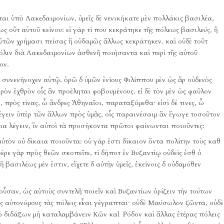
ηνται ὑπὸ Λακεδαιμονίων, ὑμεῖς δὲ νενικήκατε μὲν πολλάκις βασιλέα,
ς οὔτ αὐτοῦ κείνου:
εἰ γάρ τί που κεκράτηκε τῆς πόλεως βασιλεύς, ἢ
ὐτῶν χρήμασι πείσας ἢ οὐδαμῶς ἄλλως κεκράτηκεν.
καὶ οὐδὲ τοῦτ
πόλιν διὰ Λακεδαιμονίων ἀσθενῆ ποιήσαντα καὶ περὶ τῆς αὑτοῦ
ον.
 συνενήνοχεν αὐτῷ.
ὁρῶ δ ὑμῶν ἐνίους Φιλίππου μὲν ὡς ἄρ οὐδενὸς
ρὸν ἐχθρὸν οἷς ἂν προέληται φοβουμένους.
εἰ δὲ τὸν μὲν ὡς φαῦλον
, πρὸς τίνας, ὦ ἄνδρες Ἀθηναῖοι, παραταξόμεθα·
εἰσὶ δέ τινες, ὦ
λέγειν ὑπὲρ τῶν ἄλλων πρὸς ὑμᾶς, οἷς παραινέσαιμ ἂν ἔγωγε τοσοῦτον
αια λέγειν, ἵν αὐτοὶ τὰ προσήκοντα πρῶτοι φαίνωνται ποιοῦντες:
αὐτὸν οὐ δίκαια ποιοῦντα:
οὐ γάρ ἐστι δίκαιον ὄντα πολίτην τοὺς καθ
έρε γὰρ πρὸς θεῶν σκοπεῖτε, τί δήποτ ἐν Βυζαντίῳ οὐδείς ἐσθ ὁ
ασιλέως μέν ἐστιν, εἴχετε δ αὐτὴν ὑμεῖς, ἐκείνοις δ οὐδαμόθεν
ὖσαν, ὡς αὑτοὺς συντελῆ ποιεῖν καὶ Βυζαντίων ὁρίζειν τὴν τούτων
ς αὐτονόμους τὰς πόλεις εἶναι γέγραπται·
οὐδὲ Μαύσωλον ζῶντα, οὐδὲ
θ ὁ διδάξων μὴ καταλαμβάνειν Κῶν καὶ Ῥόδον καὶ ἄλλας ἑτέρας πόλεις