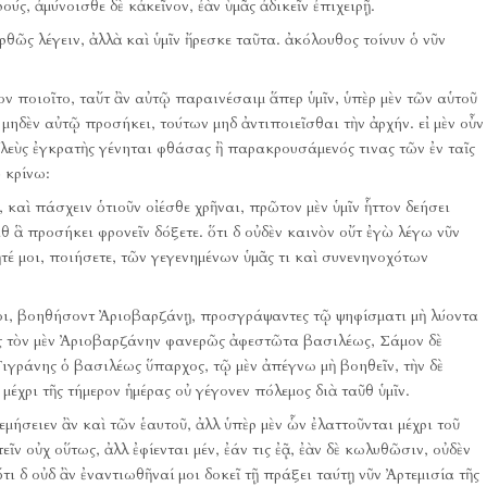
ς, ἀμύνοισθε δὲ κἀκεῖνον, ἐὰν ὑμᾶς ἀδικεῖν ἐπιχειρῇ.
ρθῶς λέγειν, ἀλλὰ καὶ ὑμῖν ἤρεσκε ταῦτα.
ἀκόλουθος τοίνυν ὁ νῦν
ον ποιοῖτο, ταὔτ ἂν αὐτῷ παραινέσαιμ ἅπερ ὑμῖν, ὑπὲρ μὲν τῶν αὑτοῦ
 μηδὲν αὐτῷ προσήκει, τούτων μηδ ἀντιποιεῖσθαι τὴν ἀρχήν.
εἰ μὲν οὖν
λεὺς ἐγκρατὴς γένηται φθάσας ἢ παρακρουσάμενός τινας τῶν ἐν ταῖς
 κρίνω:
ῃ, καὶ πάσχειν ὁτιοῦν οἰέσθε χρῆναι, πρῶτον μὲν ὑμῖν ἧττον δεήσει
θ ἃ προσήκει φρονεῖν δόξετε.
ὅτι δ οὐδὲν καινὸν οὔτ ἐγὼ λέγω νῦν
ῆτέ μοι, ποιήσετε, τῶν γεγενημένων ὑμᾶς τι καὶ συνενηνοχότων
ῖοι, βοηθήσοντ Ἀριοβαρζάνῃ, προσγράψαντες τῷ ψηφίσματι μὴ λύοντα
ος τὸν μὲν Ἀριοβαρζάνην φανερῶς ἀφεστῶτα βασιλέως, Σάμον δὲ
ιγράνης ὁ βασιλέως ὕπαρχος, τῷ μὲν ἀπέγνω μὴ βοηθεῖν, τὴν δὲ
 μέχρι τῆς τήμερον ἡμέρας οὐ γέγονεν πόλεμος διὰ ταῦθ ὑμῖν.
εμήσειεν ἂν καὶ τῶν ἑαυτοῦ, ἀλλ ὑπὲρ μὲν ὧν ἐλαττοῦνται μέχρι τοῦ
ῖν οὐχ οὕτως, ἀλλ ἐφίενται μέν, ἐάν τις ἐᾷ, ἐὰν δὲ κωλυθῶσιν, οὐδὲν
ὅτι δ οὐδ ἂν ἐναντιωθῆναί μοι δοκεῖ τῇ πράξει ταύτῃ νῦν Ἀρτεμισία τῆς