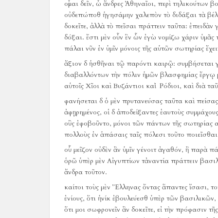
οἶμαι δεῖν, ὦ ἄνδρες Ἀθηναῖοι, περὶ τηλικούτων
οὐδεπώποθ ἡγησάμην χαλεπὸν τὸ διδάξαι τὰ βέλτ
δοκεῖτε, ἀλλὰ τὸ πεῖσαι πράττειν ταῦτα:
ἐπειδὰν 
δόξαι.
ἔστι μὲν οὖν ἓν ὧν ἐγὼ νομίζω χάριν ὑμᾶς 
πάλαι νῦν ἐν ὑμῖν μόνοις τῆς αὑτῶν σωτηρίας ἔχει
ἄξιον δ ἡσθῆναι τῷ παρόντι καιρῷ:
συμβήσεται γ
διαβαλλόντων τὴν πόλιν ἡμῶν βλασφημίας ἔργῳ 
αὑτοῖς Χῖοι καὶ Βυζάντιοι καὶ Ῥόδιοι, καὶ διὰ τα
φανήσεται δ ὁ μὲν πρυτανεύσας ταῦτα καὶ πείσας
ἀφῃρημένος, οἱ δ ἀποδείξαντες ἑαυτοὺς συμμάχους
οὓς ἐφοβοῦντο, μόνοι τῶν πάντων τῆς σωτηρίας αὐ
πολλοὺς ἐν ἁπάσαις ταῖς πόλεσι τοῦτο ποιεῖσθαι
οὗ μεῖζον οὐδὲν ἂν ὑμῖν γένοιτ ἀγαθόν, ἢ παρὰ π
ὁρῶ ὑπὲρ μὲν Αἰγυπτίων τἀναντία πράττειν βασιλ
ἄνδρα τοῦτον.
καίτοι τοὺς μὲν Ἕλληνας ὄντας ἅπαντες ἴσασι, τοὺ
ἐνίους, ὅτι ἡνίκ ἐβουλεύεσθ ὑπὲρ τῶν βασιλικῶν,
ὅτι μοι σωφρονεῖν ἂν δοκεῖτε, εἰ τὴν πρόφασιν τ