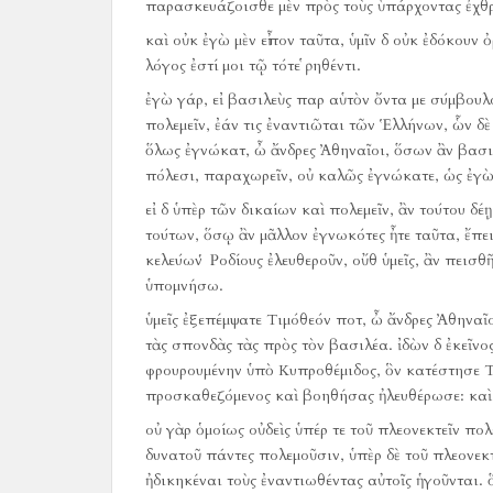
παρασκευάζοισθε μὲν πρὸς τοὺς ὑπάρχοντας ἐχθρού
καὶ οὐκ ἐγὼ μὲν εἶπον ταῦτα, ὑμῖν δ οὐκ ἐδόκουν ὀ
λόγος ἐστί μοι τῷ τότε ῥηθέντι.
ἐγὼ γάρ, εἰ βασιλεὺς παρ αὑτὸν ὄντα με σύμβουλ
πολεμεῖν, ἐάν τις ἐναντιῶται τῶν Ἑλλήνων, ὧν δὲ
ὅλως ἐγνώκατ, ὦ ἄνδρες Ἀθηναῖοι, ὅσων ἂν βασι
πόλεσι, παραχωρεῖν, οὐ καλῶς ἐγνώκατε, ὡς ἐγὼ
εἰ δ ὑπὲρ τῶν δικαίων καὶ πολεμεῖν, ἂν τούτου δέ
τούτων, ὅσῳ ἂν μᾶλλον ἐγνωκότες ἦτε ταῦτα, ἔπει
κελεύων Ῥοδίους ἐλευθεροῦν, οὔθ ὑμεῖς, ἂν πεισθ
ὑπομνήσω.
ὑμεῖς ἐξεπέμψατε Τιμόθεόν ποτ, ὦ ἄνδρες Ἀθηνα
τὰς σπονδὰς τὰς πρὸς τὸν βασιλέα.
ἰδὼν δ ἐκεῖν
φρουρουμένην ὑπὸ Κυπροθέμιδος, ὃν κατέστησε Τ
προσκαθεζόμενος καὶ βοηθήσας ἠλευθέρωσε:
καὶ
οὐ γὰρ ὁμοίως οὐδεὶς ὑπέρ τε τοῦ πλεονεκτεῖν πολ
δυνατοῦ πάντες πολεμοῦσιν, ὑπὲρ δὲ τοῦ πλεονεκτε
ἠδικηκέναι τοὺς ἐναντιωθέντας αὐτοῖς ἡγοῦνται.