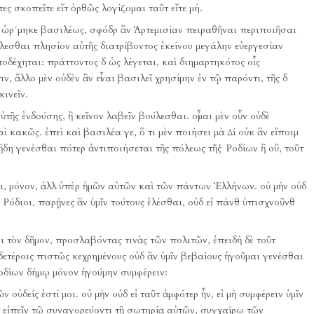
 σκοπεῖτε εἴτ ὀρθῶς λογίζομαι ταῦτ εἴτε μή.
 ὡρ´μηκε βασιλέως, σφόδρ ἂν Ἀρτεμισίαν πειραθῆναι περιποιῆσαι
λεσθαι πλησίον αὐτῆς διατρίβοντος ἐκείνου μεγάλην εὐεργεσίαν
ποδέχηται:
πράττοντος δ ὡς λέγεται, καὶ διημαρτηκότος οἷς
ν, ἄλλο μὲν οὐδὲν ἂν εἶναι βασιλεῖ χρησίμην ἐν τῷ παρόντι, τῆς δ
κινεῖν.
ὐτῆς ἐνδούσης, ἢ κεῖνον λαβεῖν βούλεσθαι.
οἶμαι μὲν οὖν οὐδὲ
αὶ κακῶς.
ἐπεὶ καὶ βασιλέα γε, ὅ τι μὲν ποιήσει μὰ Δί οὐκ ἂν εἴποιμ
 ἤδη γενέσθαι πότερ ἀντιποιήσεται τῆς πόλεως τῆς Ῥοδίων ἢ οὔ, τοῦτ
αι, μόνον, ἀλλ ὑπὲρ ἡμῶν αὐτῶν καὶ τῶν πάντων Ἑλλήνων.
οὐ μὴν οὐδ
τῇ Ῥόδιοι, παρῄνες ἂν ὑμῖν τούτους ἑλέσθαι, οὐδ εἰ πάνθ ὑπισχνοῦνθ
 τὸν δῆμον, προσλαβόντας τινὰς τῶν πολιτῶν, ἐπειδὴ δὲ τοῦτ
δετέροις πιστῶς κεχρημένους οὐδ ἂν ὑμῖν βεβαίους ἡγοῦμαι γενέσθαι
Ῥοδίων δήμῳ μόνον ἡγούμην συμφέρειν:
 οὐδείς ἐστί μοι.
οὐ μὴν οὐδ εἰ ταῦτ ἀμφότερ ἦν, εἰ μὴ συμφέρειν ὑμῖν
τοῦτ εἰπεῖν τῷ συναγορεύοντι τῇ σωτηρίᾳ αὐτῶν, συγχαίρω τῶν