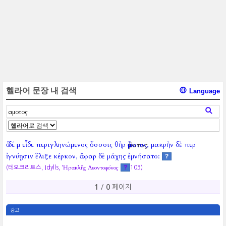
헬라어 문장 내 검색
Language
ὁ δέ μ εἶδε περιγληνώμενος ὄσσοις θὴρ
ἄμοτος
, μακρὴν δὲ περ
ἰγνύῃσιν ἕλιξε κέρκον, ἄφαρ δὲ μάχης ἐμνήσατο:
?
Ἡρακλῆς Λεοντοφόνος
?
(테오크리토스, Idylls,
103)
1
/
0
페이지
광고