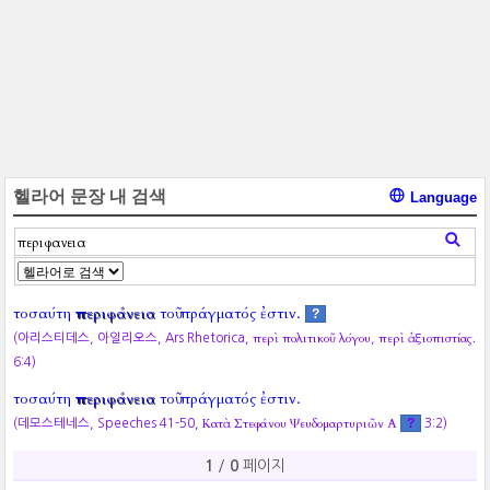
헬라어 문장 내 검색
Language
τοσαύτη
περιφάνεια
τοῦ πράγματός ἐστιν.
?
περὶ πολιτικοῦ λόγου
περὶ ἀξιοπιστίας.
(아리스티데스, 아일리오스, Ars Rhetorica,
,
6:4)
τοσαύτη
περιφάνεια
τοῦ πράγματός ἐστιν.
Κατὰ Στεφάνου Ψευδομαρτυριῶν Α
?
(데모스테네스, Speeches 41-50,
3:2)
1
/
0
페이지