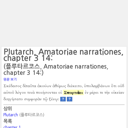
Plutarch, Amatoriae narrationes,
chapter 3 14:
(플루타르코스, Amatoriae narrationes,
chapter 3 14:)
원문 보기
Σκέδασος δὲ ταῦτα ἀκούων ἀθύμως διέκειτο, ὑπολαμβάνων ὅτι οὐδ
αὐτοῦ λόγον τινὰ ποιήσονται οἱ
Σπαρτιᾶται
ἐν μέρει τε τὴν οἰκείαν
διηγήσατο συμφορὰν τῷ ξένῳ:
?
?
상위
Plutarch
(플루타르코스)
목록
chapter 1