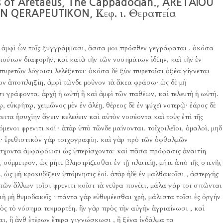
f Aretaeus, The Cappadocian., ARETAIOU
Κεφ. ι. Θεραπεία
 QERAPEUTIKON,
 ἀμφὶ ὧν τοῖς ξυγγράμμασι, ἄσσα μοι πρόσθεν γεγράφαται .
ὁκόσα
 τούτων διαφορὴν, καὶ κατὰ τὴν τῶν νοσημάτων ἰδέην, καὶ τὴν ἐν
 πυρετῶν λόγοισι λελέξεται· ὁκόσα δὲ ξὺν πυρετοῖσι ὀξέα γίγνεται
ῖον ἀποπληξίη, ἀμφὶ τῶνδε μοῦνον τὰ ἄκεα φράσω· ὡς δὲ μὴ
σι γράφοντα, ἀρχὴ ἡ ωὐτὴ ἣ καὶ ἀμφὶ τῶν παθέων, καὶ τελευτὴ ἡ ωὐτή.
 εὐκρήτῳ, χειμῶνος μὲν ἐν ἀλέῃ, θέρεος δὲ ἐν ψύχεϊ νοτερῷ· ἐάρος δὲ
ειτα ἡσυχίην ἄγειν κελεύειν καὶ αὐτὸν νοσέοντα καὶ τοὺς ἐπὶ τῆς
ενοι φρενιτι κοί · ἀτὰρ ὑπὸ τῶνδε μαίνονται.
τοῖχοιλεῖοι, ὁμαλοὶ, μηδ
· ἐρεθιστικὸν γὰρ τοιχογραφίη.
καὶ γὰρ πρὸ τῶν ὀφθαλμῶν
ἐξίσχοντα ἀμφαφόωσι ὡς ὑπερίσχοντα· καὶ πᾶσα πρόφασις ἀναιτίη
 σύμμετρον, ὡς μήτε βληστρίζεσθαι ἐν τῇ πλατείῃ, μήτε ἀπὸ τῆς στενῆς
, ὡς μὴ κροκυδίζειν ὑπόμνησις ἐοί.
ἀτὰρ ἠδὲ ἐν μαλθακοῖσι , ἀστεργὴς
 τῶν ἄλλων τοῖσι φρενιτι κοῖσι τὰ νεῦρα πονέει, μάλα γάρ τοι σπῶνται
ιὴ μὴ θυμοδακεῖς · πάντα γὰρ εὐθυμέεσθαι χρὴ, μάλιστα τοῖσι ἐς ὀργὴν
ὸς τὸ νόσημα τεκμαρτέη.
ἢν γὰρ πρὸς τὴν αὐγὴν ἀγριαίνωσι , καὶ
ι, ἢ ἀνθ ἑτέρων ἕτερα γιγνώσκωσι , ἢ ξένα ἰνδάλμα τα