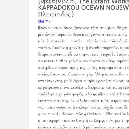
(아레타이오스, The Extant Works o
KAPPADOKOU OCEWN NOUSWN
Πλευρίτιδος.
)
원문 보기
Ὀξεῶν νούσων ἄκεα ξυναφέα τῇσι σημηΐων ἰδέῃσι,
μὲν ὦν ἐν πυρετῶν θεραπείῃ γίγνεται κατά τε τὴν
αὐτοῖς ποικιλίην, τουτέων τὰ πλείω ἐν τοῖσι ἀμφὶ
πάθεα, ὁκοῖον ἡ φρενῖτις, ἢ ἄνευθε πυρετῶν, ὁκο
διαμαρτάνειν, μηδὲ μακρηγορέειν, ἕτερα ἐν ἑτέροι
Κατακεκ λίσθαι χρὴ τὸν νοσέοντα ἐν οἴκῳ εὐμέτρῳ,
καὶ φθινοπώρου πρὸς τὰς ὡρ´ας τεκμαίρεσθαι.
ἔπ
οἰκίης ἅπαντας· ὀξυήκοοι γὰρ ἠδὲ ψόφου καθαπτόμ
ὑπερίσχοντες, μηδὲ ἄχναις μηδὲ γραφῇσι εὔκοσμοι
ἀμφαιρέουσί τινα ψευδέα ἰνδάλματα, καὶ τὰ μὴ 
πρόκλησις χειρῶν φορῆς.
κλίνης μῆκος καὶ πλάτος
ἐκπίπτειν κοίτης.
ἐν ψιλοῖσι τοῖσι τοῖσι στρώμασι
γὰρ τοῖσι νεύροισι ἡ σκληρὴ κοίτη.
οὐχ ἥκιστα δὲ
φρενιτι κοί .
εἴσοδοι τῶν φιλτάτων· μῦθοι καὶ λαλ
ἡ παραφορή · κατάκλισις ἢ ἐν ζόφῳ, ἢ ἐν φωτὶ πρ
ὁρέωσι τὰ μὴ ὄντα, καὶ τὰ μὴ ὑπεόντα φαντάζωντα