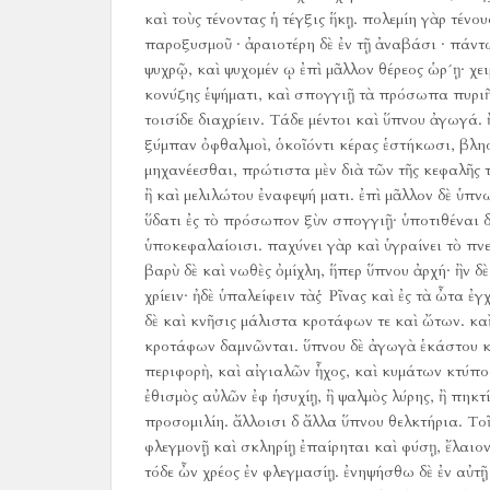
καὶ τοὺς τένοντας ἡ τέγξις ἥκῃ.
πολεμίη γὰρ τένου
παροξυσμοῦ · ἀραιοτέρη δὲ ἐν τῇ ἀναβάσι · πάντω
ψυχρῷ, καὶ ψυχομέν ῳ ἐπὶ μᾶλλον θέρεος ὡρ´ῃ· χε
κονύζης ἑψήματι, καὶ σπογγιῇ τὰ πρόσωπα πυριῆν·
τοισίδε διαχρίειν.
Τάδε μέντοι καὶ ὕπνου ἀγωγά.
ξύμπαν ὀφθαλμοὶ, ὁκοῖόντι κέρας ἑστήκωσι, βλησ
μηχανέεσθαι, πρώτιστα μὲν διὰ τῶν τῆς κεφαλῆς 
ἢ καὶ μελιλώτου ἐναφεψή ματι.
ἐπὶ μᾶλλον δὲ ὑπνω
ὕδατι ἐς τὸ πρόσωπον ξὺν σπογγιῇ· ὑποτιθέναι δὲ 
ὑποκεφαλαίοισι.
παχύνει γὰρ καὶ ὑγραίνει τὸ πν
βαρὺ δὲ καὶ νωθὲς ὀμίχλη, ἥπερ ὕπνου ἀρχή· ἢν δ
χρίειν· ἠδὲ ὑπαλείφειν τὰς Ῥῖνας καὶ ἐς τὰ ὦτα ἐ
δὲ καὶ κνῆσις μάλιστα κροτάφων τε καὶ ὤτων.
κα
κροτάφων δαμνῶνται.
ὕπνου δὲ ἀγωγὰ ἑκάστου κα
περιφορὴ, καὶ αἰγιαλῶν ἦχος, καὶ κυμάτων κτύπος
ἐθισμὸς αὐλῶν ἐφ ἡσυχίῃ, ἢ ψαλμὸς λύρης, ἢ πηκ
προσομιλίη.
ἄλλοισι δ ἄλλα ὕπνου θελκτήρια.
Τοῖ
φλεγμονῇ καὶ σκληρίῃ ἐπαίρηται καὶ φύσῃ, ἔλαιον
τόδε ὦν χρέος ἐν φλεγμασίῃ.
ἐνηψήσθω δὲ ἐν αὐτῇ 