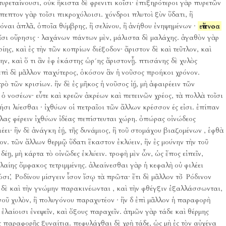
υρεταίνουσι, οὐκ ἥκιστα δὲ φρενιτι κοῖσι· ἐπιξηρότεροι γὰρ πυρετῶν
 ἄπεπτον γὰρ τοῖσι πικροχόλοισι.
χόνδροι πλυτοὶ ξὺν ὕδατι, ἢ
όναι ἁπλᾶ, ὁποῖα θύμβρης, ἢ σελίνου, ἢ ἀνήθου ἐνηψημένων ·
εὔπνοα
ῖσι οὔρησις · λαχάνων πάντων μὲν, μάλιστα δὲ μαλάχης.
ἀγαθὸν γὰρ
ης, καὶ ἐς τὴν τῶν κοπρίων διέξοδον· ἄριστον δὲ καὶ τεῦτλον, καὶ
ν, καὶ ὅ τι ἂν ἐφ ἑκάστης ὡρ´ης ἄριστονᾖ.
πτισάνης δὲ χυλὸς
ἐπὶ δὲ μᾶλλον παχύτερος, ὁκόσον ἂν ἡ νοῦσος προήκοι χρόνον.
πρὸ τῶν κρισίων.
ἢν δὲ ἐς μῆκος ἡ νοῦσος ἰῄ, μὴ ἀφαιρέειν τῶν
ὁ νοσέων· εὖτε καὶ κρεῶν ἀκρέων καὶ πετεινῶν χρέος, τὰ πολλὰ τοῖσι
ήσι λύεσθαι · ἰχθύων οἱ πετραῖοι τῶν ἄλλων κρέσσον ές εἰσι.
ἐπίπαν
λλας φέρειν ἰχθύων ἰδέας πεπίστευται χώρη.
ὀπώρας οἰνώδεος
ει· ἢν δὲ ἀνάγκη ἐῄ, τῆς δυνάμιος, ἢ τοῦ στομάχου βιαζομένων , ἑφθὰ
ον.
τῶν ἄλλων θερμῷ ὕδατι ἕκαστον ἐκλύειν, ἢν ἐς μούνην τὴν τοῦ
δέῃ, μὴ κάρτα τὸ οἰνῶδες ἐκλύειν.
τροφὴ μὲν ὦν, ὡς ἔπος εἰπεῖν,
ἐλαίης ὄμφακος τετριμμένης.
ἀλεαίνεσθαι γὰρ ἡ κεφαλὴ οὐ φιλέει
ώσι, Ῥοδίνου μίσγειν ἶσον ἴσῳ τὰ πρῶτα· ἔτι δὲ μᾶλλον τὸ Ῥόδινον
 δὲ καὶ τὴν γνώμην παρακινέωνται , καὶ τὴν φθέγξιν ἐξαλλάσσωνται,
σσοῦ χυλὸν, ἢ πολυγόνου παραχυτέον · ἢν δ ἐπὶ μᾶλλον ἡ παραφορὴ
ἐλαίοισι ἐνεψεῖν, καὶ ὄξους παραχεῖν.
ἀτμῶν γὰρ τάδε καὶ θέρμης
ς παραφορῆς ξυναίτια.
πεφυλάχθαι δὲ χρὴ τάδε, ὡς μὴ ἐς τὸν αὐχένα