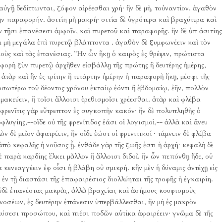
ὐγῇ δεδίττωνται, ζόφον αἱρέεσθαι χρή· ἢν δὲ μὴ, τοὐναντίον.
ἀγαθὸν
τὴν παραφορήν.
ἀσιτίη μὴ μακρή· σιτία δὲ ὑγρότερα καὶ βραχύτερα καὶ
ἐν τῇσι ἐπανέσεσι ἀμφοῖν, καὶ πυρετοῦ καὶ παραφορῆς.
ἢν δὲ ὑπ ἀσιτίης
ι μὴ μεγάλα ἐπὶ πυρετῷ βλάπτοντα .
ἀγαθὸν δὲ ξυμφωνέειν καὶ τὸν
οὺς καὶ τὰς ἐπανέσιας.
Ἢν ὦν ἥκῃ ὁ καιρὸς ἐς θρέψιν, πρώτιστα
φορὴ ξὺν πυρετῷ ἀρχῆθεν εἰσβάλλῃ τῆς πρώτης ἢ δευτέρης ἡμέρης,
ἀτὰρ καὶ ἢν ἐς τρίτην ἢ τετάρτην ἡμέρην ἡ παραφορὴ ἥκῃ, μέσφι τῆς
οσωτέρω τοῦ δέοντος χρόνου ἑκταίῳ ἐόντι ἢ ἑβδομαίῳ, ἐῆν, πολλὸν
μακεύειν, ἢ τοῖσι ἄλλοισι ἐρεθισμοῖσι χρέεσθαι.
ἀτὰρ καὶ φλέβα
φρενῖτις γὰρ εὔτρεπτον ἐς συγκοπὴν κακόν· ἢν δὲ πολυπληθὴς ὁ
φλυγίης,--οἵδε οὐ τῆς φρενίτιδος ἐάσι οἱ λογισμοὶ,-- ἀλλὰ καὶ ἄνευ
δὲ μεῖον ἀφαιρέειν, ἢν οἵδε ἐώσι οἱ φρενιτικοί · τάμνειν δὲ φλέβα
ἀπὸ κεφαλῆς ἡ νοῦσος ᾖ.
ἐνθάδε γὰρ τῆς ζωῆς ἐστι ἡ ἀρχή· κεφαλὴ δὲ
 παρὰ καρδίης ἕλκει μᾶλλον ἢ ἄλλοισι διδοῖ.
ἢν ὦν πεπόνθῃ ἥδε, οὐ
 κενεαγγέειν ἐφ οἷσι ἡ βλάβη οὐ σμικρή.
κἢν μὲν ἡ δύναμις ἀντέχῃ εἰς
 ἐν τῇ διαστάσι τῆς ἐπαφαιρέσιος διολλύηται τῆς τροφῆς ἡ ἐγκαιρίη.
 οὐδὲ ἐπανέσιας μακρὰς, ἀλλὰ βραχείας καὶ ἀσήμους κουφισμοὺς
 νοσέων, ἐς δευτέρην ἐπάνεσιν ὑπερβάλλεσθαι, ἢν μὴ ἐς μακρὸν
ψαύσεσι προσώπου, καὶ πιέσι ποδῶν αὐτίκα ἀφαιρέειν· γνῶμα δὲ τῆς