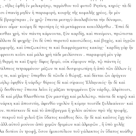
 τῆλις ἑφθὴ ἐν μελικρήτῳ, τερμίνθου τοῦ φυτοῦ Ῥητίνη, κηρός· τὰ δὲ
ισι ἐπανίῃ μηδὲν ἡ παραφορὴ, κουρῆς τῆς κεφαλῆς χρέος, ἢν μὲν
ἰ δὲ βραχύτεραι , ἐν χρῷ· ἔπειτα μεσηγὺ ἀναλαβόντα τὴν δύναμιν,
έειν αἷμα· κούφη δὲ προτέρη ἐς τὰ μετάφρενα κεκολλήσθω .
Ἐπεὶ δὲ
εσθαι χρὴ, τὸν πάντη κάμνοντα, ξὺν καρδίῃ, καὶ πνεύμονι, πρώτιστα
ἄλλοτε δὲ ψυχρῆς· ἔτι δὲ ὑπὸ πυρετοῦ καυσώδεος, καὶ βηχὸς, καὶ ὑγρῶν
υμφορῆς, καὶ ὑπεζωκότος τε καὶ διαφράγματος κακίης· ῾καρδίη γὰρ ἢν
 φρενιτι κοῖσι καὶ μάλα χρὴ τάδε μειλίσσειν .
παραφορὴ μὲν γὰρ
 θερμή τε καὶ ξηρή· δίψος δριμὺ, οὐκ εὔφορον πῦρ, τῷ πάντη ἐς
 θάλπεος τετραμμένου· μέζων τε καὶ δυσφορωτέρη ἡ ἀπὸ τῶν ἄλλων ἐς
 τε, καὶ χεῖρες· ὕπερθεν δὲ τῶνδε ὁ θώρηξ.
καὶ δέεται ὦν ἀρήγειν
μήλῳ ἑψηθὲν ἢ νάρδῳ· θέρεος δὲ καὶ σίραιος Ἑλληνικός· ἢν δὲ καὶ
ῷ δευθέντες· ἔπειτα λεῖοι ἐς μᾶζαν τετριμμένοι ξὺν νάρδῳ, ἀλφίτοισι,
δὲ καὶ μῆλα θλασθέντα ξὺν μαστίχῃ καὶ μελιλώτῳ.
πάντα δὲ κηρῷ καὶ
νάρκη καὶ ἀποσιτίη, ἀψινθίο υχυλὸν ἢ κόμην τοισίδε ξυλλεαίνειν· καὶ
ον.
πιπίσκειν δὲ καὶ τὸ ἀπόβρεγμα ἢ χυλὸν αὐτέου πρὸ τῆς τροφῆς,
πικροῦ τοῦ χυλοῦ ξὺν ὕδατος κυάθοις δύο.
ἢν δὲ καὶ καῦσος ἔχῃ τὸν
ἀλλ αὐτοῦ μούνου ἀπὸ χυμῶν δριμέων καὶ ἁλμυρῶν , ἢ ὑπὸ χολῆς
άλα δοτέον ἐν τροφῇ, ὅσον ἡμικοτύλιον τοῦ γάλακτος ἐν ὕδατος κυάθῳ