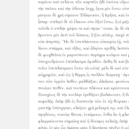
κυμίνου καὶ σελίνου τῶν καρπῶν ἠδὲ ὁκόσα οὔρω
τὴν πεῖσιν καὶ τὴν ὀδύνην ἴσχῃ, ἔρια μὲν ἔστω οἰ
μίσγειν δὲ χρὴ σίραιον Ἑλληνικὸν, ἢ Κρῆτα, καὶ ἐ
ἧπαρ· σπληνὶ δὲ τὸ ἔλαιον σὺν ὄξεϊ ἔστω, ἢ εἰ μέ
τοῖσδε ὁ σπλὴν χαίρει τε καὶ πρηο¨´νεται.
ἢν δὲ τ
ἄριστον μὲν ἀντὶ τοῦ λίπαος, ἢ ξὺν αὐτέῳ, παχὺ π
οὐκ ἀτερπές.
Ἢν δὲ ἐπιπλάσσειν εὐκαιρίη ἐῄ, τοῖσι
λίνου σπέρμα, καὶ τῆλις, καὶ ἄλητον κριθῆς λεπτό
δὲ φωχθεῖσα ἐν μαρσύποισι πυρίημα κοῦφον καὶ μα
ὑποχονδρίοισι ἐπίπλασμα ἀγαθόν.
ἄνθη δὲ καὶ β
τοῖσι ἐπιπλάσμασι ἔστω τὰ ωὐτά· μέλι δὲ καὶ σὺν
αὐχμηρῶν, καὶ ὡς ἡ θέρμη ἐς πολλὸν διαρκέῃ · ἀγ
τινι τῶν ὑγρῶν λυθὲν, μαλθάξαι, ἀλεῆναι, φυσέω
ποιέεει ποθὲν, καὶ τουτέων πλέονα καὶ κρέσσονα,
Ξυνεχέως δὲ τὴν κοιλίην ἐρεθίζειν βαλάνοισι, ἢ δ
κεφαλῆς, ἀτὰρ ἠδὲ ἐς διαπνοὴν τῶν ἐν τῷ θώρηκι ἀ
γαστὴρ ἐπίσχηται, κλύζειν χρὴ μελικρή τῳ, καὶ ἐλ
πρηδόνες, σικύην θέντα, ἐντάμνειν, ἔνθα ἂν ἡ φλεγ
φλεγμαίνοντα σημαίνῃ καὶ ἡ δύναμις κελεύῃ, ἀτὰρ
αἰτίη.
ἐς μὲν ὦν ἡμέρην μίην ἢ δευτέρην τέγξις ἡ ω