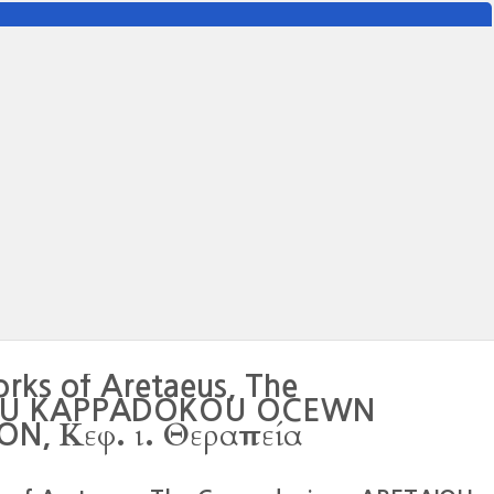
rks of Aretaeus, The
AIOU KAPPADOKOU OCEWN
Κεφ. ι. Θεραπεία
ON,