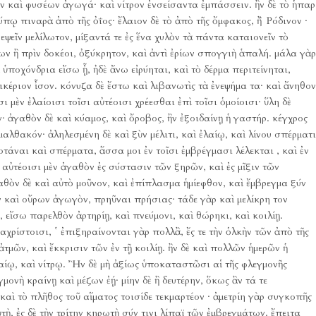
ν καὶ φυσέων ἀγωγά· καὶ νίτρον ἐνσείσαντα ἐμπάσσειν.
ἢν δὲ τὸ ἧπαρ
σύπῳ πιναρὰ ἀπὸ τῆς ὀΐος· ἔλαιον δὲ τὸ ἀπὸ τῆς ὄμφακος, ἢ Ῥόδινον ·
νεψεῖν μελίλωτον, μίξαντά τε ἐς ἕνα χυλὸν τὰ πάντα καταιονεῖν τὸ
ζων ἢ πρὶν δοκέοι, ὀξύκρητον, καὶ ἀντὶ ἐρίων σπογγιὴ ἁπαλή.
μάλα γὰρ
ὰ ὑποχόνδρια εἴσω ᾖ, ἠδὲ ἄνω εἰρύηται, καὶ τὸ δέρμα περιτείνηται,
ικέριον ἶσον.
κόνυζα δὲ ἔστω καὶ λιβανωτὶς τὰ ἐνεψήμα τα· καὶ ἄνηθον
 μὲν ἐλαίοισι τοῖσι αὐτέοισι χρέεσθαι ἐπὶ τοῖσι ὁμοίοισι· ὕλη δὲ
ν· ἀγαθὸν δὲ καὶ κύαμος, καὶ ὄροβος, ἢν ἐξοιδαίνῃ ἡ γαστήρ.
κέγχρος
λθακόν· ἀληλεσμένη δὲ καὶ ξὺν μέλιτι, καὶ ἐλαίῳ, καὶ λίνου σπέρματι
οτάναι καὶ σπέρματα, ἅσσα μοι ἐν τοῖσι ἐμβρέγμασι λέλεκται , καὶ ἐν
 αὐτέοισι μὲν ἀγαθὸν ἐς σύστασιν τῶν ξηρῶν, καὶ ἐς μῖξιν τῶν
αθὸν δὲ καὶ αὐτὸ μοῦνον, καὶ ἐπίπλασμα ἡμίεφθον, καὶ ἔμβρεγμα ξύν
ν καὶ οὔρων ἀγωγὸν, πρηῦναι πρήσιας· τάδε γὰρ καὶ μελίκρη τον
 εἴσω παρελθὸν ἀρτηρίῃ, καὶ πνεύμονι, καὶ θώρηκι, καὶ κοιλίῃ.
ιαχρίστοισι, ῾ ἐπιξηραίνονται γὰρ πολλἂ, ἔς τε τὴν ὁλκὴν τῶν ἀπὸ τῆς
τμῶν, καὶ ἔκκρισιν τῶν ἐν τῇ κοιλίῃ.
ἢν δὲ καὶ πολλῶν ἡμερῶν ἡ
αίῳ, καὶ νίτρῳ.
Ἢν δὲ μὴ ἀξίως ὑποκαταστῶσι αἱ τῆς φλεγμονῆς
μονὴ κραίνῃ καὶ μέζων ἐῄ· μίην δὲ ἢ δευτέρην, ὅκως ἂν τά τε
 καὶ τὸ πλῆθος τοῦ αἵματος τοισίδε τεκμαρτέον · ἀμετρίη γὰρ συγκοπῆς
ὐτὴ, ἐς δὲ τὴν τρίτην κηρωτὴ σύν τινι λίπαϊ τῶν ἐμβρεγμάτων.
ἔπειτα