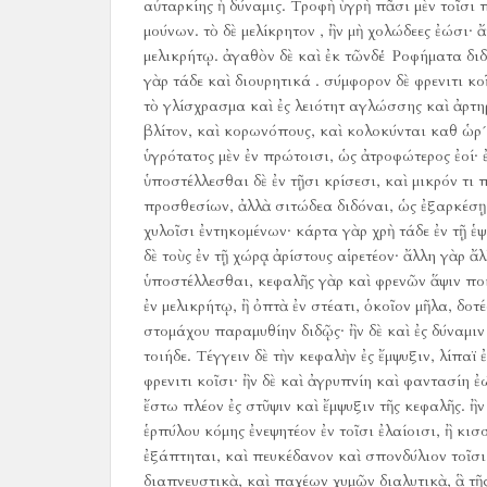
αὐταρκίης ἡ δύναμις.
Τροφὴ ὑγρὴ πᾶσι μὲν τοῖσι π
μούνων.
τὸ δὲ μελίκρητον , ἢν μὴ χολώδεες ἐώσι·
μελικρήτῳ.
ἀγαθὸν δὲ καὶ ἐκ τῶνδε Ῥοφήματα διδ
γὰρ τάδε καὶ διουρητικά .
σύμφορον δὲ φρενιτι κο
τὸ γλίσχρασμα καὶ ἐς λειότητ αγλώσσης καὶ ἀρτηρί
βλίτον, καὶ κορωνόπους, καὶ κολοκύνται καθ ὡρ´η
ὑγρότατος μὲν ἐν πρώτοισι, ὡς ἀτροφώτερος ἐοί· 
ὑποστέλλεσθαι δὲ ἐν τῇσι κρίσεσι, καὶ μικρόν τι 
προσθεσίων, ἀλλὰ σιτώδεα διδόναι, ὡς ἐξαρκέσῃ 
χυλοῖσι ἐντηκομένων· κάρτα γὰρ χρὴ τάδε ἐν τῇ ἑψ
δὲ τοὺς ἐν τῇ χώρᾳ ἀρίστους αἱρετέον· ἄλλη γὰρ ἄ
ὑποστέλλεσθαι, κεφαλῆς γὰρ καὶ φρενῶν ἅψιν ποιέ
ἐν μελικρήτῳ, ἢ ὀπτὰ ἐν στέατι, ὁκοῖον μῆλα, δοτέ
στομάχου παραμυθίην διδῷς· ἢν δὲ καὶ ἐς δύναμιν 
τοιήδε.
Τέγγειν δὲ τὴν κεφαλὴν ἐς ἔμψυξιν, λίπαϊ 
φρενιτι κοῖσι· ἢν δὲ καὶ ἀγρυπνίη καὶ φαντασίη ἐ
ἔστω πλέον ἐς στῦψιν καὶ ἔμψυξιν τῆς κεφαλῆς.
ἢν
ἑρπύλου κόμης ἐνεψητέον ἐν τοῖσι ἐλαίοισι, ἢ κι
ἐξάπτηται, καὶ πευκέδανον καὶ σπονδύλιον τοῖσι 
διαπνευστικὰ, καὶ παχέων χυμῶν διαλυτικὰ, ἃ τῆ