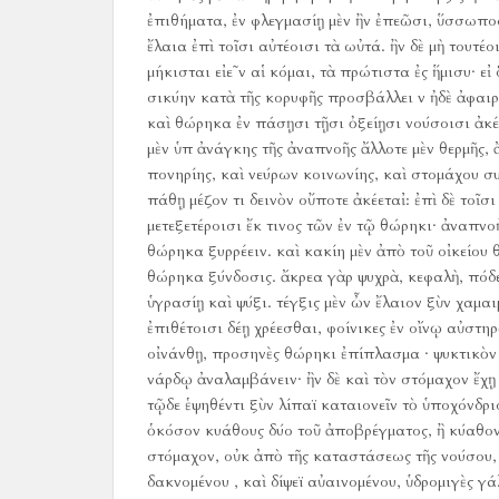
ἐπιθήματα, ἐν φλεγμασίῃ μὲν ἢν ἐπεῶσι, ὕσσωπος ,
ἔλαια ἐπὶ τοῖσι αὐτέοισι τὰ ωὐτά.
ἢν δὲ μὴ τουτέο
μήκισται εἰε῀ν αἱ κόμαι, τὰ πρώτιστα ἐς ἥμισυ· ε
σικύην κατὰ τῆς κορυφῆς προσβάλλει ν ἠδὲ ἀφαιρ
καὶ θώρηκα ἐν πάσῃσι τῇσι ὀξείῃσι νούσοισι ἀκέ
μὲν ὑπ ἀνάγκης τῆς ἀναπνοῆς ἄλλοτε μὲν θερμῆς, 
πονηρίης, καὶ νεύρων κοινωνίης, καὶ στομάχου σ
πάθῃ μέζον τι δεινὸν οὔποτε ἀκέεταἰ:
ἐπὶ δὲ τοῖσι
μετεξετέροισι ἔκ τινος τῶν ἐν τῷ θώρηκι· ἀναπνοὴ
θώρηκα ξυρρέειν.
καὶ κακίη μὲν ἀπὸ τοῦ οἰκείου
θώρηκα ξύνδοσις.
ἄκρεα γὰρ ψυχρὰ, κεφαλὴ, πόδες
ὑγρασίῃ καὶ ψύξι.
τέγξις μὲν ὦν ἔλαιον ξὺν χαμαι
ἐπιθέτοισι δέῃ χρέεσθαι, φοίνικες ἐν οἴνῳ αὐστηρ
οἰνάνθῃ, προσηνὲς θώρηκι ἐπίπλασμα · ψυκτικὸν 
νάρδῳ ἀναλαμβάνειν· ἢν δὲ καὶ τὸν στόμαχον ἔχῃ 
τῷδε ἑψηθέντι ξὺν λίπαϊ καταιονεῖν τὸ ὑποχόνδρι
ὁκόσον κυάθους δύο τοῦ ἀποβρέγματος, ἢ κύαθον 
στόμαχον, οὐκ ἀπὸ τῆς καταστάσεως τῆς νούσου, 
δακνομένου , καὶ δίψεϊ αὐαινομένου, ὑδρομιγὲς γ