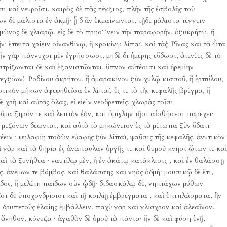
σι καὶ νευροῖσι.
καιρὸς δὲ πᾶς τέγξιος, πλὴν τῆς ἐσβολῆς τοῦ
ν δὲ μάλιστα ἐν ἀκμῇ· ᾗ δ ἂν ἐκμαίνωνται, τῇδε μάλιστα τέγγειν
ιμῶνος δὲ χλιαρῷ.
εἰς δὲ τὸ πρηο¨´νειν τὴν παραφορὴν, ὀξυκρήτῳ, ἢ
 ἔπειτα χρίειν οἰνανθίνῳ, ἢ κροκίνῳ λίπαϊ, καὶ τὰς Ῥῖνας καὶ τὰ ὦτα
ἢν γὰρ πάννυχοι μὲν ἐγρήσσωσι, μηδὲ δι ἡμέρης εὕδωσι, ἀτενέες δὲ τὸ
τρίζωνται δὲ καὶ ἐξανιστῶνται, ὕπνον αὐτέοισι καὶ ἠρεμίην
τεγξίων, Ῥοδίνου ἀκρήτου, ἢ ἀμαρακίνου ξὺν χυλῷ κισσοῦ, ἢ ἑρπύλου,
τικὸν μήκων ἀφεψηθεῖσα ἐν λίπαϊ, ἔς τε τὸ τῆς κεφαλῆς βρέγμα, ἢ
χρὴ καὶ αὐτὰς ὅλας, εἰ εἰε῀ν νεοδρεπεῖς, χλωρὰς τοῖσι
εῦμα ξηρόν τε καὶ λεπτὸν ἐὸν, και ὀμίχλην τῇσι αἰσθήσεσι παρέχει·
ὲ μεζόνων δέωνται, καὶ αὐτὸ τὸ μηκώνειον ἐς τὰ μέτωπα ξὺν ὕδατι
γχέειν · ψηλαφίη ποδῶν εὐαφὴς ξὺν λίπαϊ, ψαῦσις τῆς κεφαλῆς, ἀνυτικὸν
ὶ γὰρ καὶ τὰ θηρία ἐς ἀνάπαυλαν ὀργῆς τε καὶ θυμοῦ κνήσι ὤτων τε καὶ
ὶ τὰ ξυνήθεα · ναυτίλῳ μὲν, ἡ ἐν ἀκάτῳ κατάκλισις , καὶ ἐν θαλάσσῃ
, ἀνέμων τε βόμβος, καὶ θαλάσσης καὶ νηὸς ὀδμή· μουσικῷ δὲ ἔτι,
τίδος, ἢ μελέτη παίδων σὺν ᾠδῇ· διδασκάλῳ δὲ, νηπιάχων μύθων
σι δὲ ὑποχονδρίοισι καὶ τῇ κοιλίῃ ἐμβρέγματα , καὶ ἐπιπλάσματα, ἢν
 δρυπετοῦς ἐλαίης ἐμβάλλειν.
παχὺ γὰρ καὶ γλίσχρον καὶ ἀλεαῖνον.
ἄνηθον, κόνυζα · ἀγαθὸν δὲ ὁμοῦ τὰ πάντα· ἢν δὲ καὶ φύση ἐνῇ,