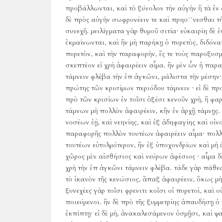
προβάλλωνται, καὶ τὸ ξύνολον τὴν αὐγὴν ἢ τὰ ἐν α
δὲ πρὸς αὐγὴν σωφρονέειν τε καὶ πρηο¨´νεσθαι 
συνεχῆ.
μειλίγματα γὰρ θυμοῦ σιτία· εὐκαιρίη δὲ 
ἐκμαίνωνται, καὶ ἢν μὴ παρήκῃ ὁ πυρετὸς, διδόνα
πυρετὸν, καὶ τὴν παραφορὴν, ἔς τε τοὺς παροξυσμ
σκεπτέον εἰ χρὴ ἀφαιρέειν αἷμα.
ἢν μὲν ὦν ἡ παρα
τάμνειν φλέβα τὴν ἐπ ἀγκῶνι, μάλιστα τὴν μέσην· 
πρώτης τῶν κρισίμων περιόδου τάμνειν · εἰ δὲ πρ
πρὸ τῶν κρισίων ἐν τοῖσι ὀξέσι κενοῦν χρὴ, ἢ φαρ
τάμνων μὴ πολλὸν ἀφαιρέειν, κἢν ἐν ἀρχῇ τάμνῃς.
νοσέων ἐῄ, καὶ νεηνίης, καὶ ἐξ ἀδηφαγίης καὶ οἰνο
παραφορῆς πολλὸν τουτέων ἀφαιρέειν αἷμα· πολλὸν 
τουτέων εὐτολμότερον, ἢν ἐξ ὑποχονδρίων καὶ μὴ 
χῶρος μὲν αἰσθήσιος καὶ νεύρων ἀφέσιος · αἷμα δὲ
χρὴ τὴν ἐπ ἀγκῶνι τάμνειν φλέβα.
τάδε γὰρ πάθεα
τὸ ἱκανὸν τῆς κενώσιος, ἅπαξ ἀφαιρέειν, ὅκως μὴ
ξυνεχέες γὰρ τοῖσι φρενιτι κοῖσι οἱ πυρετοὶ, καὶ
ποιεύμενοι.
ἢν δὲ πρὸ τῆς ξυμμετρίης ἀπαυδήσῃ ὁ
ἐκπίπτῃ· εἰ δὲ μὴ, ἀνακαλεσάμενον ὀσμῇσι, καὶ 