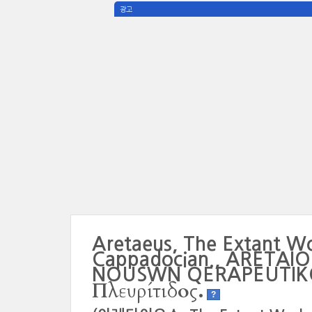
광고
Aretaeus, The Extant Wo
Cappadocian., ARET
NOUSWN QERAPEUTIK
Πλευρίτιδος.
?