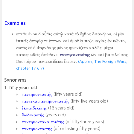
Examples
ἐπιθεμένου δ αὖθις αὐτῷ κατὰ τὸ ἔχθος Ἀσάνδρου, οἱ μὲν
ἱππεῖς ἀπορίᾳ τε ἵππων καὶ ἀμαθίᾳ πεζομαχίας ἐνικῶντο,
αὐτὸς δὲ ὁ Φαρνάκης μόνος ἠγωνίζετο καλῶς, μέχρι
κατατρωθεὶς ἀπέθανε,
πεντηκοντούτης
ὢν καὶ βασιλεύσας
Βοσπόρου πεντεκαίδεκα ἔτεσιν.
(Appian, The Foreign Wars,
chapter 17 6:7)
Synonyms
fifty years old
πεντηκονταετής
(fifty years old)
πεντεκαιπεντηκονταετής
(fifty-five years old)
ἑκκαιδεκέτης
(16 years old)
δωδεκαετής
(years old)
πεντηκοντακαιτριέτης
(of fifty-three years)
πεντηκονταετής
(of or lasting fifty years;)