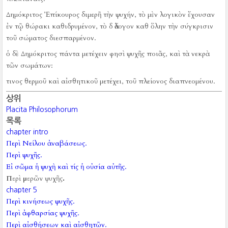
Δημόκριτος Ἐπίκουρος διμερῆ τὴν ψυχήν, τὸ μὲν λογικὸν ἔχουσαν
ἐν τῷ θώρακι καθιδρυμένον, τὸ δ ἄλογον καθ ὅλην τὴν σύγκρισιν
τοῦ σώματος διεσπαρμένον.
ὁ δὲ Δημόκριτος πάντα μετέχειν φησὶ ψυχῆς ποιᾶς, καὶ τὰ νεκρὰ
τῶν σωμάτων:
τινος θερμοῦ καὶ αἰσθητικοῦ μετέχει, τοῦ πλείονος διαπνεομένου.
상위
Placita Philosophorum
목록
chapter intro
Περὶ Νείλου ἀναβάσεως.
Περὶ ψυχῆς.
Εἰ σῶμα ἡ ψυχὴ καὶ τίς ἡ οὐσία αὐτῆς.
Περὶ μερῶν ψυχῆς.
chapter 5
Περὶ κινήσεως ψυχῆς.
Περὶ ἀφθαρσίας ψυχῆς.
Περὶ αἰσθήσεων καὶ αἰσθητῶν.