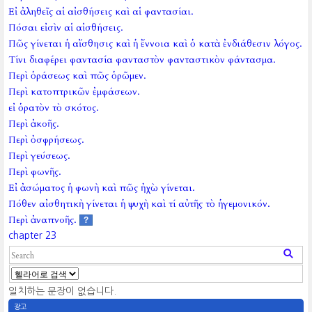
Εἰ ἀληθεῖς αἱ αἰσθήσεις καὶ αἱ φαντασίαι.
Πόσαι εἰσὶν αἱ αἰσθήσεις.
Πῶς γίνεται ἡ αἴσθησις καὶ ἡ ἔννοια καὶ ὁ κατὰ ἐνδιάθεσιν λόγος.
Τίνι διαφέρει φαντασία φανταστὸν φανταστικὸν φάντασμα.
Περὶ ὁράσεως καὶ πῶς ὁρῶμεν.
Περὶ κατοπτρικῶν ἐμφάσεων.
εἰ ὁρατὸν τὸ σκότος.
Περὶ ἀκοῆς.
Περὶ ὀσφρήσεως.
Περὶ γεύσεως.
Περὶ φωνῆς.
Εἰ ἀσώματος ἡ φωνὴ καὶ πῶς ἠχὼ γίνεται.
Πόθεν αἰσθητικὴ γίνεται ἡ ψυχὴ καὶ τί αὐτῆς τὸ ἡγεμονικόν.
Περὶ ἀναπνοῆς.
?
chapter 23
일치하는 문장이 없습니다.
광고