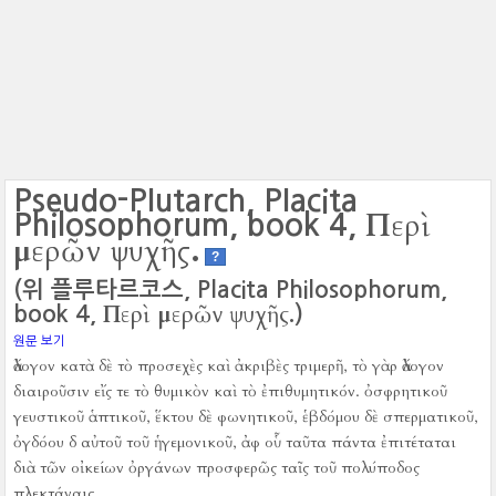
Pseudo-Plutarch, Placita
Περὶ
Philosophorum, book 4,
μερῶν ψυχῆς.
?
(위 플루타르코스, Placita Philosophorum,
Περὶ μερῶν ψυχῆς.
book 4,
)
원문 보기
ἄλογον κατὰ δὲ τὸ προσεχὲς καὶ ἀκριβὲς τριμερῆ, τὸ γὰρ ἄλογον
διαιροῦσιν εἴς τε τὸ θυμικὸν καὶ τὸ ἐπιθυμητικόν.
ὀσφρητικοῦ
γευστικοῦ ἁπτικοῦ, ἕκτου δὲ φωνητικοῦ, ἑβδόμου δὲ σπερματικοῦ,
ὀγδόου δ αὐτοῦ τοῦ ἡγεμονικοῦ, ἀφ οὗ ταῦτα πάντα ἐπιτέταται
διὰ τῶν οἰκείων ὀργάνων προσφερῶς ταῖς τοῦ πολύποδος
πλεκτάναις.