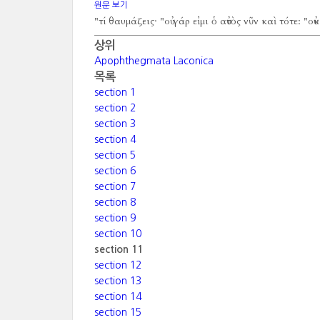
원문 보기
"τί θαυμάζεις·
"οὐ γάρ εἰμι ὁ αὐτὸς νῦν καὶ τότε:
"οὐ
상위
Apophthegmata Laconica
목록
section 1
section 2
section 3
section 4
section 5
section 6
section 7
section 8
section 9
section 10
section 11
section 12
section 13
section 14
section 15