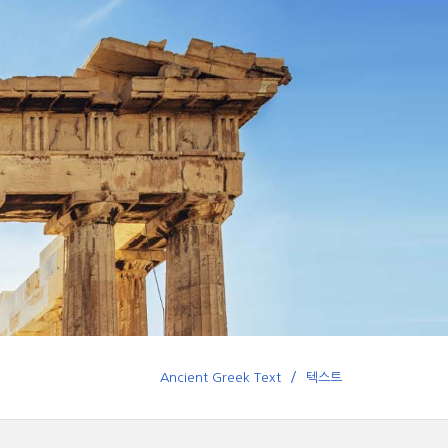
Ancient Greek Text
텍스트