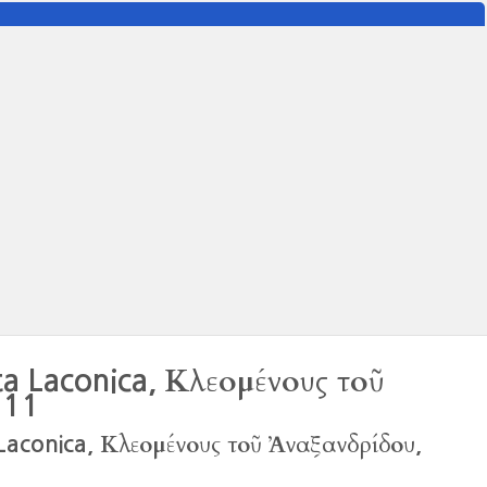
Κλεομένους τοῦ
a Laconica,
 11
Κλεομένους τοῦ Ἀναξανδρίδου
aconica,
,