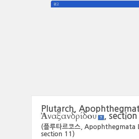
광고
Plutarch, Apophthegmat
Ἀναξανδρίδου
, section
?
(플루타르코스, Apophthegmata L
section 11)