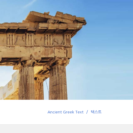
Ancient Greek Text
텍스트