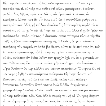
Εἰρήνης δέσμ ἀναλῦσαι, ἀλλὰ τόδε πρότερον - τοῖσδ ἁλσί γε
παστέα ταυτί.
οὐ γάρ πω τοῦτ ἐστὶ φίλον μακάρεσσι θεοῖσιν,
φυλόπιδος λῆξαι, πρίν κεν λύκος οἶν ὑμεναιοῖ.
καὶ πῶς ὦ
κατάρατε λύκος ποτ ἂν οἶν ὑμεναιοῖ·
ὡς ἡ σφονδύλη φεύγουσα
πονηρότατον βδεῖ, χἠ κώδων ἀκαλανθὶς ἐπειγομένη τυφλὰ τίκτει,
τουτάκις οὔπω χρῆν τὴν εἰρήνην πεποιῆσθαι.
ἀλλὰ τί χρῆν ἡμᾶς·
οὐ
παύσασθαι πολεμοῦντας, ἢ διακαυνιάσαι πότεροι κλαυσούμεθα
μεῖζον, ἐξὸν σπεισαμένοις κοινῇ τῆς Ἑλλάδος ἄρχειν·
οὔποτε
ποιήσεις τὸν καρκίνον ὀρθὰ βαδίζειν.
οὔποτε δειπνήσεις ἔτι τοῦ
λοιποῦ ν πρυτανείῳ, οὐδ ἐπὶ τῷ πραχθέντι ποιήσεις ὕστερον
οὐδέν.
οὐδέποτ ἂν θείης λεῖον τὸν τραχὺν ἐχῖνον.
ἆρα φενακίζων
ποτ Ἀθηναίους ἔτι παύσει·
ποῖον γὰρ κατὰ χρησμὸν ἐκαύσατε
μῆρα θεοῖσιν·
ὅνπερ κάλλιστον δήπου πεποίηκεν Ὅμηρος:
ὣς οἱ
μὲν νέφος ἐχθρὸν ἀπωσάμενοι πολέμοιο Εἰρήνην εἵλοντο καὶ
ἱδρύσανθ ἱερείῳ.
αὐτὰρ ἐπεὶ κατὰ μῆρ ἐκάη καὶ σπλάγχν
ἐπάσαντο, ἔσπενδον δεπάεσσιν:
ἐγὼ δ ὁδὸν ἡγεμόνευον:
χρησμολόγῳ δ οὐδεὶς ἐδίδου κώθωνα φαεινόν.
οὐ μετέχω τούτων:
οὐ γὰρ ταῦτ εἶπε Σίβυλλα.
ἀλλ ὁ σοφός τοι νὴ Δί Ὅμηρος δεξιὸν
εἶπεν:
ἀφρήτωρ ἀθέμιστος ἀνέστιός ἐστιν ἐκεῖνος, ὃς πολέμου