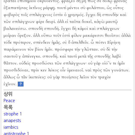
ἔραται ἐπιδημίου ὀκρυόεντος.
φράζεο δὴ μή πώς σε δόλῳ φρένας
ἐξαπατήσας ἰκτῖνος μάρψῃ.
τουτὶ μέντοι σὺ φυλάττου, ὡς οὗτος
φοβερὸς τοῖς σπλάγχνοις ἐστὶν ὁ χρησμός.
ἔγχει δὴ σπονδὴν καὶ
τῶν σπλάγχνων φέρε δευρί.
ἀλλ εἰ ταῦτα δοκεῖ, κἀγὼ μαυτῷ
βαλανεύσω.
σπονδὴ σπονδή.
ἔγχει δὴ κἀμοὶ καὶ σπλάγχνων
μοῖραν ὄρεξον.
ἀλλ οὔπω τοῦτ ἐστὶ φίλον μακάρεσσι θεοῖσιν:
ἀλλὰ
τόδε πρότερον, σπένδειν ἡμᾶς, σὲ δ ἀπελθεῖν.
ὦ πότνι Εἰρήνη
παράμεινον τὸν βίον ἡμῖν.
πρόσφερε τὴν γλῶτταν.
σὺ δὲ τὴν
σαυτοῦ γ ἀπένεγκε.
σπονδή.
καὶ ταυτὶ μετὰ τῆς σπονδῆς λαβὲ
θᾶττον.
οὐδεὶς προσδώσει τῶν σπλάγχνων·
οὐ γὰρ οἱό῀ν τε ἡμῖν
προσδιδόναι, πρίν κεν λύκος οἶν ὑμεναιοῖ.
ναὶ πρὸς τῶν γονάτων.
ἄλλως ὦ τᾶν ἱκετεύεις:
οὐ γὰρ ποιήσεις λεῖον τὸν τραχὺν
ἐχῖνον.
?
상위
Peace
목록
strophe 1
anapests
iambics
antistrophe 1