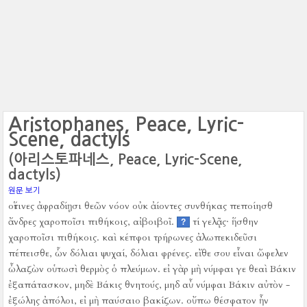
Aristophanes, Peace, Lyric-
Scene, dactyls
(아리스토파네스, Peace, Lyric-Scene,
dactyls)
원문 보기
οἵτινες ἀφραδίῃσι θεῶν νόον οὐκ ἀίοντες συνθήκας πεποίησθ
ἄνδρες χαροποῖσι πιθήκοις, αἰβοιβοῖ.
τί γελᾷς·
ἥσθην
?
χαροποῖσι πιθήκοις.
καὶ κέπφοι τρήρωνες ἀλωπεκιδεῦσι
πέπεισθε, ὧν δόλιαι ψυχαί, δόλιαι φρένες.
εἴθε σου εἶναι ὤφελεν
ὦλαζὼν οὑτωσὶ θερμὸς ὁ πλεύμων.
εἰ γὰρ μὴ νύμφαι γε θεαὶ Βάκιν
ἐξαπάτασκον, μηδὲ Βάκις θνητούς, μηδ αὖ νύμφαι Βάκιν αὐτὸν -
ἐξώλης ἀπόλοι, εἰ μὴ παύσαιο βακίζων.
οὔπω θέσφατον ἦν