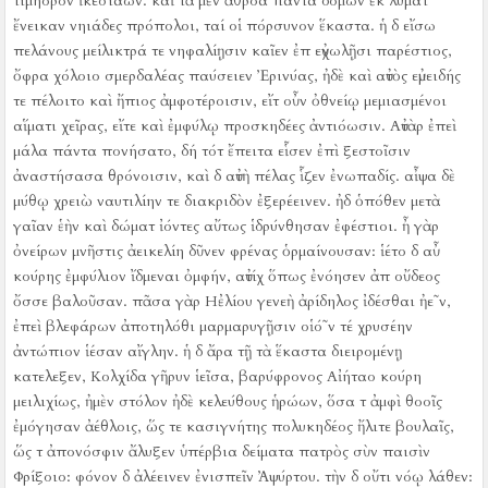
τιμήορον ἱκεσιάων.
καὶ τὰ μὲν ἀθρόα πάντα δόμων ἐκ λύματ
ἔνεικαν νηιάδες πρόπολοι, ταί οἱ πόρσυνον ἕκαστα.
ἡ δ εἴσω
πελάνους μείλικτρά τε νηφαλίῃσιν καῖεν ἐπ εὐχωλῇσι παρέστιος,
ὄφρα χόλοιο σμερδαλέας παύσειεν Ἐρινύας, ἠδὲ καὶ αὐτὸς εὐμειδής
τε πέλοιτο καὶ ἤπιος ἀμφοτέροισιν, εἴτ οὖν ὀθνείῳ μεμιασμένοι
αἵματι χεῖρας, εἴτε καὶ ἐμφύλῳ προσκηδέες ἀντιόωσιν.
Αὐτὰρ ἐπεὶ
μάλα πάντα πονήσατο, δή τότ ἔπειτα εἷσεν ἐπὶ ξεστοῖσιν
ἀναστήσασα θρόνοισιν, καὶ δ αὐτὴ πέλας ἷζεν ἐνωπαδίς.
αἶψα δὲ
μύθῳ χρειὼ ναυτιλίην τε διακριδὸν ἐξερέεινεν.
ἠδ ὁπόθεν μετὰ
γαῖαν ἑὴν καὶ δώματ ἰόντες αὔτως ἱδρύνθησαν ἐφέστιοι.
ἦ γὰρ
ὀνείρων μνῆστις ἀεικελίη δῦνεν φρένας ὁρμαίνουσαν:
ἱέτο δ αὖ
κούρης ἐμφύλιον ἴδμεναι ὀμφήν, αὐτίχ ὅπως ἐνόησεν ἀπ οὔδεος
ὄσσε βαλοῦσαν.
πᾶσα γὰρ Ηἐλίου γενεὴ ἀρίδηλος ἰδέσθαι ἠε῀ν,
ἐπεὶ βλεφάρων ἀποτηλόθι μαρμαρυγῇσιν οἱό῀ν τέ χρυσέην
ἀντώπιον ἱέσαν αἴγλην.
ἡ δ ἄρα τῇ τὰ ἕκαστα διειρομένῃ
κατελεξεν, Κολχίδα γῆρυν ἱεῖσα, βαρύφρονος Αἰήταο κούρη
μειλιχίως, ἠμὲν στόλον ἠδὲ κελεύθους ἡρώων, ὅσα τ ἀμφὶ θοοῖς
ἐμόγησαν ἀέθλοις, ὥς τε κασιγνήτης πολυκηδέος ἤλιτε βουλαῖς,
ὥς τ ἀπονόσφιν ἄλυξεν ὑπέρβια δείματα πατρὸς σὺν παισὶν
Φρίξοιο:
φόνον δ ἀλέεινεν ἐνισπεῖν Ἀψύρτου.
τὴν δ οὔτι νόῳ λάθεν: