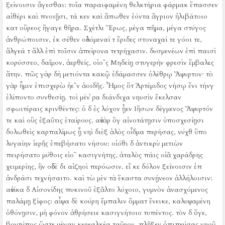
ξείνοισιν ἄγεσθαι:
τοῖα παραιφαμένη θελκτήρια φάρμακ ἔπασσεν
αἰθέρι καὶ πνοιῇσι, τά κεν καὶ ἄπωθεν ἐόντα ἄγριον ἠλιβάτοιο
κατ οὔρεος ἤγαγε θῆρα.
Σχέτλι Ἔρως, μέγα πῆμα, μέγα στύγος
ἀνθρώποισιν, ἐκ σέθεν οὐλόμεναί τ ἔριδες στοναχαί τε γόοι τε,
ἄλγεά τ ἄλλ ἐπὶ τοῖσιν ἀπείρονα τετρήχασιν.
δυσμενέων ἐπὶ παισὶ
κορύσσεο, δαῖμον, ἀερθείς, οἱο῀ς Μηδείῃ στυγερὴν φρεσὶν ἔμβαλες
ἄτην.
πῶς γὰρ δὴ μετιόντα κακῷ ἐδάμασσεν ὀλέθρῳ Ἄψυρτον·
τὸ
γὰρ ἧμιν ἐπισχερὼ ἠε῀ν ἀοιδῆς.
Ἦμος ὅτ Ἀρτέμιδος νήσῳ ἔνι τήνγ
ἐλίποντο συνθεσίῃ.
τοὶ μέν ῥα διάνδιχα νηυσὶν ἔκελσαν
σφωιτέραις κρινθέντες:
ὁ δ ἐς λόχον ᾖεν Ιἤσων δέγμενος Ἄψυρτόν
τε καὶ οὓς ἐξαῦτις ἑταίρους.
αὐτὰρ ὅγ αἰνοτάτῃσιν ὑποσχεσίῃσι
δολωθεὶς καρπαλίμως ᾗ νηὶ διὲξ ἁλὸς οἶδμα περήσας, νύχθ ὕπο
λυγαίην ἱερῆς ἐπεβήσατο νήσου:
οἰόθι δ ἀντικρὺ μετιὼν
πειρήσατο μύθοις εἱο῀ κασιγνήτης, ἀταλὸς πάις οἱᾶ χαράδρης
χειμερίης, ἣν οὐδὲ δι αἰζηοὶ περόωσιν.
εἴ κε δόλον ξείνοισιν ἐπ
ἀνδράσι τεχνήσαιτο.
καὶ τὼ μὲν τὰ ἕκαστα συνῄνεον ἀλλήλοισιν:
αὐτίκα δ Αἰσονίδης πυκινοῦ ἐξᾶλτο λόχοιο, γυμνὸν ἀνασχόμενος
παλάμῃ ξίφος:
αἶψα δὲ κούρη ἔμπαλιν ὄμματ ἔνεικε, καλυψαμένη
ὀθόνῃσιν, μὴ φόνον ἀθρήσειε κασιγνήτοιο τυπέντος.
τὸν δ ὅγε,
βουτύπος ὥστε μέγαν κερεαλκέα ταῦρον, πλῆξεν ὀπιπεύσας νηοῦ