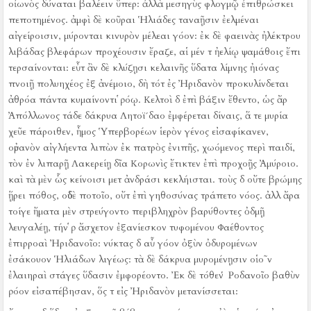
οἰωνὸς δύναται βαλέειν ὕπερ:
ἀλλὰ μεσηγὺς φλογμῷ ἐπιθρώσκει
πεποτημένος.
ἀμφὶ δὲ κοῦραι Ἡλιάδες ταναῇσιν ἐελμέναι
αἰγείροισιν, μύρονται κινυρὸν μέλεαι γόον:
ἐκ δὲ φαεινὰς ἠλέκτρου
λιβάδας βλεφάρων προχέουσιν ἔραζε, αἱ μέν τ ἠελίῳ ψαμάθοις ἔπι
τερσαίνονται:
εὖτ ἂν δὲ κλύζῃσι κελαινῆς ὕδατα λίμνης ἠιόνας
πνοιῇ πολυηχέος ἐξ ἀνέμοιο, δὴ τότ ἐς Ἠριδανὸν προκυλίνδεται
ἀθρόα πάντα κυμαίνοντι ῥόῳ.
Κελτοὶ δ ἐπὶ βάξιν ἔθεντο, ὡς ἄρ
Ἀπόλλωνος τάδε δάκρυα Λητοϊ´δαο ἐμφέρεται δίναις, ἅ τε μυρία
χεῦε πάροιθεν, ἦμος Ὑπερβορέων ἱερὸν γένος εἰσαφίκανεν,
οὐρανὸν αἰγλήεντα λιπὼν ἐκ πατρὸς ἐνιπῆς, χωόμενος περὶ παιδί,
τὸν ἐν λιπαρῇ Λακερείῃ δῖα Κορωνὶς ἔτικτεν ἐπὶ προχοῇς Ἀμύροιο.
καὶ τὰ μὲν ὧς κείνοισι μετ ἀνδράσι κεκλήισται.
τοὺς δ οὔτε βρώμης
ᾕρει πόθος, οὐδὲ ποτοῖο, οὔτ ἐπὶ γηθοσύνας τράπετο νόος.
ἀλλ ἄρα
τοίγε ἤματα μὲν στρεύγοντο περιβληχρὸν βαρύθοντες ὀδμῇ
λευγαλέῃ, τήν ῥ ἄσχετον ἐξανίεσκον τυφομένου Φαέθοντος
ἐπιρροαὶ Ἠριδανοῖο:
νύκτας δ αὖ γόον ὀξὺν ὀδυρομένων
ἐσάκουον Ἡλιάδων λιγέως:
τὰ δὲ δάκρυα μυρομένῃσιν οἱο῀ν
ἐλαιηραὶ στάγες ὕδασιν ἐμφορέοντο.
Ἐκ δὲ τόθεν Ῥοδανοῖο βαθὺν
ῥόον εἰσαπέβησαν, ὅς τ εἰς Ἠριδανὸν μετανίσσεται: