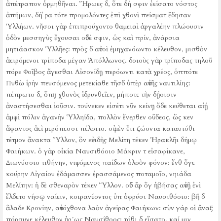
ἀπέτραπον ὁρμηθῆναι.
Ἥρωες δ, ὅτε δή σφιν ἐείσατο νόστος
ἀπήμων, δή ῥα τότε προμολόντες ἐπὶ χθονὶ πείσματ ἔδησαν
Ὑλλήων.
νῆσοι γὰρ ἐπιπρούχοντο θαμειαὶ ἀργαλέην πλώουσιν
ὁδὸν μεσσηγὺς ἔχουσαι οὐδέ σφιν, ὡς καὶ πρίν, ἀνάρσια
μητιάασκον Ὑλλῆες:
πρὸς δ αὐτοὶ ἐμηχανόωντο κέλευθον, μισθὸν
ἀειρόμενοι τρίποδα μέγαν Ἀπόλλωνος.
δοιοὺς γὰρ τρίποδας τηλοῦ
πόρε Φοῖβος ἄγεσθαι Αἰσονίδῃ περόωντι κατὰ χρέος, ὁππότε
Πυθὼ ἱρὴν πευσόμενος μετεκίαθε τῆσδ ὑπὲρ αὐτῆς ναυτιλίης:
πέπρωτο δ, ὅπῃ χθονὸς ἱδρυνθεῖεν, μήποτε τὴν δῄοισιν
ἀναστήσεσθαι ἰοῦσιν.
τούνεκεν εἰσέτι νῦν κείνῃ ὅδε κεύθεται αἰῄ
ἀμφὶ πόλιν ἀγανὴν Ὑλληίδα, πολλὸν ἔνερθεν οὔδεος, ὥς κεν
ἄφαντος ἀεὶ μερόπεσσι πέλοιτο.
οὐ μὲν ἔτι ζώοντα καταυτόθι
τέτμον ἄνακτα Ὕλλον, ὃν εὐειδὴς Μελίτη τέκεν Ἡρακλῆι δήμῳ
Φαιήκων.
ὁ γὰρ οἰκία Ναυσιθόοιο Μάκριν τ εἰσαφίκανε,
Διωνύσοιο τιθήνην, νιψόμενος παίδων ὀλοὸν φόνον:
ἔνθ ὅγε
κούρην Αἰγαίου ἐδάμασσεν ἐρασσάμενος ποταμοῖο, νηιάδα
Μελίτην:
ἡ δὲ σθεναρὸν τέκεν Ὕλλον.
οὐδ ἄρ ὅγ ἡβήσας αὐτῇ ἐνὶ
ἔλδετο νήσῳ ναίειν, κοιρανέοντος ὑπ ὀφρύσι Ναυσιθόοιο:
βῆ δ
ἅλαδε Κρονίην, αὐτόχθονα λαὸν ἀγείρας Φαιήκων:
σὺν γάρ οἱ ἄναξ
πόρσυνε κέλευθον ἡρ´ως Ναυσίθοος:
τόθι δ εἵσατο, καί μιν