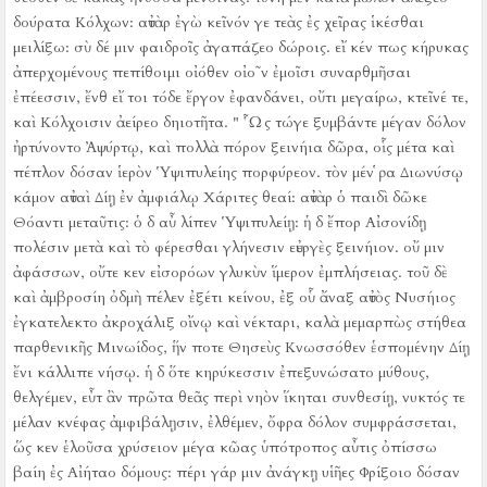
δούρατα Κόλχων:
αὐτὰρ ἐγὼ κεῖνόν γε τεὰς ἐς χεῖρας ἱκέσθαι
μειλίξω:
σὺ δέ μιν φαιδροῖς ἀγαπάζεο δώροις.
εἴ κέν πως κήρυκας
ἀπερχομένους πεπίθοιμι οἰόθεν οἰο῀ν ἐμοῖσι συναρθμῆσαι
ἐπέεσσιν, ἔνθ εἴ τοι τόδε ἔργον ἐφανδάνει, οὔτι μεγαίρω, κτεῖνέ τε,
καὶ Κόλχοισιν ἀείρεο δηιοτῆτα.
" Ὧς τώγε ξυμβάντε μέγαν δόλον
ἠρτύνοντο Ἀψύρτῳ, καὶ πολλὰ πόρον ξεινήια δῶρα, οἷς μέτα καὶ
πέπλον δόσαν ἱερὸν Ὑψιπυλείης πορφύρεον.
τὸν μέν ῥα Διωνύσῳ
κάμον αὐταὶ Δίῃ ἐν ἀμφιάλῳ Χάριτες θεαί:
αὐτὰρ ὁ παιδὶ δῶκε
Θόαντι μεταῦτις:
ὁ δ αὖ λίπεν Ὑψιπυλείῃ:
ἡ δ ἔπορ Αἰσονίδῃ
πολέσιν μετὰ καὶ τὸ φέρεσθαι γλήνεσιν εὐεργὲς ξεινήιον.
οὔ μιν
ἀφάσσων, οὔτε κεν εἰσορόων γλυκὺν ἵμερον ἐμπλήσειας.
τοῦ δὲ
καὶ ἀμβροσίη ὀδμὴ πέλεν ἐξέτι κείνου, ἐξ οὗ ἄναξ αὐτὸς Νυσήιος
ἐγκατελεκτο ἀκροχάλιξ οἴνῳ καὶ νέκταρι, καλὰ μεμαρπὼς στήθεα
παρθενικῆς Μινωίδος, ἥν ποτε Θησεὺς Κνωσσόθεν ἑσπομένην Δίῃ
ἔνι κάλλιπε νήσῳ.
ἡ δ ὅτε κηρύκεσσιν ἐπεξυνώσατο μύθους,
θελγέμεν, εὖτ ἂν πρῶτα θεᾶς περὶ νηὸν ἵκηται συνθεσίῃ, νυκτός τε
μέλαν κνέφας ἀμφιβάλῃσιν, ἐλθέμεν, ὄφρα δόλον συμφράσσεται,
ὥς κεν ἑλοῦσα χρύσειον μέγα κῶας ὑπότροπος αὖτις ὀπίσσω
βαίη ἐς Αἰήταο δόμους:
πέρι γάρ μιν ἀνάγκῃ υἱῆες Φρίξοιο δόσαν