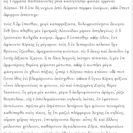
εἴς τ ὄμματα παπταίνοντες ῥεῖα κασιγνήτην φάσαν ἔμμεναι
Αἰήταο.
Ἡ δ ὅτε δὴ νυχίων ἀπὸ δείματα πέμψεν ὀνείρων, αὐτίκ ἔπειτ
ἄψορρον ἀπέστιχε:
τοὺς δ ἅμ ἕπεσθαι, χειρὶ καταρρέξασα, δολοφροσύνῃσιν ἄνωγεν.
ἔνθ ἤτοι πληθὺς μὲν ἐφετμαῖς Αἰσονίδαο μίμνεν ἀπηλεγέως:
ὁ δ
ἐρύσσατο Κολχίδα κούρην.
ἄμφω δ ἑσπέσθην αὐτὴν ὁδόν, ἔστ
ἀφίκοντο Κίρκης ἐς μέγαρον:
τοὺς δ ἐν λιπαροῖσι κέλευεν ἥγε
θρόνοις ἕζεσθαι, ἀμηχανέουσα κιόντων.
τὼ δ ἄνεῳ καὶ ἄναυδοι ἐφ
ἑστίῃ ἀίξαντε ἵζανον, ἥ τε δίκη λυγροῖς ἱκέτῃσι τέτυκται, ἡ μὲν ἐπ
ἀμφοτέραις θεμένη χείρεσσι μέτωπα, αὐτὰρ ὁ κωπῆεν μέγα
φάσγανον ἐν χθονὶ πήξας, ᾧπέρ τ Αἰήταο πάιν κτάνεν:
οὐδέ ποτ
ὄσσε ἰθὺς ἐνὶ βλεφάροισιν ἀνέσχεθον.
αὐτίκα δ ἔγνω Κίρκη φύξιον
οἶτον ἀλιτροσύνας τε φόνοιο.
τῶ καὶ ὀπιζομένη Ζηνὸς θέμιν
Ἱκεσίοιο, ὃς μέγα μὲν κοτέει, μέγα δ ἀνδροφόνοισιν ἀρήγει, ῥέζε
θυηπολίην, οἱῄ τ ἀπολυμαίνονται νηλειεῖς ἱκέται, ὅτ ἐφέστιοι
ἀντιόωσιν.
πρῶτα μὲν ἀτρέπτοιο λυτήριον ἥγε φόνοιο τειναμένη
καθύπερθε συὸς τέκος, ἧς ἔτι μαζοὶ πλήμμυρον λοχίης ἐκ νηδύος,
αἵματι χεῖρας τέγγεν, ἐπιτμήγουσα δέρην:
αὖτις δὲ καὶ ἄλλοις
μείλισσεν χύτλοισι, καθάρσιον ἀγκαλέουσα Ζῆνα, παλαμναίων