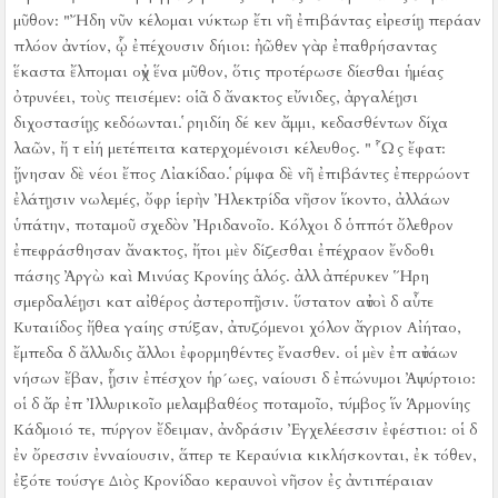
μῦθον:
"Ἤδη νῦν κέλομαι νύκτωρ ἔτι νῆ ἐπιβάντας εἰρεσίῃ περάαν
πλόον ἀντίον, ᾧ ἐπέχουσιν δήιοι:
ἠῶθεν γὰρ ἐπαθρήσαντας
ἕκαστα ἔλπομαι οὐχ ἕνα μῦθον, ὅτις προτέρωσε δίεσθαι ἡμέας
ὀτρυνέει, τοὺς πεισέμεν:
οἱᾶ δ ἄνακτος εὔνιδες, ἀργαλέῃσι
διχοστασίῃς κεδόωνται.
ῥηιδίη δέ κεν ἄμμι, κεδασθέντων δίχα
λαῶν, ἤ τ εἰή μετέπειτα κατερχομένοισι κέλευθος.
" Ὧς ἔφατ:
ᾔνησαν δὲ νέοι ἔπος Λἰακίδαο.
ῥίμφα δὲ νῆ ἐπιβάντες ἐπερρώοντ
ἐλάτῃσιν νωλεμές, ὄφρ ἱερὴν Ἠλεκτρίδα νῆσον ἵκοντο, ἀλλάων
ὑπάτην, ποταμοῦ σχεδὸν Ἠριδανοῖο.
Κόλχοι δ ὁππότ ὄλεθρον
ἐπεφράσθησαν ἄνακτος, ἤτοι μὲν δίζεσθαι ἐπέχραον ἔνδοθι
πάσης Ἀργὼ καὶ Μινύας Κρονίης ἁλός.
ἀλλ ἀπέρυκεν Ἥρη
σμερδαλέῃσι κατ αἰθέρος ἀστεροπῇσιν.
ὕστατον αὐτοὶ δ αὖτε
Κυταιίδος ἤθεα γαίης στύξαν, ἀτυζόμενοι χόλον ἄγριον Αἰήταο,
ἔμπεδα δ ἄλλυδις ἄλλοι ἐφορμηθέντες ἔνασθεν.
οἱ μὲν ἐπ αὐτάων
νήσων ἔβαν, ᾗσιν ἐπέσχον ἡρ´ωες, ναίουσι δ ἐπώνυμοι Ἀψύρτοιο:
οἱ δ ἄρ ἐπ Ἰλλυρικοῖο μελαμβαθέος ποταμοῖο, τύμβος ἵν Ἁρμονίης
Κάδμοιό τε, πύργον ἔδειμαν, ἀνδράσιν Ἐγχελέεσσιν ἐφέστιοι:
οἱ δ
ἐν ὄρεσσιν ἐνναίουσιν, ἅπερ τε Κεραύνια κικλήσκονται, ἐκ τόθεν,
ἐξότε τούσγε Διὸς Κρονίδαο κεραυνοὶ νῆσον ἐς ἀντιπέραιαν