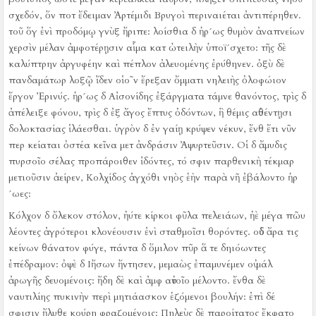
σχεδόν, ὅν ποτ ἔδειμαν Ἀρτέμιδι Βρυγοὶ περιναιέται ἀντιπέρηθεν.
τοῦ ὅγ ἐνὶ προδόμῳ γνὺξ ἤριπε:
λοίσθια δ ἡρ´ως θυμὸν ἀναπνείων
χερσὶν μέλαν ἀμφοτέρῃσιν αἷμα κατ ὠτειλὴν ὑποϊ´σχετο:
τῆς δὲ
καλύπτρην ἀργυφέην καὶ πέπλον ἀλευομένης ἐρύθηνεν.
ὀξὺ δὲ
πανδαμάτωρ λοξῷ ἴδεν οἱο῀ν ἔρεξαν ὄμματι νηλειὴς ὀλοφώιον
ἔργον Ἐρινύς.
ἡρ´ως δ Αἰσονίδης ἐξάργματα τάμνε θανόντος, τρὶς δ
ἀπέλειξε φόνου, τρὶς δ ἐξ ἄγος ἔπτυς ὀδόντων, ἣ θέμις αὐθέντῃσι
δολοκτασίας ἱλάεσθαι.
ὑγρὸν δ ἐν γαίῃ κρύψεν νέκυν, ἔνθ ἔτι νῦν
περ κείαται ὀστέα κεῖνα μετ ἀνδράσιν Ἀψυρτεῦσιν.
Οἱ δ ἄμυδις
πυρσοῖο σέλας προπάροιθεν ἰδόντες, τό σφιν παρθενικὴ τέκμαρ
μετιοῦσιν ἀείρεν, Κολχίδος ἀγχόθι νηὸς ἑὴν παρὰ νῆ ἐβάλοντο ἡρ
´ωες:
Κόλχον δ ὄλεκον στόλον, ἠύτε κίρκοι φῦλα πελειάων, ἠὲ μέγα πῶυ
λέοντες ἀγρότεροι κλονέουσιν ἐνὶ σταθμοῖσι θορόντες.
οὐδ ἄρα τις
κείνων θάνατον φύγε, πάντα δ ὅμιλον πῦρ ἅ τε δηιόωντες
ἐπέδραμον:
ὀψὲ δ Ιἤσων ἤντησεν, μεμαὼς ἐπαμυνέμεν οὐ μάλ
ἀρωγῆς δευομένοις:
ἤδη δὲ καὶ ἀμφ αὐτοῖο μέλοντο.
ἔνθα δὲ
ναυτιλίης πυκινὴν περὶ μητιάασκον ἑζόμενοι βουλήν:
ἐπὶ δέ
σφισιν ἤλυθε κούρη φραζομένοις:
Πηλεὺς δὲ παροίτατος ἔκφατο