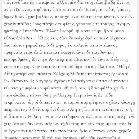
πόντονδ ἴμεν ἐκ ποταμοῖο.
ἀλλ οἱ μὲν διὰ νηός, ἀμοιβαδὶς ἀνέρος
ἀνὴρ ἑζόμενος, πηδοῖσιν ἐρέσσετε:
τοὶ δὲ βοείας ἀσπίδας ἡμίσεες,
δῄων θοὸν ἔχμα βολάων, προσχόμενοι νόστῳ ἐπαμύνετε.
νῦν δ ἐνὶ
χερσὶν παῖδας ἑοὺς πάτρην τε φίλην, γεραρούς τε τοκῆας ἴσχομεν:
ἡμετέρῃ δ ἐπερείδεται Ἑλλὰς ἐφορμῇ, ἠὲ κατηφείην, ἢ καὶ μέγα
κῦδος ἀρέσθαι.
" Ὧς φάτο, δῦνε δὲ τεύχε ἀρήια:
τοὶ δ ἰάχησαν
θεσπέσιον μεμαῶτες.
ὁ δὲ ξίφος ἐκ κολεοῖο σπασσάμενος
πρυμναῖα νεὼς ἀπὸ πείσματ ἔκοψεν.
ἄγχι δὲ παρθενικῆς
κεκορυθμένος ἰθυντῆρι Ἀγκαίῳ παρέβασκεν:
ἐπείγετο δ εἰρεσίῃ
νηῦς σπερχομένων ἄμοτον ποταμοῦ ἄφαρ ἐκτὸς ἐλάσσαι.
Ἤδη δ
Αἰήτῃ ὑπερήνορι πᾶσί τε Κόλχοις Μηδείης περίπυστος ἔρως καὶ
ἔργ ἐτέτυκτο.
ἐς δ ἀγορὴν ἀγέροντ ἐνὶ τεύχεσιν:
ὅσσα δέ πόντου
κύματα χειμερίοιο κορύσσεται ἐξ ἀνέμοιο, ἢ ὅσα φύλλα χαμᾶζε
περικλαδέος πέσεν ὕλης φυλλοχόῳ ἐνὶ μηνί--τίς ἂν τάδε
τεκμήραιτο·
ὧς οἱ ἀπειρέσιοι ποταμοῦ παρεμέτρεον ὄχθας, κλαγγῇ
μαιμώοντες:
ὁ δ εὐτύκτῳ ἐνὶ δίφρῳ Αἰήτης ἵπποισι μετέπρεπεν, οὕς
οἱ ὄπασσεν Ηἔλιος πνοιῇσιν ἐειδομένους ἀνέμοιο, σκαιῇ μέν ῥ᾿ ἐνὶ
χειρὶ σάκος δινωτὸν ἀείρων, τῇ δ ἑτέρῃ πεύκην περιμήκεα:
πὰρ δέ
οἱ ἔγχος ἀντικρὺ τετάνυστο πελώριον.
ἡνία δ ἵππων γέντο χεροῖν
Ἄψυρτος.
υπεκπρὸ δὲ πόντον ἔταμνεν νηῦς ἤδη κρατεροῖσιν