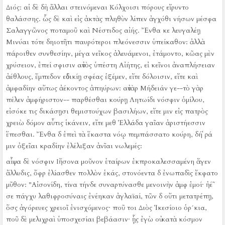
Διός:
αἱ δὲ δὴ ἄλλαι στεινόμεναι Κόλχοισι πόρους εἴρυντο
θαλάσσης.
ὧς δὲ καὶ εἰς ἀκτὰς πληθὺν λίπεν ἀγχόθι νήσων μέσφα
Σαλαγγῶνος ποταμοῦ καὶ Νέστιδος αἰής.
Ἔνθα κε λευγαλέῃ
Μινύαι τότε δηιοτῆτι παυρότεροι πλεόνεσσιν ὑπείκαθον:
ἀλλὰ
πάροιθεν συνθεσίην, μέγα νεῖκος ἀλευάμενοι, ἐτάμοντο, κῶας μὲν
χρύσειον, ἐπεί σφισιν αὐτὸς ὑπέστη Αἰήτης, εἰ κεῖνοι ἀναπλήσειαν
ἀέθλους, ἔμπεδον εὐδικίῃ σφέας ἑξέμεν, εἴτε δόλοισιν, εἴτε καὶ
ἀμφαδίην αὔτως ἀέκοντος ἀπηύρων:
αὐτὰρ Μήδειάν γε--τὸ γὰρ
πέλεν ἀμφήριστον-- παρθέσθαι κούρῃ Λητωίδι νόσφιν ὁμίλου,
εἰσόκε τις δικάσῃσι θεμιστούχων βασιλήων, εἴτε μιν εἰς πατρὸς
χρειὼ δόμον αὖτις ἱκάνειν, εἴτε μεθ Ἑλλάδα γαῖαν ἀριστήεσσιν
ἕπεσθαι.
Ἔνθα δ ἐπεὶ τὰ ἕκαστα νόῳ πεμπάσσατο κούρη, δή ῥά
μιν ὀξεῖαι κραδίην ἐλέλιξαν ἀνῖαι νωλεμές:
αἶψα δὲ νόσφιν Ιἤσονα μοῦνον ἑταίρων ἐκπροκαλεσσαμένη ἄγεν
ἄλλυδις, ὄφρ ἐλίασθεν πολλὸν ἑκάς, στονόεντα δ ἐνωπαδὶς ἔκφατο
μῦθον:
"Αἰσονίδη, τίνα τήνδε συναρτύνασθε μενοινὴν ἀμφ ἐμοί·
ἠέ῀
σε πάγχυ λαθιφροσύναις ἐνέηκαν ἀγλαϊαί, τῶν δ οὔτι μετατρέπῃ,
ὅσς ἀγόρευες χρειοῖ ἐνισχόμενος·
ποῦ τοι Διὸς Ἱκεσίοιο ὁρ´κια,
ποῦ δὲ μελιχραὶ ὑποσχεσίαι βεβάασιν·
ᾗς ἐγὼ οὐ κατὰ κόσμον