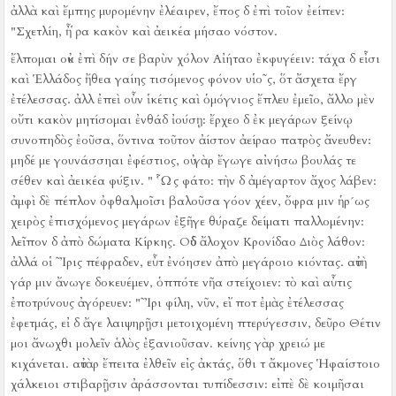
ἀλλὰ καὶ ἔμπης μυρομένην ἐλέαιρεν, ἔπος δ ἐπὶ τοῖον ἐείπεν:
"Σχετλίη, ἦ ῥα κακὸν καὶ ἀεικέα μήσαο νόστον.
ἔλπομαι οὐκ ἐπὶ δήν σε βαρὺν χόλον Αἰήταο ἐκφυγέειν:
τάχα δ εἶσι
καὶ Ἑλλάδος ἤθεα γαίης τισόμενος φόνον υἱο῀ς, ὅτ ἄσχετα ἔργ
ἐτέλεσσας.
ἀλλ ἐπεὶ οὖν ἱκέτις καὶ ὁμόγνιος ἔπλευ ἐμεῖο, ἄλλο μὲν
οὔτι κακὸν μητίσομαι ἐνθάδ ἰούσῃ:
ἔρχεο δ ἐκ μεγάρων ξείνῳ
συνοπηδὸς ἐοῦσα, ὅντινα τοῦτον ἀίστον ἀείραο πατρὸς ἄνευθεν:
μηδέ με γουνάσσηαι ἐφέστιος, οὐ γὰρ ἔγωγε αἰνήσω βουλάς τε
σέθεν καὶ ἀεικέα φύξιν.
" Ὧς φάτο:
τὴν δ ἀμέγαρτον ἄχος λάβεν:
ἀμφὶ δὲ πέπλον ὀφθαλμοῖσι βαλοῦσα γόον χέεν, ὄφρα μιν ἡρ´ως
χειρὸς ἐπισχόμενος μεγάρων ἐξῆγε θύραζε δείματι παλλομένην:
λεῖπον δ ἀπὸ δώματα Κίρκης.
Οὐδ ἄλοχον Κρονίδαο Διὸς λάθον:
ἀλλά οἱ ῀Ἰρις πέφραδεν, εὖτ ἐνόησεν ἀπὸ μεγάροιο κιόντας.
αὐτὴ
γάρ μιν ἄνωγε δοκευέμεν, ὁππότε νῆα στείχοιεν:
τὸ καὶ αὖτις
ἐποτρύνους ἀγόρευεν:
"῀Ἰρι φίλη, νῦν, εἴ ποτ ἐμὰς ἐτέλεσσας
ἐφετμάς, εἰ δ ἄγε λαιψηρῇσι μετοιχομένη πτερύγεσσιν, δεῦρο Θέτιν
μοι ἄνωχθι μολεῖν ἁλὸς ἐξανιοῦσαν.
κείνης γὰρ χρειώ με
κιχάνεται.
αὐτὰρ ἔπειτα ἐλθεῖν εἰς ἀκτάς, ὅθι τ ἄκμονες Ἡφαίστοιο
χάλκειοι στιβαρῇσιν ἀράσσονται τυπίδεσσιν:
εἰπὲ δὲ κοιμῆσαι