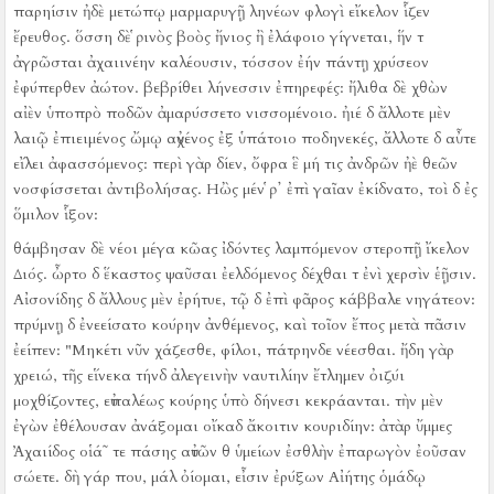
παρηίσιν ἠδὲ μετώπῳ μαρμαρυγῇ ληνέων φλογὶ εἴκελον ἷζεν
ἔρευθος.
ὅσση δὲ ῥινὸς βοὸς ἤνιος ἢ ἐλάφοιο γίγνεται, ἥν τ
ἀγρῶσται ἀχαιινέην καλέουσιν, τόσσον ἐήν πάντῃ χρύσεον
ἐφύπερθεν ἀώτον.
βεβρίθει λήνεσσιν ἐπηρεφές:
ἤλιθα δὲ χθὼν
αἰὲν ὑποπρὸ ποδῶν ἀμαρύσσετο νισσομένοιο.
ἠιέ δ ἄλλοτε μὲν
λαιῷ ἐπιειμένος ὤμῳ αὐχένος ἐξ ὑπάτοιο ποδηνεκές, ἄλλοτε δ αὖτε
εἴλει ἀφασσόμενος:
περὶ γὰρ δίεν, ὄφρα ἓ μή τις ἀνδρῶν ἠὲ θεῶν
νοσφίσσεται ἀντιβολήσας.
Ηὢς μέν ῥ᾿ ἐπὶ γαῖαν ἐκίδνατο, τοὶ δ ἐς
ὅμιλον ἷξον:
θάμβησαν δὲ νέοι μέγα κῶας ἰδόντες λαμπόμενον στεροπῇ ἴκελον
Διός.
ὦρτο δ ἕκαστος ψαῦσαι ἐελδόμενος δέχθαι τ ἐνὶ χερσὶν ἑῇσιν.
Αἰσονίδης δ ἄλλους μὲν ἐρήτυε, τῷ δ ἐπὶ φᾶρος κάββαλε νηγάτεον:
πρύμνῃ δ ἐνεείσατο κούρην ἀνθέμενος, καὶ τοῖον ἔπος μετὰ πᾶσιν
ἐείπεν:
"Μηκέτι νῦν χάζεσθε, φίλοι, πάτρηνδε νέεσθαι.
ἤδη γὰρ
χρειώ, τῆς εἵνεκα τήνδ ἀλεγεινὴν ναυτιλίην ἔτλημεν ὀιζύι
μοχθίζοντες, εὐπαλέως κούρης ὑπὸ δήνεσι κεκράανται.
τὴν μὲν
ἐγὼν ἐθέλουσαν ἀνάξομαι οἴκαδ ἄκοιτιν κουριδίην:
ἀτὰρ ὔμμες
Ἀχαιίδος οἱά῀ τε πάσης αὐτῶν θ ὑμείων ἐσθλὴν ἐπαρωγὸν ἐοῦσαν
σώετε.
δὴ γάρ που, μάλ ὀίομαι, εἶσιν ἐρύξων Αἰήτης ὁμάδῳ