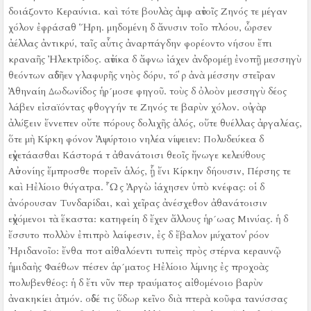
δοιάζοντο Κεραύνια.
καὶ τότε βουλὰς ἀμφ αὐτοῖς Ζηνός τε μέγαν
χόλον ἐφράσαθ Ἥρη.
μηδομένη δ ἄνυσιν τοῖο πλόου, ὦρσεν
ἀέλλας ἀντικρύ, ταῖς αὖτις ἀναρπάγδην φορέοντο νήσου ἔπι
κραναῆς Ἠλεκτρίδος.
αὐτίκα δ ἄφνω ἰάχεν ἀνδρομέῃ ἐνοπῇ μεσσηγὺ
θεόντων αὐδῆεν γλαφυρῆς νηὸς δόρυ, τό ῥ ἀνὰ μέσσην στεῖραν
Ἀθηναίη Δωδωνίδος ἡρ´μοσε φηγοῦ.
τοὺς δ ὀλοὸν μεσσηγὺ δέος
λάβεν εἰσαϊόντας φθογγήν τε Ζηνός τε βαρὺν χόλον.
οὐ γὰρ
ἀλύξειν ἔννεπεν οὔτε πόρους δολιχῆς ἁλός, οὔτε θυέλλας ἀργαλέας,
ὅτε μὴ Κίρκη φόνον Ἀψύρτοιο νηλέα νίψειεν:
Πολυδεύκεα δ
εὐχετάασθαι Κάστορά τ ἀθανάτοισι θεοῖς ἤνωγε κελεύθους
Αὐσονίης ἔμπροσθε πορεῖν ἁλός, ᾗ ἔνι Κίρκην δήουσιν, Πέρσης τε
καὶ Ηἐλίοιο θύγατρα.
Ὧς Ἀργὼ ἰάχησεν ὑπὸ κνέφας:
οἱ δ
ἀνόρουσαν Τυνδαρίδαι, καὶ χεῖρας ἀνέσχεθον ἀθανάτοισιν
εὐχόμενοι τὰ ἕκαστα:
κατηφείη δ ἔχεν ἄλλους ἡρ´ωας Μινύας.
ἡ δ
ἔσσυτο πολλὸν ἐπιπρὸ λαίφεσιν, ἐς δ ἔβαλον μύχατον ῥόον
Ἠριδανοῖο:
ἔνθα ποτ αἰθαλόεντι τυπεὶς πρὸς στέρνα κεραυνῷ
ἡμιδαὴς Φαέθων πέσεν ἁρ´ματος Ηἐλίοιο λίμνης ἐς προχοὰς
πολυβενθέος:
ἡ δ ἔτι νῦν περ τραύματος αἰθομένοιο βαρὺν
ἀνακηκίει ἀτμόν.
οὐδέ τις ὕδωρ κεῖνο διὰ πτερὰ κοῦφα τανύσσας