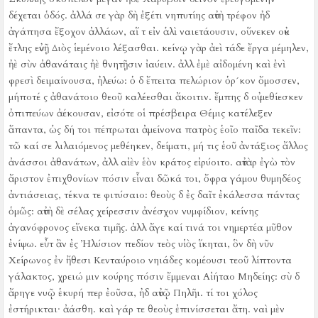
δέχεται ὁδός.
ἀλλά σε γὰρ δὴ ἐξέτι νηπυτίης αὐτὴ τρέφον ἠδ
ἀγάπησα ἔξοχον ἀλλάων, αἵ τ εἰν ἁλὶ ναιετάουσιν, οὕνεκεν οὐκ
ἔτλης εὐνῇ Διὸς ἱεμένοιο λέξασθαι.
κείνῳ γὰρ ἀεὶ τάδε ἔργα μέμηλεν,
ἠὲ σὺν ἀθανάταις ἠὲ θνητῇσιν ἰαύειν.
ἀλλ ἐμὲ αἰδομένη καὶ ἐνὶ
φρεσὶ δειμαίνουσα, ἠλεύω:
ὁ δ ἔπειτα πελώριον ὁρ´κον ὄμοσσεν,
μήποτέ ς ἀθανάτοιο θεοῦ καλέεσθαι ἄκοιτιν.
ἔμπης δ οὐ μεθίεσκεν
ὀπιπεύων ἀέκουσαν, εἰσότε οἱ πρέσβειρα Θέμις κατέλεξεν
ἅπαντα, ὡς δή τοι πέπρωται ἀμείνονα πατρὸς ἑοῖο παῖδα τεκεῖν:
τῶ καί σε λιλαιόμενος μεθέηκεν, δείματι, μή τις ἑοῦ ἀντάξιος ἄλλος
ἀνάσσοι ἀθανάτων, ἀλλ αἰὲν ἑὸν κράτος εἰρύοιτο.
αὐτὰρ ἐγὼ τὸν
ἄριστον ἐπιχθονίων πόσιν εἶναι δῶκά τοι, ὄφρα γάμου θυμηδέος
ἀντιάσειας, τέκνα τε φιτύσαιο:
θεοὺς δ ἐς δαῖτ ἐκάλεσσα πάντας
ὁμῶς:
αὐτὴ δὲ σέλας χείρεσσιν ἀνέσχον νυμφίδιον, κείνης
ἀγανόφρονος εἵνεκα τιμῆς.
ἀλλ ἄγε καί τινά τοι νημερτέα μῦθον
ἐνίψω.
εὖτ ἂν ἐς Ἠλύσιον πεδίον τεὸς υἱὸς ἵκηται, ὃν δὴ νῦν
Χείρωνος ἐν ἤθεσι Κενταύροιο νηιάδες κομέουσι τεοῦ λίπτοντα
γάλακτος, χρειώ μιν κούρης πόσιν ἔμμεναι Αἰήταο Μηδείης:
σὺ δ
ἄρηγε νυῷ ἑκυρή περ ἐοῦσα, ἠδ αὐτῷ Πηλῆι.
τί τοι χόλος
ἐστήρικται·
ἀάσθη.
καὶ γάρ τε θεοὺς ἐπινίσσεται ἄτη.
ναὶ μὲν