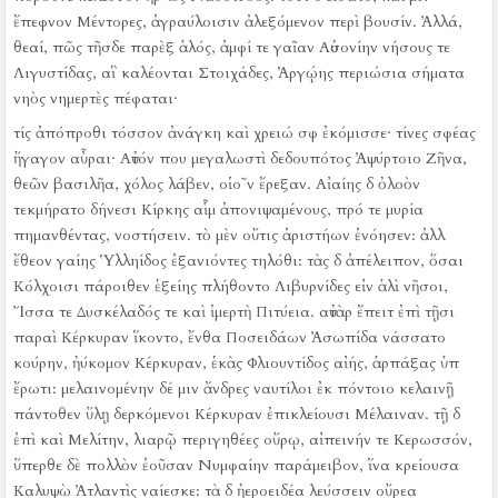
ἔπεφνον Μέντορες, ἀγραύλοισιν ἀλεξόμενον περὶ βουσίν.
Ἀλλά,
θεαί, πῶς τῆσδε παρὲξ ἁλός, ἀμφί τε γαῖαν Αὐσονίην νήσους τε
Λιγυστίδας, αἳ καλέονται Στοιχάδες, Ἀργῴης περιώσια σήματα
νηὸς νημερτὲς πέφαται·
τίς ἀπόπροθι τόσσον ἀνάγκη καὶ χρειώ σφ ἐκόμισσε·
τίνες σφέας
ἤγαγον αὖραι·
Αὐτόν που μεγαλωστὶ δεδουπότος Ἀψύρτοιο Ζῆνα,
θεῶν βασιλῆα, χόλος λάβεν, οἱο῀ν ἔρεξαν.
Αἰαίης δ ὀλοὸν
τεκμήρατο δήνεσι Κίρκης αἷμ ἀπονιψαμένους, πρό τε μυρία
πημανθέντας, νοστήσειν.
τὸ μὲν οὔτις ἀριστήων ἐνόησεν:
ἀλλ
ἔθεον γαίης Ὑλληίδος ἐξανιόντες τηλόθι:
τὰς δ ἀπέλειπον, ὅσαι
Κόλχοισι πάροιθεν ἑξείης πλήθοντο Λιβυρνίδες εἰν ἁλὶ νῆσοι,
Ἴσσα τε Δυσκέλαδός τε καὶ ἱμερτὴ Πιτύεια.
αὐτὰρ ἔπειτ ἐπὶ τῇσι
παραὶ Κέρκυραν ἵκοντο, ἔνθα Ποσειδάων Ἀσωπίδα νάσσατο
κούρην, ἠύκομον Κέρκυραν, ἑκὰς Φλιουντίδος αἰής, ἁρπάξας ὑπ
ἔρωτι:
μελαινομένην δέ μιν ἄνδρες ναυτίλοι ἐκ πόντοιο κελαινῇ
πάντοθεν ὕλῃ δερκόμενοι Κέρκυραν ἐπικλείουσι Μέλαιναν.
τῇ δ
ἐπὶ καὶ Μελίτην, λιαρῷ περιγηθέες οὔρῳ, αἰπεινήν τε Κερωσσόν,
ὕπερθε δὲ πολλὸν ἐοῦσαν Νυμφαίην παράμειβον, ἵνα κρείουσα
Καλυψὼ Ἀτλαντὶς ναίεσκε:
τὰ δ ἠεροειδέα λεύσσειν οὔρεα