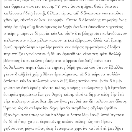
κατ ὄμματα νίσσετο κούρη, Ὕπνον ἀοσσητῆρα, θεῶν ὕπατον,
καλέουσα ἡδείῃ ἐνοπῇ, θέλξαι τέρας:
αὐε῀ δ ἄνασσαν νυκτιπόλον,
χθονίην, εὐαντέα δοῦναι ἐφορμήν.
εἵπετο δ Αἰσονίδης πεφοβημένος,
αὐτὰρ ὅγ ἤδη οἴμῃ θελγόμενος δολιχὴν ἀνελύετ ἄκανθαν γηγενέος
σπείρης, μήκυνε δὲ μυρία κύκλα, οἱο῀ν ὅτε βληχροῖσι κυλινδόμενον
πελάγεσσιν κῦμα μέλαν κωφόν τε καὶ ἄβρομον:
ἀλλὰ καὶ ἔμπης
ὑψοῦ σμερδαλέην κεφαλὴν μενέαινεν ἀείρας ἀμφοτέρους ὀλοῇσι
περιπτύξαι γενύεσσιν.
ἡ δέ μιν ἀρκεύθοιο νέον τετμηότι θαλλῷ
βάπτους ἐκ κυκεῶνος ἀκήρατα φάρμακ ἀοιδαῖς ῥαῖνε κατ
ὀφθαλμῶν:
περί τ ἀμφί τε νήριτος ὀδμὴ φαρμάκου ὕπνον ἔβαλλε:
γένυν δ αὐτῇ ἐνὶ χώρῃ θῆκεν ἐρεισάμενος:
τὰ δ ἀπείρονα πολλὸν
ὀπίσσω κύκλα πολυπρέμνοιο διὲξ ὕλης τετάνυστο.
ἔνθα δ ὁ μὲν
χρύσειον ἀπὸ δρυὸς αἴνυτο κῶας, κούρης κεκλομένης:
ἡ δ ἔμπεδον
ἑστηυῖα φαρμάκῳ ἔψηχεν θηρὸς κάρη, εἰσόκε δή μιν αὐτὸς ἑὴν ἐπὶ
νῆα παλιντροπάασθαι Ιἤσων ἤνωγεν, λεῖπεν δὲ πολύσκιον ἄλσος
Ἄρηος.
ὡς δὲ σεληναίην διχομήνιδα παρθένος αἴγλην ὑψόθεν
ἐξανέχουσαν ὑπωροφίου θαλάμοιο λεπταλέῳ ἑανῷ ὑποϊ´σχεται:
ἐν δέ οἱ ἦτορ χαίρει δερκομένης καλὸν σέλας:
ὧς τότ Ιἤσων
γηθόσυνος μέγα κῶας ἑαῖς ἐναείρατο χερσίν:
καί οἱ ἐπὶ ξανθῇσι