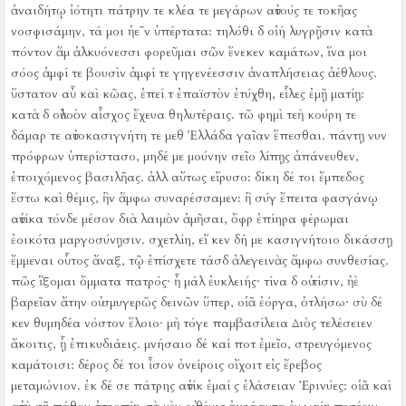
ἀναιδήτῳ ἰότητι πάτρην τε κλέα τε μεγάρων αὐτούς τε τοκῆας
νοσφισάμην, τά μοι ἠε῀ν ὑπέρτατα:
τηλόθι δ οἰή λυγρῇσιν κατὰ
πόντον ἅμ ἀλκυόνεσσι φορεῦμαι σῶν ἕνεκεν καμάτων, ἵνα μοι
σόος ἀμφί τε βουσὶν ἀμφί τε γηγενέεσσιν ἀναπλήσειας ἀέθλους.
ὕστατον αὖ καὶ κῶας, ἐπεί τ ἐπαϊστὸν ἐτύχθη, εἷλες ἐμῇ ματίῃ:
κατὰ δ οὐλοὸν αἶσχος ἔχευα θηλυτέραις.
τῶ φημὶ τεὴ κούρη τε
δάμαρ τε αὐτοκασιγνήτη τε μεθ Ἑλλάδα γαῖαν ἕπεσθαι.
πάντῃ νυν
πρόφρων ὑπερίστασο, μηδέ με μούνην σεῖο λίπῃς ἀπάνευθεν,
ἐποιχόμενος βασιλῆας.
ἀλλ αὔτως εἴρυσο:
δίκη δέ τοι ἔμπεδος
ἔστω καὶ θέμις, ἣν ἄμφω συναρέσσαμεν:
ἢ σύγ ἔπειτα φασγάνῳ
αὐτίκα τόνδε μέσον διὰ λαιμὸν ἀμῆσαι, ὄφρ ἐπίηρα φέρωμαι
ἐοικότα μαργοσύνῃσιν.
σχετλίη, εἴ κεν δή με κασιγνήτοιο δικάσσῃ
ἔμμεναι οὗτος ἄναξ, τῷ ἐπίσχετε τάσδ ἀλεγεινὰς ἄμφω συνθεσίας.
πῶς ἵξομαι ὄμματα πατρός·
ἦ μάλ ἐυκλειής·
τίνα δ οὐ τίσιν, ἠὲ
βαρεῖαν ἄτην οὐ σμυγερῶς δεινῶν ὕπερ, οἱᾶ ἐόργα, ὀτλήσω·
σὺ δέ
κεν θυμηδέα νόστον ἕλοιο·
μὴ τόγε παμβασίλεια Διὸς τελέσειεν
ἄκοιτις, ᾗ ἐπικυδιάεις.
μνήσαιο δέ καί ποτ ἐμεῖο, στρευγόμενος
καμάτοισι:
δέρος δέ τοι ἶσον ὀνείροις οἴχοιτ εἰς ἔρεβος
μεταμώνιον.
ἐκ δέ σε πάτρης αὐτίκ ἐμαί ς ἐλάσειαν Ἐρινύες:
οἱᾶ καὶ