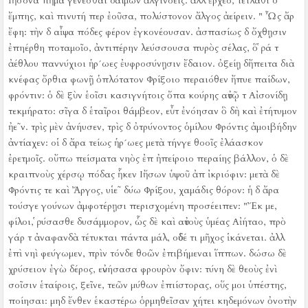
Ιἤσονα πῆμα γενέσθαι δαίμων ἀλγινόεις.
ἀλλ ἔρχεο, τέτλαθι δ
ἔμπης, καὶ πινυτή περ ἐοῦσα, πολύστονον ἄλγος ἀείρειν.
" Ὦς ἄρ
ἔφη:
τὴν δ αἶψα πόδες φέρον ἐγκονέουσαν.
ἀσπασίως δ ὄχθῃσιν
ἐπηέρθη ποταμοῖο, ἀντιπέρην λεύσσουσα πυρὸς σέλας, ὅ ῥά τ
ἀέθλου παννύχιοι ἡρ´ωες ἐυφροσύνῃσιν ἔδαιον.
ὀξείῃ δἤπειτα διὰ
κνέφας ὄρθια φωνῇ ὁπλότατον Φρίξοιο περαιόθεν ἤπυε παίδων,
φρόντιν:
ὁ δὲ ξὺν ἑοῖσι κασιγνήτοις ὄπα κούρης αὐτῷ τ Αἰσονίδῃ
τεκμήρατο:
σῖγα δ ἑταῖροι θάμβεον, εὖτ ἐνόησαν ὃ δὴ καὶ ἐτήτυμον
ἠε῀ν.
τρὶς μὲν ἀνήυσεν, τρὶς δ ὀτρύνοντος ὁμίλου Φρόντις ἀμοιβήδην
ἀντίαχεν:
οἱ δ ἄρα τείως ἡρ´ωες μετὰ τήνγε θοοῖς ἐλάασκον
ἐρετμοῖς.
οὔπω πείσματα νηὸς ἐπ ἠπείροιο περαίης βάλλον, ὁ δὲ
κραιπνοὺς χέρσῳ πόδας ἧκεν Ιἤσων ὑψοῦ ἀπ ἰκριόφιν:
μετὰ δὲ
Φρόντις τε καὶ Ἄργος, υἱε῀ δύω Φρίξου, χαμάδις θόρον:
ἡ δ ἄρα
τούσγε γούνων ἀμφοτέρῃσι περισχομένη προσέειπεν:
"Ἔκ με,
φίλοι, ῥύσασθε δυσάμμορον, ὧς δὲ καὶ αὐτοὺς ὑμέας Αἰήταο, πρὸ
γάρ τ ἀναφανδὰ τέτυκται πάντα μάλ, οὐδέ τι μῆχος ἱκάνεται.
ἀλλ
ἐπὶ νηὶ φεύγωμεν, πρὶν τόνδε θοῶν ἐπιβήμεναι ἵππων.
δώσω δὲ
χρύσειον ἐγὼ δέρος, εὐνήσασα φρουρὸν ὄφιν:
τύνη δὲ θεοὺς ἐνὶ
σοῖσιν ἑταίροις, ξεῖνε, τεῶν μύθων ἐπιίστορας, οὕς μοι ὑπέστης,
ποίησαι:
μηδ ἔνθεν ἑκαστέρω ὁρμηθεῖσαν χήτει κηδεμόνων ὀνοτὴν