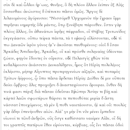
σὺν δὲ καὶ ὧλλοι ἡρ´ωες, Φινῆος, ὃ δὴ πλόον ἄλλον ἐείπεν ἐξ Αἰής
ἔσσεσθαι:
ἀνώιστος δ ἐτέτυκτο πᾶσιν ὁμῶς.
Ἄργος δὲ
λιλαιομένοις ἀγόρευσεν:
"Νισσόμεθ Ὀρχομενὸν τὴν ἔχραεν ὔμμι
περῆσαι νημερτὴς ὅδε μάντις, ὅτῳ ξυνέβητε πάροιθεν.
ἔστιν γὰρ
πλόος ἄλλος, ὃν ἀθανάτων ἱερῆες πέφραδον, οἳ Θήβης Τριτωνίδος
ἐκγεγάασιν.
οὔπω τείρεα πάντα, τά τ οὐρανῷ εἱλίσσονται, οὐδέ τί
πω Δαναῶν ἱερὸν γένος ἠε῀ν ἀκοῦσαι πευθομένοις:
οἰοῖ δ ἔσαν
Ἀρκάδες Ἀπιδανῆες, Ἀρκάδες, οἳ καὶ πρόσθε σεληναίης ὑδέονται
ζώειν, φηγὸν ἔδοντες ἐν οὔρεσιν.
οὐδὲ Πελασγὶς χθὼν τότε
κυδαλίμοισιν ἀνάσσετο Δευκαλίδῃσιν, ἦμος ὅτ Ηἐρίη πολυλήιος
ἐκλήιστο, μήτηρ Αἴγυπτος προτερηγενέων αἰζηῶν, καὶ ποταμὸς
Τρίτων ἠύρροος, ᾧ ὕπο πᾶσα ἄρδεται Ηἐρίη:
Διόθεν δέ μιν οὔποτε
δεύει ὄμβρος:
ἅλις προχοῇσι δ ἀνασταχύουσιν ἄρουραι.
ἔνθεν δή
τινά φασι πέριξ διὰ πᾶσαν ὁδεῦσαι Εὐρώπην Ἀσίην τε βίῃ καὶ
κάρτεϊ λαῶν σφωιτέρων θάρσει τε πεποιθότα:
μυρία δ ἄστη
νάσσατ ἐποιχόμενος, τὰ μὲν ἤ ποθι ναιετάουσιν, ἠὲ καὶ οὔ:
πουλὺς
γὰρ ἄδην ἐπενήνοθεν αἰών.
Αἰά῀ γε μὴν ἔτι νῦν μένει ἔμπεδον
υἱωνοί τε τῶνδ ἀνδρῶν, οὓς ὅσγε καθίσσατο ναιέμεν Αἰᾶν, οἳ δή
τοι γραπτῦς πατέρων ἕθεν εἰρύονται, κύρβιας, οἷς ἔνι πᾶσαι ὁδοὶ