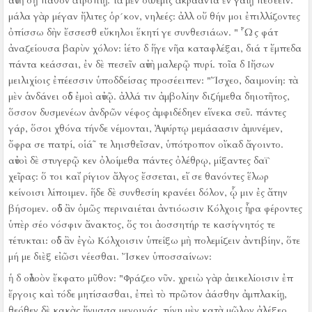
αὐτὴ σῇ πάθον ἀτροπίῃ.
τὰ μὲν οὐ θέμις ἀκράαντα ἐν γαίῃ πεσέειν.
μάλα γὰρ μέγαν ἤλιτες ὁρ´κον, νηλεές:
ἀλλ οὔ θήν μοι ἐπιλλίζοντες
ὀπίσσω δὴν ἔσσεσθ εὔκηλοι ἕκητί γε συνθεσιάων.
" Ὧς φάτ
ἀναζείουσα βαρὺν χόλον:
ἱέτο δ ἥγε νῆα καταφλέξαι, διά τ ἔμπεδα
πάντα κεάσσαι, ἐν δὲ πεσεῖν αὐτὴ μαλερῷ πυρί.
τοῖα δ Ιἤσων
μειλιχίοις ἐπέεσσιν ὑποδδείσας προσέειπεν:
"Ἴσχεο, δαιμονίη:
τὰ
μὲν ἁνδάνει οὐδ ἐμοὶ αὐτῷ.
ἀλλά τιν ἀμβολίην διζήμεθα δηιοτῆτος,
ὅσσον δυσμενέων ἀνδρῶν νέφος ἀμφιδέδηεν εἵνεκα σεῦ.
πάντες
γάρ, ὅσοι χθόνα τήνδε νέμονται, Ἀψύρτῳ μεμάαασιν ἀμυνέμεν,
ὄφρα σε πατρί, οἱά῀ τε ληισθεῖσαν, ὑπότροπον οἴκαδ ἄγοιντο.
αὐτοὶ δὲ στυγερῷ κεν ὀλοίμεθα πάντες ὀλέθρῳ, μίξαντες δαϊ`
χεῖρας:
ὅ τοι καὶ ῥίγιον ἄλγος ἔσσεται, εἴ σε θανόντες ἕλωρ
κείνοισι λίποιμεν.
ἥδε δὲ συνθεσίη κρανέει δόλον, ᾧ μιν ἐς ἄτην
βήσομεν.
οὐδ ἂν ὁμῶς περιναιέται ἀντιόωσιν Κόλχοις ἦρα φέροντες
ὑπὲρ σέο νόσφιν ἄνακτος, ὅς τοι ἀοσσητήρ τε κασίγνητός τε
τέτυκται:
οὐδ ἂν ἐγὼ Κόλχοισιν ὑπείξω μὴ πολεμίζειν ἀντιβίην, ὅτε
μή με διὲξ εἰῶσι νέεσθαι.
Ἴσκεν ὑποσσαίνων:
ἡ δ οὐλοὸν ἔκφατο μῦθον:
"Φράζεο νῦν.
χρειὼ γὰρ ἀεικελίοισιν ἐπ
ἔργοις καὶ τόδε μητίσασθαι, ἐπεὶ τὸ πρῶτον ἀάσθην ἀμπλακίῃ,
θεόθεν δὲ κακὰς ἤνυσσα μενοινάς.
τύνη μὲν κατὰ μῶλον ἀλέξεο