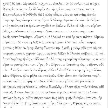
χροιῇ δὲ κατ αἰγιαλοῖο κέχυνται εἴκελαι:
ἐν δὲ σόλοι καὶ τεύχεα
θέσκελα κείνων:
ἐν δὲ λιμὴν Ἀργῷος ἐπωνυμίην πεφάτισται.
Καρπαλίμως δ ἐνθένδε διὲξ ἁλὸς οἶδμα νέοντο Αὐσονίης ἀκτὰς
Τυρσηνίδας εἰσορόωντες:
ἷξον δ Αἰαίης λιμένα κλυτόν:
ἐκ δ ἄρα
νηὸς πείσματ ἐπ ἠιόνων σχεδόθεν βάλον.
ἔνθα δὲ Κίρκην εὑρ῀ον
ἁλὸς νοτίδεσσι κάρη ἐπιφαιδρύνουσαν:
τοῖον γὰρ νυχίοισιν
ὀνείρασιν ἐπτοίητο.
αἵματί οἱ θάλαμοί τε καὶ ἑρ´κεα πάντα δόμοιο
μύρεσθαι δόκεον:
φλὸξ δ ἀθρόα φάρμακ ἔδαπτεν, οἷσι πάρος
ξείνους θέλγ ἀνέρας, ὅστις ἵκοιτο:
τὴν δ αὐτὴ φονίῳ σβέσεν αἵματι
πορφύρουσαν, χερσὶν ἀφυσσαμένη:
λῆξεν δ ὀλοοῖο φόβοιο.
τῶ καὶ
ἐπιπλομένης ἠοῦς νοτίδεσσι θαλάσσης ἐγρομένη πλοκάμους τε καὶ
εἵματα φαιδρύνεσκεν.
θῆρες δ οὐ θήρεσσιν ἐοικότες ὠμηστῇσιν, οὐδὲ
μὲν οὐδ ἄνδρεσσιν ὁμὸν δέμας, ἄλλο δ ἀπ ἄλλων συμμιγέες μελέων,
κίον ἀθρόοι, ἠύτε μῆλα ἐκ σταθμῶν ἅλις εἶσιν ὀπηδεύοντα νομῆι.
τοίους καὶ προτέρης ἐξ ἰλύος ἐβλάστησε χθὼν αὐτὴ μικτοῖσιν
ἀρηρεμένους μελέεσσιν, οὔπω διψαλέῳ μάλ ὑπ ἠέρι πιληθεῖσα, οὐδέ
πω ἀζαλέοιο βολαῖς τόσον ἠελίοιο ἰκμάδας αἰνυμένη:
τὰ δ ἐπὶ
στίχας ἤγαγεν αἰὼν συγκρίνας:
τὼς οἵγε φυὴν ἀίδηλοι ἕποντο.
ἡρ
´ωας δ ἕλε θάμβος ἀπείριτον:
αἶψα δ ἕκαστος Κίρκης εἴς τε φυήν,