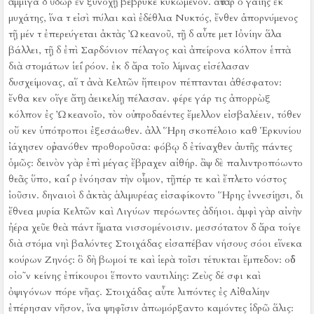
ἄμμιγα δ ὕδωρ ἐν ξυνοχῇ βέβρυκε κυκώμενον.
αὐτὰρ ὁ γαίης ἐκ
μυχάτης, ἵνα τ εἰσὶ πύλαι καὶ ἐδέθλια Νυκτός, ἔνθεν ἀπορνύμενος
τῇ μέν τ ἐπερεύγεται ἀκτὰς Ὠκεανοῦ, τῇ δ αὖτε μετ Ιὀνίην ἅλα
βάλλει, τῇ δ ἐπὶ Σαρδόνιον πέλαγος καὶ ἀπείρονα κόλπον ἑπτὰ
διὰ στομάτων ἱεί ῥόον.
ἐκ δ ἄρα τοῖο λίμνας εἰσέλασαν
δυσχείμονας, αἵ τ ἀνὰ Κελτῶν ἤπειρον πέπτανται ἀθέσφατον:
ἔνθα κεν οἵγε ἄτῃ ἀεικελίῃ πέλασαν.
φέρε γάρ τις ἀπορρὼξ
κόλπον ἐς Ὠκεανοῖο, τὸν οὐ προδαέντες ἔμελλον εἰσβαλέειν, τόθεν
οὔ κεν ὑπότροποι ἐξεσάωθεν.
ἀλλ Ἥρη σκοπέλοιο καθ Ἑρκυνίου
ἰάχησεν οὐρανόθεν προθοροῦσα:
φόβῳ δ ἐτίναχθεν ἀυτῆς πάντες
ὁμῶς:
δεινὸν γὰρ ἐπὶ μέγας ἔβραχεν αἰθήρ.
ἂψ δὲ παλιντροπόωντο
θεᾶς ὕπο, καί ῥ ἐνόησαν τὴν οἶμον, τῇπέρ τε καὶ ἔπλετο νόστος
ἰοῦσιν.
δηναιοὶ δ ἀκτὰς ἁλιμυρέας εἰσαφίκοντο Ἥρης ἐννεσίῃσι, δι
ἔθνεα μυρία Κελτῶν καὶ Λιγύων περόωντες ἀδήιοι.
ἀμφὶ γὰρ αἰνὴν
ἠέρα χεῦε θεὰ πάντ ἤματα νισσομένοισιν.
μεσσότατον δ ἄρα τοίγε
διὰ στόμα νηὶ βαλόντες Στοιχάδας εἰσαπέβαν νήσους σόοι εἵνεκα
κούρων Ζηνός:
ὃ δὴ βωμοί τε καὶ ἱερὰ τοῖσι τέτυκται ἔμπεδον:
οὐδ
οἰο῀ν κείνης ἐπίκουροι ἕποντο ναυτιλίης:
Ζεὺς δέ σφι καὶ
ὀψιγόνων πόρε νῆας.
Στοιχάδας αὖτε λιπόντες ἐς Αἰθαλίην
ἐπέρησαν νῆσον, ἵνα ψηφῖσιν ἀπωμόρξαντο καμόντες ἱδρῶ ἅλις: