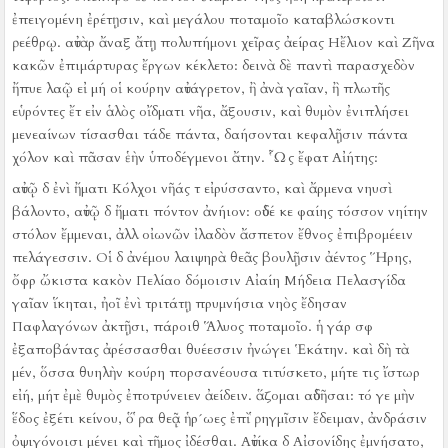
ἐπειγομένη ἐρέτῃσιν, καὶ μεγάλου ποταμοῖο καταβλώσκοντι
ῥεέθρῳ.
αὐτὰρ ἄναξ ἄτῃ πολυπήμονι χεῖρας ἀείρας Ηἔλιον καὶ Ζῆνα
κακῶν ἐπιμάρτυρας ἔργων κέκλετο:
δεινὰ δὲ παντὶ παρασχεδὸν
ἤπυε λαῷ εἰ μή οἱ κούρην αὐτάγρετον, ἢ ἀνὰ γαῖαν, ἢ πλωτῆς
εὑρόντες ἔτ εἰν ἁλὸς οἴδματι νῆα, ἄξουσιν, καὶ θυμὸν ἐνιπλήσει
μενεαίνων τίσασθαι τάδε πάντα, δαήσονται κεφαλῇσιν πάντα
χόλον καὶ πᾶσαν ἑὴν ὑποδέγμενοι ἄτην.
Ὧς ἔφατ Αἰήτης:
αὐτῷ δ ἐνὶ ἤματι Κόλχοι νῆάς τ εἰρύσσαντο, καὶ ἄρμενα νηυσὶ
βάλοντο, αὐτῷ δ ἤματι πόντον ἀνήιον:
οὐδέ κε φαίης τόσσον νηίτην
στόλον ἔμμεναι, ἀλλ οἰωνῶν ἰλαδὸν ἄσπετον ἔθνος ἐπιβρομέειν
πελάγεσσιν.
Οἱ δ ἀνέμου λαιψηρὰ θεᾶς βουλῇσιν ἀέντος Ἥρης,
ὄφρ ὤκιστα κακὸν Πελίαο δόμοισιν Αἰαίη Μήδεια Πελασγίδα
γαῖαν ἵκηται, ἠοῖ ἐνὶ τριτάτῃ πρυμνήσια νηὸς ἔδησαν
Παφλαγόνων ἀκτῇσι, πάροιθ Ἅλυος ποταμοῖο.
ἡ γάρ σφ
ἐξαποβάντας ἀρέσσασθαι θυέεσσιν ἠνώγει Ἑκάτην.
καὶ δὴ τὰ
μέν, ὅσσα θυηλὴν κούρη πορσανέουσα τιτύσκετο, μήτε τις ἴστωρ
εἰή, μήτ ἐμὲ θυμὸς ἐποτρύνειεν ἀείδειν.
ἅζομαι αὐδῆσαι:
τό γε μὴν
ἕδος ἐξέτι κείνου, ὅ ῥα θεᾷ ἡρ´ωες ἐπὶ ῥηγμῖσιν ἔδειμαν, ἀνδράσιν
ὀψιγόνοισι μένει καὶ τῆμος ἰδέσθαι.
Αὐτίκα δ Αἰσονίδης ἐμνήσατο,