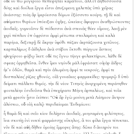
οὐδέ νύ πω μογεροῖο πεπείρηται καμάτοιο, ἀλλ ἔτ ἀηθέσσουσα
δύης καὶ δούλια ἔργα εἶσιν ἀτυζομενη χαλεπὰς ὑπὸ χεῖρας
ἀνάσσης:
τοίη ἄρ ἱμερόεσσα δόμων ἐξέσσυτο κούρη.
τῇ δὲ καὶ
αὐτόματοι θυρέων ἱπόειξαν ὀχῆες, ὠκείαις ἄψορροι ἀναθρώσκοντες
ἀοιδαῖς.
γυμνοῖσιν δὲ πόδεσσιν ἀνὰ στεινὰς θέεν οἴμους, λαιῇ μὲν
χερὶ πέπλον ἐπ ὀφρύσιν ἀμφὶ μέτωπα στειλαμένη καὶ καλὰ
παρήια, δεξιτερῇ δὲ ἄκρην ὑψόθι πέζαν ἀερτάζουσα χιτῶνος.
καρπαλίμως δ ἀίδηλον ἀνὰ στίβον ἔκτοθι πύργων ἄστεος
εὐρυχόροιο φόβῳ ἵκετ:
οὐδέ τις ἔγνω τήνγε φυλακτήρων, λάθε δέ
σφεας ὁρμηθεῖσα.
ἔνθεν ἴμεν νηόνδε μάλ ἐφράσατ:
οὐ γὰρ ἀίδρις
ἠε῀ν ὁδῶν, θαμὰ καὶ πρὶν ἀλωμένη ἀμφί τε νεκρούς, ἀμφί τε
δυσπαλέας ῥίζας χθονός, οἱᾶ γυναῖκες φαρμακίδες:
τρομερῷ δ ὑπὸ
δείματι πάλλετο θυμός.
τὴν δὲ νέον Τιτηνὶς ἀνερχομένη περάτηθεν
φοιταλέην ἐσιδοῦσα θεὰ ἐπεχήρατο Μήνη ἁρπαλέως, καὶ τοῖα
μετὰ φρεσὶν ᾗσιν ἐείπεν:
"Οὐκ ἄρ ἐγὼ μούνη μετὰ Λάτμιον ἄντρον
ἀλύσκω, οὐδ οἰή καλῷ περιδαίομαι Ἐνδυμίωνι:
ἦ θαμὰ δὴ καὶ σεῖο κίον δολίῃσιν ἀοιδαῖς, μνησαμένη φιλότητος,
ἵνα σκοτίῃ ἐνὶ νυκτὶ φαρμάσσῃς εὔκηλος, ἅ τοι φίλα ἔργα τέτυκται.
νῦν δὲ καὶ αὐτὴ δῆθεν ὁμοίης ἔμμορες ἄτης:
δῶκε δ ἀνιηρόν τοι