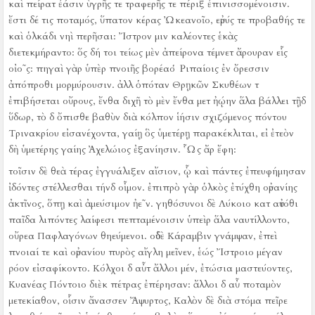
καὶ πείρατ ἐάσιν ὑγρῆς τε τραφερῆς τε πέριξ ἐπινισσομένοισιν.
ἔστι δέ τις ποταμός, ὕπατον κέρας Ὠκεανοῖο, εὐρύς τε προβαθής τε
καὶ ὁλκάδι νηὶ περῆσαι:
Ἴστρον μιν καλέοντες ἑκὰς
διετεκμήραντο:
ὅς δή τοι τείως μὲν ἀπείρονα τέμνετ ἄρουραν εἷς
οἰο῀ς:
πηγαὶ γὰρ ὑπὲρ πνοιῆς βορέαο Ῥιπαίοις ἐν ὄρεσσιν
ἀπόπροθι μορμύρουσιν.
ἀλλ ὁπόταν Θρῃκῶν Σκυθέων τ
ἐπιβήσεται οὔρους, ἔνθα διχῆ τὸ μὲν ἔνθα μετ ἠῴην ἅλα βάλλει τῇδ
ὕδωρ, τὸ δ ὄπισθε βαθὺν διὰ κόλπον ἱήσιν σχιζόμενος πόντου
Τρινακρίου εἰσανέχοντα, γαίῃ ὃς ὑμετέρῃ παρακέκλιται, εἰ ἐτεὸν
δὴ ὑμετέρης γαίης Ἀχελώιος ἐξανίησιν.
Ὧς ἄρ ἔφη:
τοῖσιν δὲ θεὰ τέρας ἐγγυάλιξεν αἴσιον, ᾧ καὶ πάντες ἐπευφήμησαν
ἰδόντες στέλλεσθαι τήνδ οἶμον.
ἐπιπρὸ γὰρ ὁλκὸς ἐτύχθη οὐρανίης
ἀκτῖνος, ὅπῃ καὶ ἀμεύσιμον ἠε῀ν.
γηθόσυνοι δὲ Λύκοιο κατ αὐτόθι
παῖδα λιπόντες λαίφεσι πεπταμένοισιν ὑπεὶρ ἅλα ναυτίλλοντο,
οὔρεα Παφλαγόνων θηεύμενοι.
οὐδὲ Κάραμβιν γνάμψαν, ἐπεὶ
πνοιαί τε καὶ οὐρανίου πυρὸς αἴγλη μεῖνεν, ἑώς Ἴστροιο μέγαν
ῥόον εἰσαφίκοντο.
Κόλχοι δ αὖτ ἄλλοι μέν, ἐτώσια μαστεύοντες,
Κυανέας Πόντοιο διὲκ πέτρας ἐπέρησαν:
ἄλλοι δ αὖ ποταμὸν
μετεκίαθον, οἷσιν ἄνασσεν Ἄψυρτος, Καλὸν δὲ διὰ στόμα πεῖρε