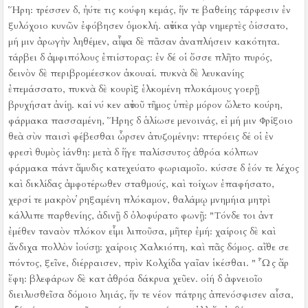
Ἥρη:
τρέσσεν δ, ἠύτε τις κούφη κεμάς, ἥν τε βαθείης τάρφεσιν ἐν
ξυλόχοιο κυνῶν ἐφόβησεν ὁμοκλή.
αὐτίκα γὰρ νημερτὲς ὀίσσατο,
μή μιν ἀρωγὴν ληθέμεν, αἶψα δὲ πᾶσαν ἀναπλήσειν κακότητα.
τάρβει δ ἀμφιπόλους ἐπιίστορας:
ἐν δέ οἱ ὄσσε πλῆτο πυρός,
δεινὸν δὲ περιβρομέεσκον ἀκουαί.
πυκνὰ δὲ λευκανίης
ἐπεμάσσατο, πυκνὰ δὲ κουρὶξ ἑλκομένη πλοκάμους γοερῇ
βρυχήσατ ἀνίῃ.
καί νύ κεν αὐτοῦ τῆμος ὑπὲρ μόρον ὤλετο κούρη,
φάρμακα πασσαμένη, Ἥρης δ ἁλίωσε μενοινάς, εἰ μή μιν Φρίξοιο
θεὰ σὺν παισὶ φέβεσθαι ὦρσεν ἀτυζομένην:
πτερόεις δέ οἱ ἐν
φρεσὶ θυμὸς ἰάνθη:
μετὰ δ ἥγε παλίσσυτος ἀθρόα κόλπων
φάρμακα πάντ ἄμυδις κατεχεύατο φωριαμοῖο.
κύσσε δ ἑόν τε λέχος
καὶ δικλίδας ἀμφοτέρωθεν σταθμούς, καὶ τοίχων ἐπαφήσατο,
χερσί τε μακρὸν ῥηξαμένη πλόκαμον, θαλάμῳ μνημήια μητρὶ
κάλλιπε παρθενίης, ἀδινῇ δ ὀλοφύρατο φωνῇ:
"Τόνδε τοι ἀντ
ἐμέθεν ταναὸν πλόκον εἶμι λιποῦσα, μῆτερ ἐμή:
χαίροις δὲ καὶ
ἄνδιχα πολλὸν ἰούσῃ:
χαίροις Χαλκιόπη, καὶ πᾶς δόμος.
αἴθε σε
πόντος, ξεῖνε, διέρραισεν, πρὶν Κολχίδα γαῖαν ἱκέσθαι.
" Ὧς ἄρ
ἔφη:
βλεφάρων δὲ κατ ἀθρόα δάκρυα χεῦεν.
οἱή δ ἀφνειοῖο
διειλυσθεῖσα δόμοιο ληιάς, ἥν τε νέον πάτρης ἀπενόσφισεν αἶσα,