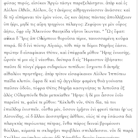
φύσας πυρός, εἰσόκεν Ἀργὼ τάσγε παρεξελάσῃσιν.
ἀτὰρ καὶ ἐς
Αἰόλον ἐλθεῖν, Αἰόλον, ὅς τ ἀνέμοις αἰθρηγενέεσσιν ἀνάσσει:
καὶ
δὲ τῷ εἰπέμεναι τὸν ἐμὸν νόον, ὥς κεν ἀήτας πάντας ἀπολλήξειεν
ὑπ ἠέρι, μηδέ τις αὔρη τρηχύνοι πέλαγος:
Ζεφύρου γε μὲν οὖρος
ἀήτω, ὄφρ οἵγ Ἀλκινόου Φαιηκίδα νῆσον ἵκωνται.
" Ὧς ἔφατ:
αὐτίκα δ ῀Ἰρις ἀπ Οὐλύμποιο θοροῦσα τέμνε, τανυσσαμένη κοῦφα
πτερά.
δῦ δ ἐνὶ πόντῳ Αἰγαίῳ, τόθι πέρ τε δόμοι Νηρῆος ἐάσιν.
πρώτην δ εἰσαφίκανε Θέτιν, καὶ ἐπέφραδε μῦθον Ἥρης ἐννεσίῃς,
ὦρσέν τέ μιν εἰς ἓ νέεσθαι.
δεύτερα δ εἰς Ἥφαιστον ἐβήσατο:
παῦσε δὲ τόνγε ῥίμφα σιδηρείων τυπίδων:
ἔσχοντο δ ἀυτμῆς
αἰθαλέοι πρηστῆρες.
ἀτὰρ τρίτον εἰσαφίκανεν Αἰόλον Ἱππότεω
παῖδα κλυτόν.
ὄφρα δὲ καὶ τῷ ἀγγελίην φαμένη θοὰ γούνατα
παῦσεν ὁδοῖο, τόφρα Θέτις Νηρῆα κασιγνήτας τε λιποῦσα ἐξ
ἁλὸς Οὔλυμπόνδε θεὰν μετεκίαθεν Ἥρην:
ἡ δέ μιν ἆσσον ἑοῖο
παρεῖσέ τε, φαῖνέ τε μῦθον:
"Κέκλυθι νῦν, Θέτι δῖα, τά τοι
ἐπιέλδομ ἐνισπεῖν.
οἶσθα μέν, ὅσσον ἐμῇσιν ἐνὶ φρεσὶ τίεται ἡρ´ως
Αἰσονίδης, οἱ δ ἄλλοι ἀοσσητῆρες ἀέθλου, οἱώς τέ σφ ἐσάωσα διὰ
πλαγκτὰς περόωντας πέτρας, ἔνθα πάρος δειναὶ βρομέουσι
θύελλαι, κύματά τε σκληρῇσι περιβλύει σπιλάδεσσιν.
νῦν δὲ παρὰ
Σκύλλης σκόπελον μέγαν ἠδὲ Χάρυβδιν δεινὸν ἐρευγομένην