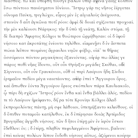
λιασθείς.
τῶ καὶ ὑπέφθη τούσγε βαλὼν ὕπερ αὐχένα γαίης κόλπον
ἔσω πόντοιο πανέσχατον Ιὀνίοιο.
Ἴστρῳ γάρ τις νῆσος ἐέργεται
οὔνομα Πεύκη, τριγλώχιν, εὖρος μὲν ἐς αἰγιαλοὺς ἀνέχουσα,
στεινὸν δ αὖτ ἀγκῶνα ποτὶ ῥόον:
ἀμφὶ δὲ δοιαὶ σχίζονται προχοαί.
τὴν μὲν καλέουσι Νάρηκος:
τὴν δ ὑπὸ τῇ νεάτῃ, Καλὸν στόμα.
τῇ
δὲ διαπρὸ Ἄψυρτος Κόλχοι τε θοώτερον ὡρμήθησαν:
οἱ δ ὑψοῦ
νήσοιο κατ ἀκροτάτης ἐνέοντο τηλόθεν.
εἱαμενῇσι δ ἐν ἄσπετα
πώεα λεῖπον ποιμένες ἄγραυλοι νηῶν φόβῳ, οἱά῀ τε θῆρας
ὀσσόμενοι πόντου μεγακήτεος ἐξανιόντας.
οὐ γάρ πω ἁλίας γε
πάρος ποθὶ νῆας ἴδοντο, οὔτ οὖν Θρήιξιν μιγάδες Σκύθαι, οὐδὲ
Σίγυννοι, οὔτ οὖν Γραυκένιοι, οὔθ οἱ περὶ Λαύριον ἤδη Σίνδοι
ἐρημαῖον πεδίον μέγα ναιετάοντες.
αὐτὰρ ἐπεί τ Ἄγγουρον ὄρος,
καὶ ἄπωθεν ἐόντα Ἀγγούρου ὄρεος σκόπελον πάρα Καυλιακοῖο,
ᾧ πέρι δὴ σχίζων Ἴστρος ῥόον ἔνθα καὶ ἔνθα βάλλει ἁλός, πεδίον
τε τὸ Λαύριον ἠμείψαντο, δή ῥα τότε Κρονίην Κόλχοι ἅλαδ
ἐκπρομολόντες πάντῃ, μή σφε λάθοιεν, ὑπετμήξαντο κελεύθους.
οἱ
δ ὄπιθεν ποταμοῖο κατήλυθον, ἐκ δ ἐπέρησαν δοιὰς Ἀρτέμιδος
Βρυγηίδας ἀγχόθι νήσους.
τῶν δ ἤτοι ἑτέρῃ μὲν ἐν ἱερὸν ἔσκεν
ἔδεθλον:
ἐν;
;
δ ἑτέρῃ, πληθὺν πεφυλαγμένοι Ἀψύρτοιο, βαῖνον:
ἐπεὶ κείνας πολέων λίπον ἔνδοθι νήσους αὔτως, ἁζόμενοι κούρην