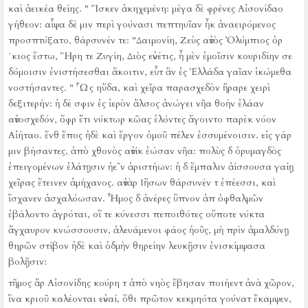
καὶ ἀεικέα θείης.
" Ἴσκεν ἀκηχεμένη:
μέγα δὲ φρένες Αἰσονίδαο
γήθεον:
αἶψα δέ μιν περὶ γούνασι πεπτηυῖαν ἦκ ἀναειρόμενος
προσπτύξατο, θάρσυνέν τε:
"Δαιμονίη, Ζεὺς αὐτὸς Ὀλύμπιος ὁρ
´κιος ἔστω, Ἥρη τε Ζυγίη, Διὸς εὐνέτις, ἦ μὲν ἐμοῖσιν κουριδίην σε
δόμοισιν ἐνιστήσεσθαι ἄκοιτιν, εὖτ ἂν ἐς Ἑλλάδα γαῖαν ἱκώμεθα
νοστήσαντες.
" Ὧς ηὔδα, καὶ χεῖρα παρασχεδὸν ἤραρε χειρὶ
δεξιτερήν:
ἡ δέ σφιν ἐς ἱερὸν ἄλσος ἀνώγει νῆα θοὴν ἐλάαν
αὐτοσχεδόν, ὄφρ ἔτι νύκτωρ κῶας ἑλόντες ἄγοιντο παρὲκ νόον
Αἰήταο.
ἔνθ ἔπος ἠδὲ καὶ ἔργον ὁμοῦ πέλεν ἐσσυμένοισιν.
εἰς γάρ
μιν βήσαντες, ἀπὸ χθονὸς αὐτίκ ἐώσαν νῆα:
πολὺς δ ὀρυμαγδὸς
ἐπειγομένων ἐλάτῃσιν ἠε῀ν ἀριστήων:
ἡ δ ἔμπαλιν ἀίσσουσα γαίῃ
χεῖρας ἔτεινεν ἀμήχανος.
αὐτὰρ Ιἤσων θάρσυνέν τ ἐπέεσσι, καὶ
ἴσχανεν ἀσχαλόωσαν.
Ἦμος δ ἀνέρες ὕπνον ἀπ ὀφθαλμῶν
ἐβάλοντο ἀγρόται, οἵ τε κύνεσσι πεποιθότες οὔποτε νύκτα
ἄγχαυρον κνώσσουσιν, ἀλευάμενοι φάος ἠοῦς, μὴ πρὶν ἀμαλδύνῃ
θηρῶν στίβον ἠδὲ καὶ ὀδμὴν θηρείην λευκῇσιν ἐνισκίμψασα
βολῇσιν:
τῆμος ἄρ Αἰσονίδης κούρη τ ἀπὸ νηὸς ἔβησαν ποιήεντ ἀνὰ χῶρον,
ἵνα κριοῦ καλέονται εὐναί, ὅθι πρῶτον κεκμηότα γούνατ ἔκαμψεν,