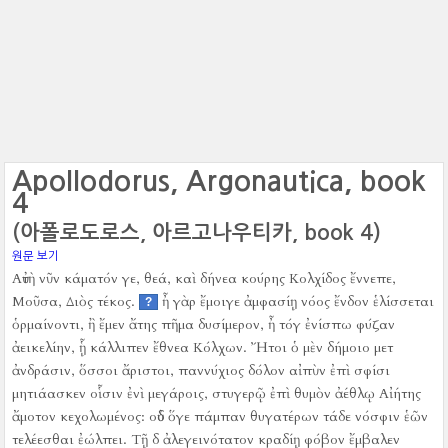
Apollodorus, Argonautica, book
4
(아폴로도로스, 아르고나우티카, book 4)
원문 보기
Αὐτὴ νῦν κάματόν γε, θεά, καὶ δήνεα κούρης Κολχίδος ἔννεπε,
Μοῦσα, Διὸς τέκος.
ἦ γὰρ ἔμοιγε ἀμφασίῃ νόος ἔνδον ἑλίσσεται
?
ὁρμαίνοντι, ἢ ἔμεν ἄτης πῆμα δυσίμερον, ἦ τόγ ἐνίσπω φύζαν
ἀεικελίην, ᾗ κάλλιπεν ἔθνεα Κόλχων.
Ἤτοι ὁ μὲν δήμοιο μετ
ἀνδράσιν, ὅσσοι ἄριστοι, παννύχιος δόλον αἰπὺν ἐπὶ σφίσι
μητιάασκεν οἷσιν ἐνὶ μεγάροις, στυγερῷ ἐπὶ θυμὸν ἀέθλῳ Αἰήτης
ἄμοτον κεχολωμένος:
οὐδ ὅγε πάμπαν θυγατέρων τάδε νόσφιν ἑῶν
τελέεσθαι ἐώλπει.
Τῇ δ ἀλεγεινότατον κραδίῃ φόβον ἔμβαλεν