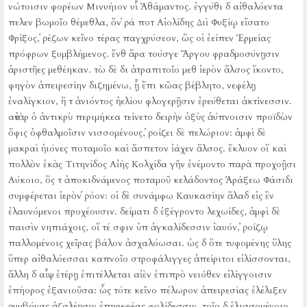
νώτοισιν φορέων Μινυήιον υἷ Ἀθάμαντος.
ἐγγύθι δ αἰθαλόεντα
πελεν βωμοῖο θέμεθλα, ὅν ῥά ποτ Αἰολίδης Διὶ Φυξίῳ εἵσατο
Φρίξος, ῥέζων κεῖνο τέρας παγχρύσεον, ὥς οἱ ἐείπεν Ἑρμείας
πρόφρων ξυμβλήμενος.
ἔνθ ἄρα τούσγε Ἄργου φραδμοσύνῃσιν
ἀριστῆες μεθέηκαν.
τὼ δὲ δι ἀτραπιτοῖο μεθ ἱερὸν ἄλσος ἵκοντο,
φηγὸν ἀπειρεσίην διζημένω, ᾗ ἔπι κῶας βέβλητο, νεφέλῃ
ἐναλίγκιον, ἥ τ ἀνιόντος ἠελίου φλογερῇσιν ἐρεύθεται ἀκτίνεσσιν.
αὐτὰρ ὁ ἀντικρὺ περιμήκεα τείνετο δειρὴν ὀξὺς ἀύπνοισιν προϊδὼν
ὄφις ὀφθαλμοῖσιν νισσομένους, ῥοίζει δὲ πελώριον:
ἀμφὶ δὲ
μακραὶ ἠιόνες ποταμοῖο καὶ ἄσπετον ἰάχεν ἄλσος.
ἔκλυον οἳ καὶ
πολλὸν ἑκὰς Τιτηνίδος Αἰής Κολχίδα γῆν ἐνέμοντο παρὰ προχοῇσι
Αύκοιο, ὅς τ ἀποκιδνάμενος ποταμοῦ κελάδοντος Ἀράξεω Φάσιδι
συμφέρεται ἱερὸν ῥόον:
οἱ δὲ συνάμφω Καυκασίην ἅλαδ εἰς ἓν
ἐλαυνόμενοι προχέουσιν.
δείματι δ ἐξέγροντο λεχωίδες, ἀμφὶ δὲ
παισὶν νηπιάχοις, οἵ τέ σφιν ὑπ ἀγκαλίδεσσιν ἰαυόν, ῥοίζῳ
παλλομένοις χεῖρας βάλον ἀσχαλόωσαι.
ὡς δ ὅτε τυφομένης ὕλης
ὕπερ αἰθαλόεσσαι καπνοῖο στροφάλιγγες ἀπείριτοι εἱλίσσονται,
ἄλλη δ αἶψ ἑτέρῃ ἐπιτέλλεται αἰὲν ἐπιπρὸ νειόθεν εἰλίγγοισιν
ἐπήορος ἐξανιοῦσα:
ὧς τότε κεῖνο πέλωρον ἀπειρεσίας ἐλέλιξεν
ῥυμβόνας ἀζαλέῃσιν ἐπηρεφέας φολίδεσσιν.
τοῖο δ ἑλισσομένοιο