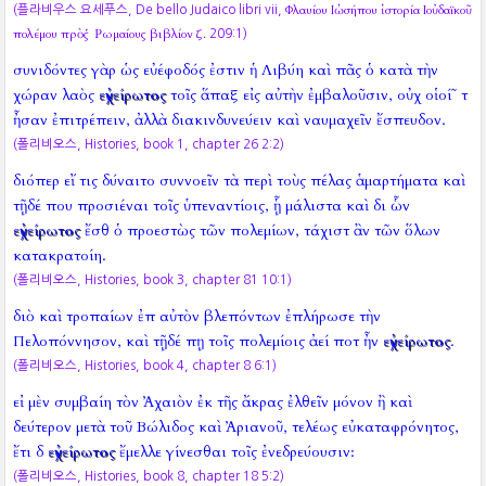
Φλαυίου Ιὠσήπου ἱστορία Ιοὐδαϊκοῦ
(플라비우스 요세푸스, De bello Judaico libri vii,
πολέμου πρὸς Ῥωμαίους βιβλίον ζ.
209:1)
συνιδόντες γὰρ ὡς εὐέφοδός ἐστιν ἡ Λιβύη καὶ πᾶς ὁ κατὰ τὴν
χώραν λαὸς
εὐχείρωτος
τοῖς ἅπαξ εἰς αὐτὴν ἐμβαλοῦσιν, οὐχ οἱοί῀ τ
ἦσαν ἐπιτρέπειν, ἀλλὰ διακινδυνεύειν καὶ ναυμαχεῖν ἔσπευδον.
(폴리비오스, Histories, book 1, chapter 26 2:2)
διόπερ εἴ τις δύναιτο συννοεῖν τὰ περὶ τοὺς πέλας ἁμαρτήματα καὶ
τῇδέ που προσιέναι τοῖς ὑπεναντίοις, ᾗ μάλιστα καὶ δι ὧν
εὐχείρωτος
ἔσθ ὁ προεστὼς τῶν πολεμίων, τάχιστ ἂν τῶν ὅλων
κατακρατοίη.
(폴리비오스, Histories, book 3, chapter 81 10:1)
διὸ καὶ τροπαίων ἐπ αὐτὸν βλεπόντων ἐπλήρωσε τὴν
Πελοπόννησον, καὶ τῇδέ πῃ τοῖς πολεμίοις ἀεί ποτ ἦν
εὐχείρωτος
.
(폴리비오스, Histories, book 4, chapter 8 6:1)
εἰ μὲν συμβαίη τὸν Ἀχαιὸν ἐκ τῆς ἄκρας ἐλθεῖν μόνον ἢ καὶ
δεύτερον μετὰ τοῦ Βώλιδος καὶ Ἀριανοῦ, τελέως εὐκαταφρόνητος,
ἔτι δ
εὐχείρωτος
ἔμελλε γίνεσθαι τοῖς ἐνεδρεύουσιν:
(폴리비오스, Histories, book 8, chapter 18 5:2)