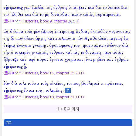
εὐχείρωτος
γὰρ ἔμελλε τοῖς ἐχθροῖς ὑπάρξειν καὶ διὰ τὸ λείπεσθαι
τῷ πλήθει καὶ διὰ τὸ μὴ δύνασθαι πᾶσιν αὐτὸς συμπαρεῖναι.
(폴리비오스, Histories, book 9, chapter 26 5:1)
ὡς δ ἑώρα τοὺς μὲν ἀξίους ἐπιτροπῆς ἄνδρας ἐκποδὼν γεγονότας,
τῆς δὲ τῶν ὅλων ἀρχῆς κατατολμῶντα τὸν Ἀγαθοκλέα, ταχέως ἐφ
ἑτέρας ἐγένετο γνώμης, ὑφορώμενος τὸν προεστῶτα κίνδυνον διὰ
τὴν ὑποκειμένην αὐτοῖς ἔχθραν, καὶ τάς τε δυνάμεις περὶ αὑτὸν
ἥθροιζε καὶ περὶ πόρον ἐγίνετο χρημάτων, ἵνα μηδενὶ τῶν ἐχθρῶν
εὐχείρωτος
ᾖ.
(폴리비오스, Histories, book 15, chapter 25 28:1)
ἐὰν δ ἀπολιποῦσα τοὺς οἰκείους τόπους βούληταί τι πράττειν,
εὐχείρωτος
ἔσται τοῖς πολεμίοις.
?
(폴리비오스, Histories, book 18, chapter 31 11:1)
1
/
0
페이지
광고