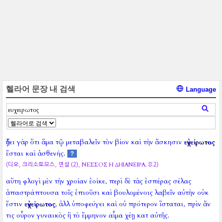
헬라어 문장 내 검색
Language
ᾔδει γὰρ ὅτι ἅμα τῷ μεταβαλεῖν τὸν βίον καὶ τὴν ἄσκησιν
εὐχείρωτος
ἔσται καὶ ἀσθενής.
?
ΝΕΣΣΟΣ Η ΔΗΙΑΝΕΙΡΑ.
(디오, 크리소토모스, 연설 (2),
8:2)
αὕτη φλογὶ μὲν τὴν χροίαν ἐοίκε, περὶ δὲ τὰς ἑσπέρας σέλας
ἀπαστράπτουσα τοῖς ἐπιοῦσι καὶ βουλομένοις λαβεῖν αὐτὴν οὐκ
ἔστιν
εὐχείρωτος
, ἀλλ ὑποφεύγει καὶ οὐ πρότερον ἵσταται, πρὶν ἄν
τις οὖρον γυναικὸς ἢ τὸ ἔμμηνον αἷμα χέῃ κατ αὐτῆς.