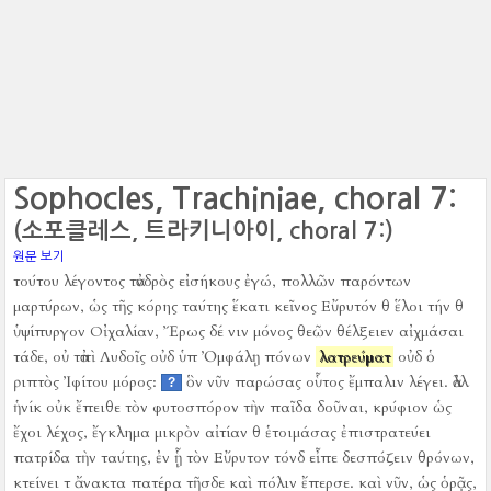
Sophocles, Trachiniae, choral 7:
(소포클레스, 트라키니아이, choral 7:)
원문 보기
τούτου λέγοντος τἀνδρὸς εἰσήκους ἐγώ, πολλῶν παρόντων
μαρτύρων, ὡς τῆς κόρης ταύτης ἕκατι κεῖνος Εὔρυτόν θ ἕλοι τήν θ
ὑψίπυργον Οἰχαλίαν, Ἔρως δέ νιν μόνος θεῶν θέλξειεν αἰχμάσαι
τάδε, οὐ τἀπὶ Λυδοῖς οὐδ ὑπ Ὀμφάλῃ πόνων
λατρεύματ
οὐδ ὁ
ῥιπτὸς Ἰφίτου μόρος:
ὃν νῦν παρώσας οὗτος ἔμπαλιν λέγει.
ἀλλ
?
ἡνίκ οὐκ ἔπειθε τὸν φυτοσπόρον τὴν παῖδα δοῦναι, κρύφιον ὡς
ἔχοι λέχος, ἔγκλημα μικρὸν αἰτίαν θ ἑτοιμάσας ἐπιστρατεύει
πατρίδα τὴν ταύτης, ἐν ᾗ τὸν Εὔρυτον τόνδ εἶπε δεσπόζειν θρόνων,
κτείνει τ ἄνακτα πατέρα τῆσδε καὶ πόλιν ἔπερσε.
καὶ νῦν, ὡς ὁρᾷς,