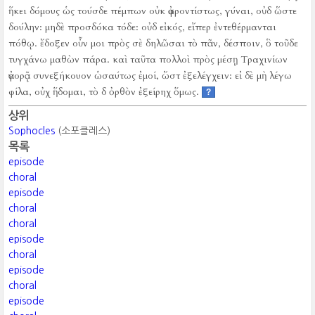
ἥκει δόμους ὡς τούσδε πέμπων οὐκ ἀφροντίστως, γύναι, οὐδ ὥστε
δούλην:
μηδὲ προσδόκα τόδε:
οὐδ εἰκός, εἴπερ ἐντεθέρμανται
πόθῳ.
ἔδοξεν οὖν μοι πρὸς σὲ δηλῶσαι τὸ πᾶν, δέσποιν, ὃ τοῦδε
τυγχάνω μαθὼν πάρα.
καὶ ταῦτα πολλοὶ πρὸς μέσῃ Τραχινίων
ἀγορᾷ συνεξήκουον ὡσαύτως ἐμοί, ὥστ ἐξελέγχειν:
εἰ δὲ μὴ λέγω
φίλα, οὐχ ἥδομαι, τὸ δ ὀρθὸν ἐξείρηχ ὅμως.
?
상위
Sophocles
(소포클레스)
목록
episode
choral
episode
choral
choral
episode
choral
episode
choral
episode