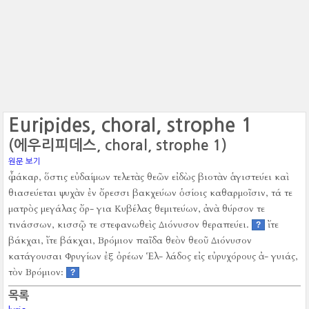
Euripides, choral, strophe 1
(에우리피데스, choral, strophe 1)
원문 보기
ὦ μάκαρ, ὅστις εὐδαίμων τελετὰς θεῶν εἰδὼς βιοτὰν ἁγιστεύει καὶ
θιασεύεται ψυχὰν ἐν ὄρεσσι βακχεύων ὁσίοις καθαρμοῖσιν, τά τε
ματρὸς μεγάλας ὄρ- για Κυβέλας θεμιτεύων, ἀνὰ θύρσον τε
τινάσσων, κισσῷ τε στεφανωθεὶς Διόνυσον θεραπεύει.
ἴτε
?
βάκχαι, ἴτε βάκχαι, Βρόμιον παῖδα θεὸν θεοῦ Διόνυσον
κατάγουσαι Φρυγίων ἐξ ὀρέων Ἑλ- λάδος εἰς εὐρυχόρους ἀ- γυιάς,
τὸν Βρόμιον:
?
목록