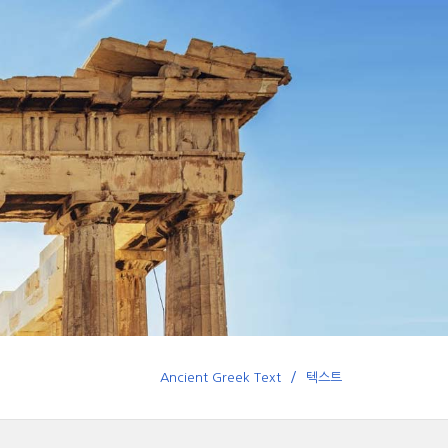
Ancient Greek Text
텍스트