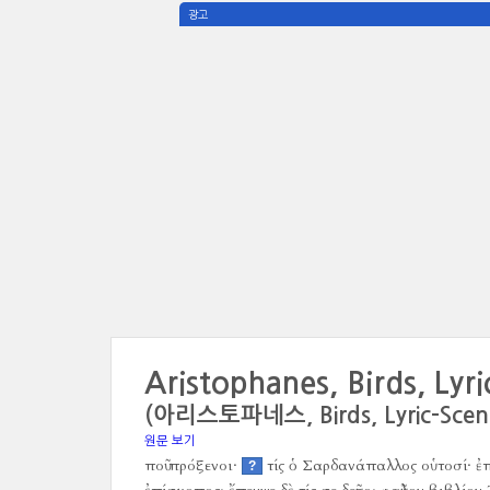
광고
Aristophanes, Birds, Lyri
(아리스토파네스, Birds, Lyric-Scene,
원문 보기
ποῦ πρόξενοι·
τίς ὁ Σαρδανάπαλλος οὑτοσί·
ἐ
?