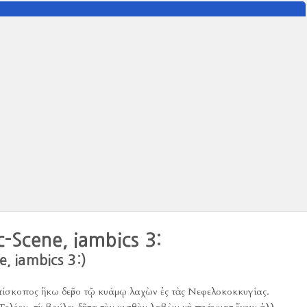
c-Scene, iambics 3:
 iambics 3:)
πίσκοπος ἥκω δεῦρο τῷ κυάμῳ λαχὼν ἐς τὰς Νεφελοκοκκυγίας.