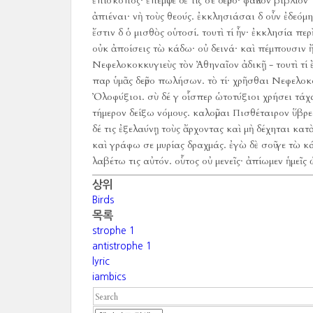
ἐπίσκοπος·
ἔπεμψε δὲ τίς σε δεῦρο·
φαῦλον βιβλίον 
ἀπιέναι·
νὴ τοὺς θεούς.
ἐκκλησιάσαι δ οὖν ἐδεόμη
ἔστιν δ ὁ μισθὸς οὑτοσί.
τουτὶ τί ἦν·
ἐκκλησία περ
οὐκ ἀποίσεις τὼ κάδω·
οὐ δεινά·
καὶ πέμπουσιν ἤ
Νεφελοκοκκυγιεὺς τὸν Ἀθηναῖον ἀδικῇ - τουτὶ τί 
παρ ὑμᾶς δεῦρο πωλήσων.
τὸ τί·
χρῆσθαι Νεφελοκο
Ὀλοφύξιοι.
σὺ δέ γ οἷσπερ ὡτοτύξιοι χρήσει τάχ
τήμερον δείξω νόμους.
καλοῦμαι Πισθέταιρον ὕβρε
δέ τις ἐξελαύνῃ τοὺς ἄρχοντας καὶ μὴ δέχηται κατὰ
καὶ γράφω σε μυρίας δραχμάς.
ἐγὼ δὲ σοῦ γε τὼ 
λαβέτω τις αὐτόν.
οὗτος οὐ μενεῖς·
ἀπίωμεν ἡμεῖς 
상위
Birds
목록
strophe 1
antistrophe 1
lyric
iambics