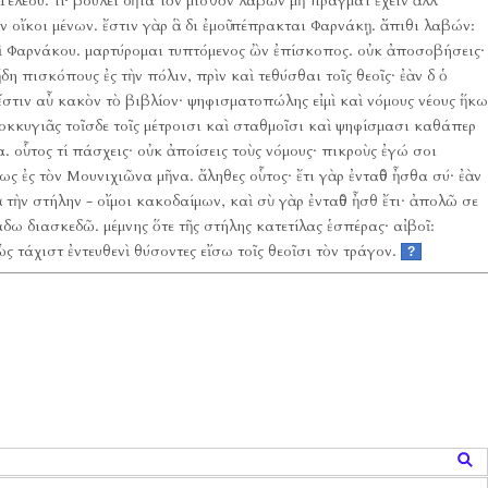
Τελέου.
τί·
βούλει δῆτα τὸν μισθὸν λαβὼν μὴ πράγματ ἔχειν ἀλλ
ν οἴκοι μένων.
ἔστιν γὰρ ἃ δι ἐμοῦ πέπρακται Φαρνάκῃ.
ἄπιθι λαβών:
ὶ Φαρνάκου.
μαρτύρομαι τυπτόμενος ὢν ἐπίσκοπος.
οὐκ ἀποσοβήσεις·
δη πισκόπους ἐς τὴν πόλιν, πρὶν καὶ τεθύσθαι τοῖς θεοῖς·
ἐὰν δ ὁ
ἔστιν αὖ κακὸν τὸ βιβλίον·
ψηφισματοπώλης εἰμὶ καὶ νόμους νέους ἥκω
κκυγιᾶς τοῖσδε τοῖς μέτροισι καὶ σταθμοῖσι καὶ ψηφίσμασι καθάπερ
α.
οὗτος τί πάσχεις·
οὐκ ἀποίσεις τοὺς νόμους·
πικροὺς ἐγώ σοι
ως ἐς τὸν Μουνιχιῶνα μῆνα.
ἄληθες οὗτος·
ἔτι γὰρ ἐνταῦθ ἦσθα σύ·
ἐὰν
 τὴν στήλην - οἴμοι κακοδαίμων, καὶ σὺ γὰρ ἐνταῦθ ἦσθ ἔτι·
ἀπολῶ σε
κάδω διασκεδῶ.
μέμνης ὅτε τῆς στήλης κατετίλας ἑσπέρας·
αἰβοῖ:
ὡς τάχιστ ἐντευθενὶ θύσοντες εἴσω τοῖς θεοῖσι τὸν τράγον.
?