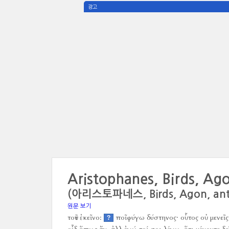
광고
Aristophanes, Birds, Ag
(아리스토파네스, Birds, Agon, ant
원문 보기
τοῦτ ἐκεῖνο:
ποῖφύγω δύστηνος·
οὗτος οὐ μενεῖς
?