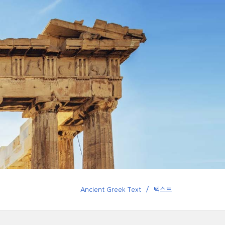
Ancient Greek Text
텍스트