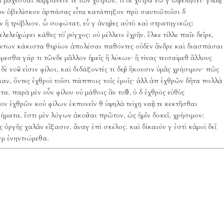
εῖ μάχεσθαι λαμβάνειν τε τῶν χυτρῶν.
τί δὲ χύτρα νώ γ ὠφελήσει·
γλαῦξ
ὸν ὀβελίσκον ἁρπάσας εἶτα κατάπηξον πρὸ σαυτοῦ.
τοῖσι δ
 ἢ τρύβλιον.
ὦ σοφώτατ, εὖ γ ἀνηῦρες αὐτὸ καὶ στρατηγικῶς:
ελελεῦ χώρει κάθες τὸ ῥύγχος:
οὐ μέλλειν ἐχρῆν.
ἕλκε τίλλε παῖε δεῖρε,
πάντων κάκιστα θηρίων ἀπολέσαι παθόντες οὐδὲν ἄνδρε καὶ διασπάσαι
μεσθα γάρ τι τῶνδε μᾶλλον ἡμεῖς ἢ λύκων·
ἢ τίνας τεισαίμεθ ἄλλους
 δὲ νοῦν εἰσιν φίλοι, καὶ διδάξοντές τι δεῦρ ἥκουσιν ὑμᾶς χρήσιμον·
πῶς
αν, ὄντες ἐχθροὶ τοῖσι πάπποις τοῖς ἐμοῖς·
ἀλλ ἀπ ἐχθρῶν δῆτα πολλὰ
τα.
παρὰ μὲν οὖν φίλου οὐ μάθοις ἂν τοῦθ, ὁ δ ἐχθρὸς εὐθὺς
ον ἐχθρῶν κοὐ φίλων ἐκπονεῖν θ ὑψηλὰ τείχη ναῦς τε κεκτῆσθαι
ρήματα.
ἔστι μὲν λόγων ἀκοῦσαι πρῶτον, ὡς ἡμῖν δοκεῖ, χρήσιμον:
ῆς ὀργῆς χαλᾶν εἴξασιν.
ἄναγ ἐπὶ σκέλος.
καὶ δίκαιόν γ ἐστὶ κἀμοὶ δεῖ
γμ ἐνηντιώμεθα.