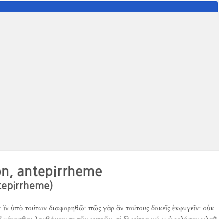
on, antepirrheme
epirrheme)
·
ἵν ὑπὸ τούτων διαφορηθῶ·
πῶς γὰρ ἂν τούτους δοκεῖς ἐκφυγεῖν·
οὐκ