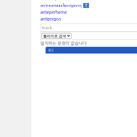
αντικατακελευσμενος
?
antepirrheme
antipnigos
일치하는 문장이 없습니다.
광고