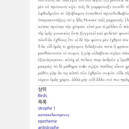
οἶδ ὅπως ἄν.
ἀλλ ἐγώ τοί σοι λέγω, ὅτι μένοντε δ
μὲν οὐ πρόσεισι νῷν.
τοῖς δὲ γαμψώνυξι τοισδί·
τ
ὀφθαλμοῖσι τί·
ὀξύβαφον ἐντευθενὶ προσδοῦ λαβὼν
ὑπερακοντίζεις σύ γ ἤδη Νικίαν ταῖς μηχαναῖς.
ἐλ
κόπτε πρώτην τὴν χύτραν.
εἰπέ μοι τί μέλλετ ὦ 
τῆς ἐμῆς γυναικὸς ὄντε ξυγγενεῖ καὶ φυλέτα·
φεισό
τῶνδ ἂν ἐχθίους ἔτι·
εἰ δὲ τὴν φύσιν μὲν ἐχθροὶ τὸν
δ ἂν οἵδ ἡμᾶς τι χρήσιμον διδάξειάν ποτε ἢ φράσει
μανθάνουσιν οἱ σοφοί.
ἡ γὰρ εὐλάβεια σῴζει πάν
ἐξηνάγκασεν.
αὐτίχ αἱ πόλεις παρ ἀνδρῶν γ ἔμαθ
μακράς:
τὸ δὲ μάθημα τοῦτο σῴζει παῖδας οἶκον χ
μάθοι γὰρ ἄν τις κἀπὸ τῶν ἐχθρῶν σοφόν.
οἵδε τ
νέμειν ὑμᾶς χάριν.
ἀλλὰ μὴν οὐδ ἄλλο σοί πω πρᾶ
상위
Birds
목록
strophe 1
κατακελευσμενος
epirrheme
antistrophe