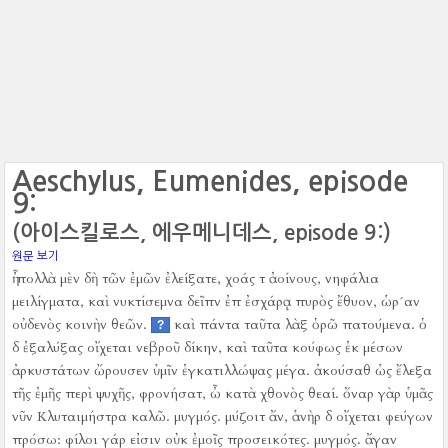
Aeschylus, Eumenides, episode
9:
(아이스킬로스, 에우메니데스, episode 9:)
원문 보기
ἦ πολλὰ μὲν δὴ τῶν ἐμῶν ἐλείξατε, χοάς τ ἀοίνους, νηφάλια
μειλίγματα, καὶ νυκτίσεμνα δεῖπν ἐπ ἐσχάρᾳ πυρὸς ἔθυον, ὡρ´αν
οὐδενὸς κοινὴν θεῶν.
καὶ πάντα ταῦτα λὰξ ὁρῶ πατούμενα.
ὁ
?
δ ἐξαλύξας οἴχεται νεβροῦ δίκην, καὶ ταῦτα κούφως ἐκ μέσων
ἀρκυστάτων ὤρουσεν ὑμῖν ἐγκατιλλώψας μέγα.
ἀκούσαθ ὡς ἔλεξα
τῆς ἐμῆς περὶ ψυχῆς, φρονήσατ, ὦ κατὰ χθονὸς θεαί.
ὄναρ γὰρ ὑμᾶς
νῦν Κλυταιμήστρα καλῶ.
μυγμός.
μύζοιτ ἄν, ἁνὴρ δ οἴχεται φεύγων
πρόσω:
φίλοι γάρ εἰσιν οὐκ ἐμοῖς προσεικότες.
μυγμός.
ἄγαν