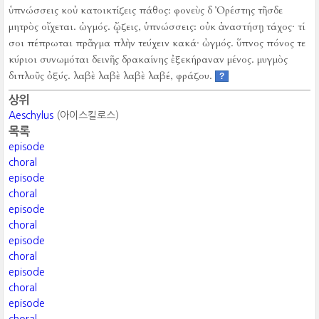
ὑπνώσσεις κοὐ κατοικτίζεις πάθος:
φονεὺς δ Ὀρέστης τῆσδε
μητρὸς οἴχεται.
ὠγμός.
ᾤζεις, ὑπνώσσεις:
οὐκ ἀναστήσῃ τάχος·
τί
σοι πέπρωται πρᾶγμα πλὴν τεύχειν κακά·
ὠγμός.
ὕπνος πόνος τε
κύριοι συνωμόται δεινῆς δρακαίνης ἐξεκήραναν μένος.
μυγμὸς
διπλοῦς ὀξύς.
λαβὲ λαβὲ λαβὲ λαβέ, φράζου.
?
상위
Aeschylus
(아이스킬로스)
목록
episode
choral
episode
choral
episode
choral
episode
choral
episode
choral
episode