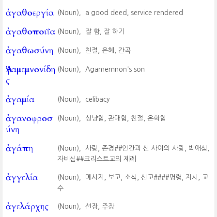
ἀγαθοεργία
(Noun),
a good deed, service rendered
ἀγαθοποιΐα
(Noun),
잘 함, 잘 하기
ἀγαθωσύνη
(Noun),
친절, 은혜, 간곡
Ἀγαμεμνονίδη
(Noun),
Agamemnon's son
ς
ἀγαμία
(Noun),
celibacy
ἀγανοφροσ
(Noun),
상냥함, 관대함, 친절, 온화함
ύνη
ἀγάπη
(Noun),
사랑, 존경##인간과 신 사이의 사랑, 박애심,
자비심##크리스트교의 제례
ἀγγελία
(Noun),
메시지, 보고, 소식, 신고####명령, 지시, 교
수
ἀγελάρχης
(Noun),
선장, 주장