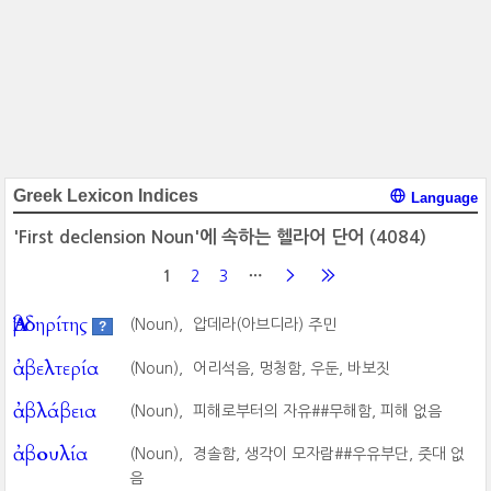
Greek Lexicon Indices
Language
'First declension Noun'에 속하는 헬라어 단어
(4084)
1
2
3
Ἀβδηρίτης
(Noun),
압데라(아브디라) 주민
?
ἀβελτερία
(Noun),
어리석음, 멍청함, 우둔, 바보짓
ἀβλάβεια
(Noun),
피해로부터의 자유##무해함, 피해 없음
ἀβουλία
(Noun),
경솔함, 생각이 모자람##우유부단, 줏대 없
음