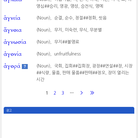
영심##승리, 영광, 명성, 승전식, 명예
ἁγνεία
(Noun),
순결, 순수, 정절##정화, 씻음
ἄγνοια
(Noun),
무지, 미숙련, 무식, 무분별
ἀγνωσία
(Noun),
무지##불명료
ἀγονία
(Noun),
unfruitfulness
ἀγορά
(Noun),
국회, 집회##집회장, 광장##연설##장, 시장
?
##식량, 물품, 판매 물품##판매##정오, 장이 열리는
시간
1
2
3
광고