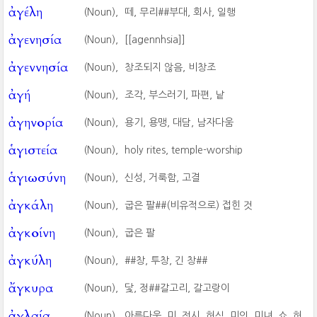
ἀγέλη
(Noun),
떼, 무리##부대, 회사, 일행
ἀγενησία
(Noun),
[[agennhsia]]
ἀγεννησία
(Noun),
창조되지 않음, 비창조
ἀγή
(Noun),
조각, 부스러기, 파편, 낱
ἀγηνορία
(Noun),
용기, 용맹, 대담, 남자다움
ἁγιστεία
(Noun),
holy rites, temple-worship
ἁγιωσύνη
(Noun),
신성, 거룩함, 고결
ἀγκάλη
(Noun),
굽은 팔##(비유적으로) 접힌 것
ἀγκοίνη
(Noun),
굽은 팔
ἀγκύλη
(Noun),
##창, 투창, 긴 창##
ἄγκυρα
(Noun),
닻, 정##갈고리, 갈고랑이
ἀγλαία
(Noun),
아름다움, 미, 전시, 허식, 미인, 미녀, 쇼, 허